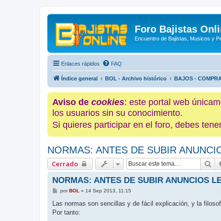
Foro Bajistas Onl
Encuentro de Bajistas, Musicos y 
Enlaces rápidos
FAQ
Índice general
BOL - Archivo histórico
BAJOS - COMPR
Aviso de
cookies
: este portal web únicam
los usuarios sin su conocimiento.
Si quieres participar en el foro, debes te
NORMAS: ANTES DE SUBIR ANUNCIO
Bu
Cerrado
NORMAS: ANTES DE SUBIR ANUNCIOS LE
M
por
BOL
»
14 Sep 2013, 11:15
e
n
Las normas son sencillas y de fácil explicación, y la filoso
s
Por tanto:
a
j