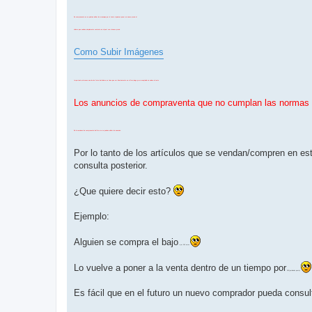
En compraventa no se podran editar los mensajes,por lo tanto si quieres poner un nuevo precio al
chisme que vendes,simplemente contesta en el post con el nuevo precio.
Como Subir Imágenes
Importante,al menos una de las fotos del chisme,se tiene que ver directamente en el foro,luego ya es aceptable un enlace al resto
Los anuncios de compraventa que no cumplan las normas de
En la secciones de compraventa del foro no se pueden editar los anuncios:
Por lo tanto de los artículos que se vendan/compren en est
consulta posterior.
¿Que quiere decir esto?
Ejemplo:
Alguien se compra el bajo
x por 300 euros
Lo vuelve a poner a la venta dentro de un tiempo por
500(perdiendo pasta)
Es fácil que en el futuro un nuevo comprador pueda consult