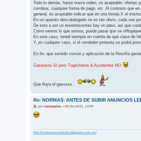
Todo lo demás, hasta nueva orden, es aceptable: ofertas p
cambios, cualquier forma de pago, etc. Al contrario que en o
general, es aceptable indicar que en una tienda X el mismo
En un aparato descatalogado no es tan obvio, cada uno pon
De esto a ser un revientaventas hay un paso, así que cuid
Como semos lo que semos, puede pasar que se offtopique
En este caso, tened siempre en cuenta de qué clase de hil
Y, en cualquier caso, si el vendedor protesta se podrá proced
En fin, que sentido común y aplicación de la filosofía gener
Gaseosos SI pero Trapicheros & Ayudantes NO.
Que fluya el gasssss...
Re: NORMAS: ANTES DE SUBIR ANUNCIOS LEE
M
por
xaranzaina
»
09 Oct 2015, 13:50
e
n
s
a
j
e
http://rockerosconavion.blogspot.com.es/