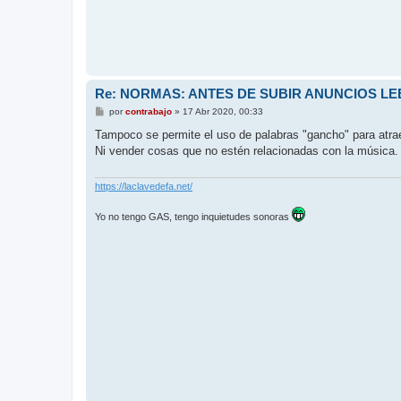
Re: NORMAS: ANTES DE SUBIR ANUNCIOS LEE
M
por
contrabajo
»
17 Abr 2020, 00:33
e
n
Tampoco se permite el uso de palabras "gancho" para atrae
s
Ni vender cosas que no estén relacionadas con la música.
a
j
e
https://laclavedefa.net/
Yo no tengo GAS, tengo inquietudes sonoras