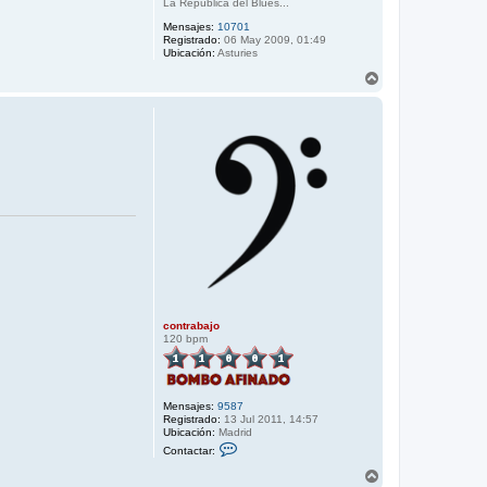
La República del Blues...
Mensajes:
10701
Registrado:
06 May 2009, 01:49
Ubicación:
Asturies
A
r
r
i
b
a
contrabajo
120 bpm
Mensajes:
9587
Registrado:
13 Jul 2011, 14:57
Ubicación:
Madrid
C
Contactar:
o
n
A
t