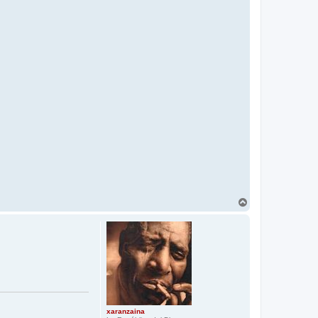
A
r
r
i
b
a
xaranzaina