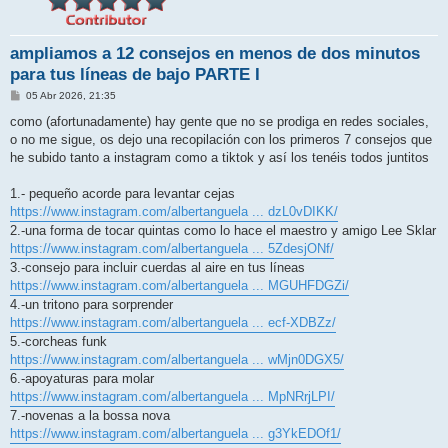
ampliamos a 12 consejos en menos de dos minutos
para tus líneas de bajo PARTE I
M
05 Abr 2026, 21:35
e
n
como (afortunadamente) hay gente que no se prodiga en redes sociales,
s
o no me sigue, os dejo una recopilación con los primeros 7 consejos que
a
j
he subido tanto a instagram como a tiktok y así los tenéis todos juntitos
e
1.- pequeño acorde para levantar cejas
https://www.instagram.com/albertanguela ... dzL0vDIKK/
2.-una forma de tocar quintas como lo hace el maestro y amigo Lee Sklar
https://www.instagram.com/albertanguela ... 5ZdesjONf/
3.-consejo para incluir cuerdas al aire en tus líneas
https://www.instagram.com/albertanguela ... MGUHFDGZi/
4.-un tritono para sorprender
https://www.instagram.com/albertanguela ... ecf-XDBZz/
5.-corcheas funk
https://www.instagram.com/albertanguela ... wMjn0DGX5/
6.-apoyaturas para molar
https://www.instagram.com/albertanguela ... MpNRrjLPI/
7.-novenas a la bossa nova
https://www.instagram.com/albertanguela ... g3YkEDOf1/