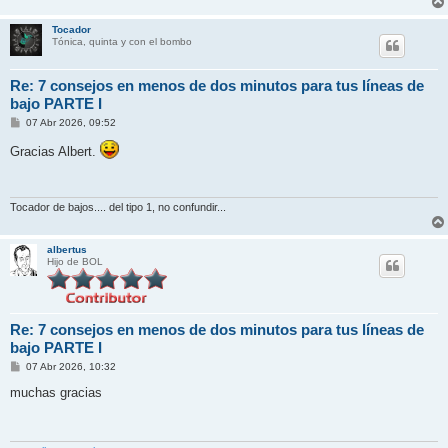
Tocador
Tónica, quinta y con el bombo
Re: 7 consejos en menos de dos minutos para tus líneas de
bajo PARTE I
M
07 Abr 2026, 09:52
e
n
Gracias Albert.
s
a
j
e
Tocador de bajos.... del tipo 1, no confundir...
albertus
Hijo de BOL
Re: 7 consejos en menos de dos minutos para tus líneas de
bajo PARTE I
M
07 Abr 2026, 10:32
e
n
muchas gracias
s
a
j
e