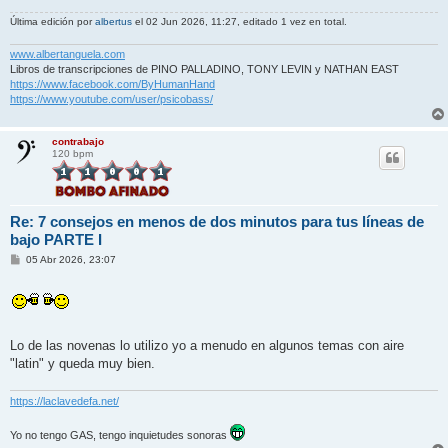
Última edición por
albertus
el 02 Jun 2026, 11:27, editado 1 vez en total.
www.albertanguela.com
Libros de transcripciones de PINO PALLADINO, TONY LEVIN y NATHAN EAST
https://www.facebook.com/ByHumanHand
https://www.youtube.com/user/psicobass/
contrabajo
120 bpm
Re: 7 consejos en menos de dos minutos para tus líneas de
bajo PARTE I
M
05 Abr 2026, 23:07
e
n
s
a
j
e
Lo de las novenas lo utilizo yo a menudo en algunos temas con aire
"latin" y queda muy bien.
https://laclavedefa.net/
Yo no tengo GAS, tengo inquietudes sonoras