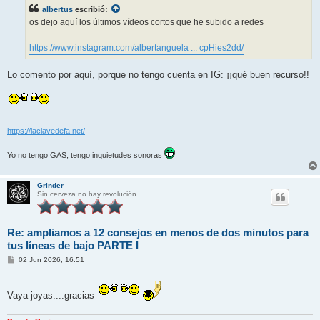
s
albertus
escribió:
a
j
os dejo aquí los últimos vídeos cortos que he subido a redes
e
https://www.instagram.com/albertanguela ... cpHies2dd/
Lo comento por aquí, porque no tengo cuenta en IG: ¡¡qué buen recurso!!
https://laclavedefa.net/
Yo no tengo GAS, tengo inquietudes sonoras
Grinder
Sin cerveza no hay revolución
Re: ampliamos a 12 consejos en menos de dos minutos para
tus líneas de bajo PARTE I
M
02 Jun 2026, 16:51
e
n
s
a
Vaya joyas....gracias
j
e