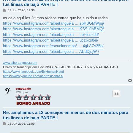
tus líneas de bajo PARTE I
M
02 Jun 2026, 11:30
e
n
os dejo aquí los últimos vídeos cortos que he subido a redes
s
https://www.instagram.com/albertanguela ... zpKBGMWpq/
a
j
https://www.instagram.com/albertanguela ... KSSuJsBMQ/
e
https://www.instagram.com/albertanguela ... cpHies2dd/
https://www.instagram.com/albertanguela ... ucz6xs8ei/
https://www.instagram.com/escuelacombo/ ... 4gLAZs35b/
https://www.instagram.com/albertanguela ... ABdDjsjW-/
www.albertanguela.com
Libros de transcripciones de PINO PALLADINO, TONY LEVIN y NATHAN EAST
https://www.facebook.com/ByHumanHand
https://www.youtube.com/user/psicobass/
contrabajo
120 bpm
Re: ampliamos a 12 consejos en menos de dos minutos para
tus líneas de bajo PARTE I
M
02 Jun 2026, 11:59
e
n