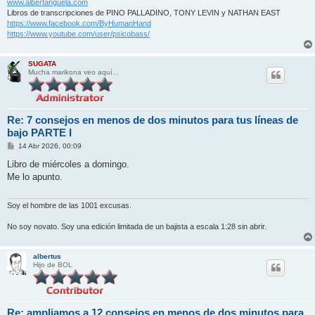
www.albertanguela.com
Libros de transcripciones de PINO PALLADINO, TONY LEVIN y NATHAN EAST
https://www.facebook.com/ByHumanHand
https://www.youtube.com/user/psicobass/
SUGATA
Mucha marikona veo aquí...
Re: 7 consejos en menos de dos minutos para tus líneas de
bajo PARTE I
M
14 Abr 2026, 00:09
e
n
Libro de miércoles a domingo.
s
Me lo apunto.
a
j
e
Soy el hombre de las 1001 excusas.
No soy novato. Soy una edición limitada de un bajista a escala 1:28 sin abrir.
albertus
Hijo de BOL
Re: ampliamos a 12 consejos en menos de dos minutos para