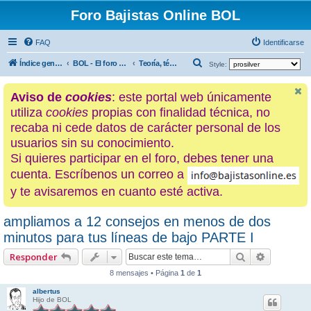
Foro Bajistas Online BOL
FAQ
Identificarse
B
Índice general
BOL - El foro de los hijos de La Ciénaga
Teoría, técnica, clases...
Style:
u
Aviso de
cookies
: este portal web únicamente
s
utiliza
cookies
propias con finalidad técnica, no
c
recaba ni cede datos de carácter personal de los
a
usuarios sin su conocimiento.
r
Si quieres participar en el foro, debes tener una
cuenta. Escríbenos un correo a
y te avisaremos en cuanto esté activa.
ampliamos a 12 consejos en menos de dos
minutos para tus líneas de bajo PARTE I
Buscar
Búsqueda
Responder
8 mensajes • Página
1
de
1
albertus
Hijo de BOL