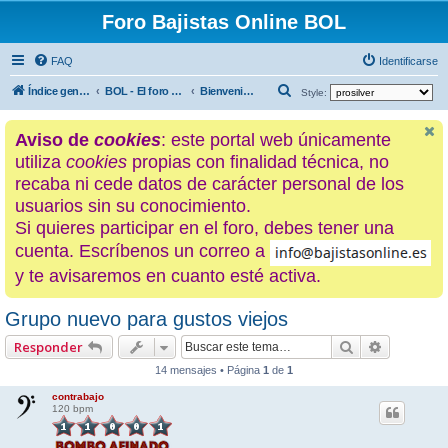
Foro Bajistas Online BOL
FAQ
Identificarse
B
Índice general
BOL - El foro de los hijos de La Ciénaga
Bienvenidos a La Ciénaga [Presentaciones y "Off Topic"]
Style:
u
Aviso de
cookies
: este portal web únicamente
s
utiliza
cookies
propias con finalidad técnica, no
c
recaba ni cede datos de carácter personal de los
a
usuarios sin su conocimiento.
r
Si quieres participar en el foro, debes tener una
cuenta. Escríbenos un correo a
y te avisaremos en cuanto esté activa.
Grupo nuevo para gustos viejos
Buscar
Búsqueda
Responder
14 mensajes • Página
1
de
1
contrabajo
120 bpm