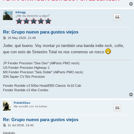
kikegg
¿Me da derecho a algo?
Re: Grupo nuevo para gustos viejos
M
26 May 2026, 21:48
e
n
Joder, qué bueno. Voy montar yo también una banda indie rock, coño,
s
que con esto de Siniestro Total no nos comemos un rosco
a
j
e
JP Fender Precision "Dee Dee" (AllParts PMO neck)
US Fender Precision Highway-1
MX Fender Precision "Seis Doble" (AllParts PMO neck)
IDN Squier CV 50s Precision
Fender Rumble v3 500w Head/EBS Classic 4x10 Cab
Fender Rumble v3 40w Combo
Fr4nkXGen
Me enrollé con mi luthier
Re: Grupo nuevo para gustos viejos
M
11 Jul 2026, 14:42
e
n
jujujuju