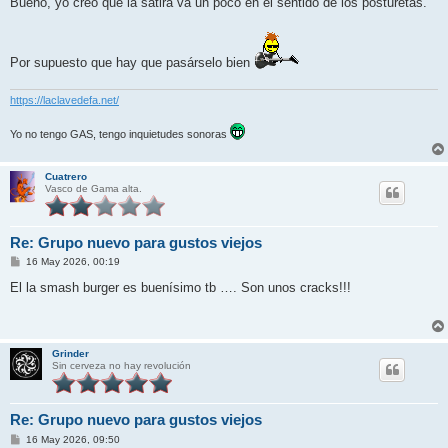
Bueno, yo creo que la sátira va un poco en el sentido de los posturetas.
s
a
j
e
Por supuesto que hay que pasárselo bien
https://laclavedefa.net/
Yo no tengo GAS, tengo inquietudes sonoras
Cuatrero
Vasco de Gama alta.
Re: Grupo nuevo para gustos viejos
M
16 May 2026, 00:19
e
n
El la smash burger es buenísimo tb …. Son unos cracks!!!
s
a
j
e
Grinder
Sin cerveza no hay revolución
Re: Grupo nuevo para gustos viejos
M
16 May 2026, 09:50