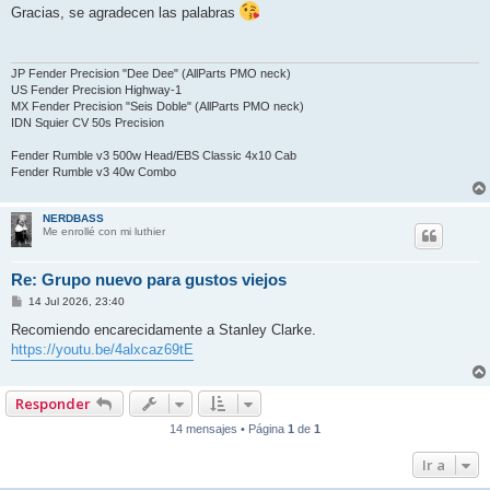
n
Gracias, se agradecen las palabras
s
a
j
e
JP Fender Precision "Dee Dee" (AllParts PMO neck)
US Fender Precision Highway-1
MX Fender Precision "Seis Doble" (AllParts PMO neck)
IDN Squier CV 50s Precision
Fender Rumble v3 500w Head/EBS Classic 4x10 Cab
Fender Rumble v3 40w Combo
NERDBASS
Me enrollé con mi luthier
Re: Grupo nuevo para gustos viejos
M
14 Jul 2026, 23:40
e
n
Recomiendo encarecidamente a Stanley Clarke.
s
https://youtu.be/4alxcaz69tE
a
j
e
Responder
14 mensajes • Página
1
de
1
Ir a