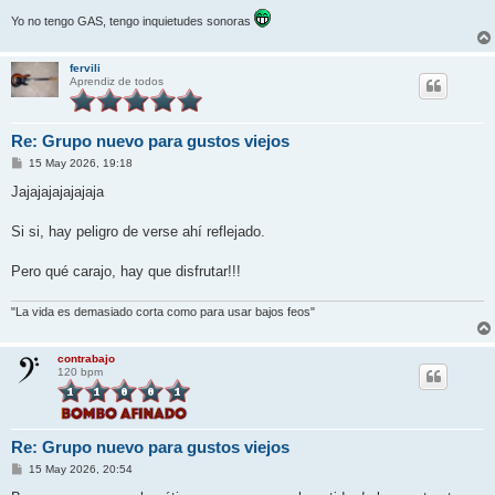
Yo no tengo GAS, tengo inquietudes sonoras
fervili
Aprendiz de todos
Re: Grupo nuevo para gustos viejos
M
15 May 2026, 19:18
e
n
Jajajajajajajaja
s
a
j
Si si, hay peligro de verse ahí reflejado.
e
Pero qué carajo, hay que disfrutar!!!
"La vida es demasiado corta como para usar bajos feos"
contrabajo
120 bpm
Re: Grupo nuevo para gustos viejos
M
15 May 2026, 20:54
e
n