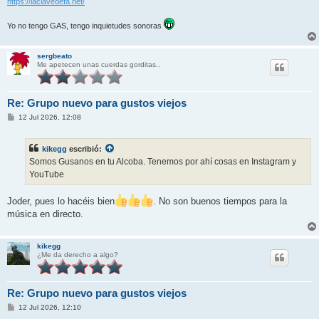
https://laclavedefa.net/
Yo no tengo GAS, tengo inquietudes sonoras
sergbeato
Me apetecen unas cuerdas gorditas..
Re: Grupo nuevo para gustos viejos
M
12 Jul 2026, 12:08
e
n
s
kikegg
escribió:
a
j
Somos Gusanos en tu Alcoba. Tenemos por ahí cosas en Instagram y
e
YouTube
Joder, pues lo hacéis bien
. No son buenos tiempos para la
música en directo.
kikegg
¿Me da derecho a algo?
Re: Grupo nuevo para gustos viejos
M
12 Jul 2026, 12:10
e