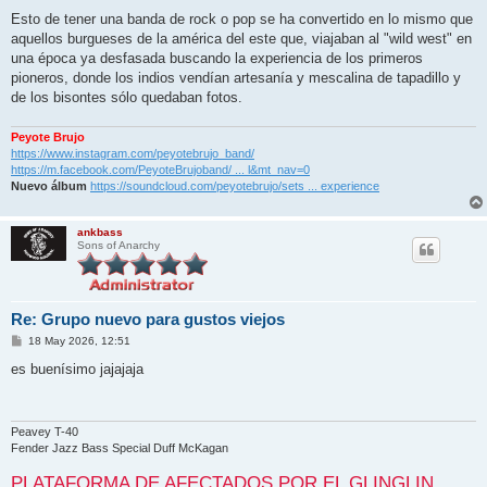
e
n
Esto de tener una banda de rock o pop se ha convertido en lo mismo que
s
aquellos burgueses de la américa del este que, viajaban al "wild west" en
a
j
una época ya desfasada buscando la experiencia de los primeros
e
pioneros, donde los indios vendían artesanía y mescalina de tapadillo y
de los bisontes sólo quedaban fotos.
Peyote Brujo
https://www.instagram.com/peyotebrujo_band/
https://m.facebook.com/PeyoteBrujoband/ ... l&mt_nav=0
Nuevo álbum
https://soundcloud.com/peyotebrujo/sets ... experience
ankbass
Sons of Anarchy
Re: Grupo nuevo para gustos viejos
M
18 May 2026, 12:51
e
n
es buenísimo jajajaja
s
a
j
e
Peavey T-40
Fender Jazz Bass Special Duff McKagan
PLATAFORMA DE AFECTADOS POR EL GLINGLIN