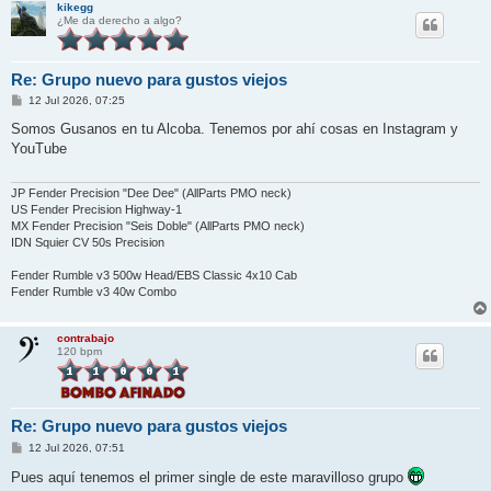
kikegg
¿Me da derecho a algo?
Re: Grupo nuevo para gustos viejos
M
12 Jul 2026, 07:25
e
n
Somos Gusanos en tu Alcoba. Tenemos por ahí cosas en Instagram y
s
YouTube
a
j
e
JP Fender Precision "Dee Dee" (AllParts PMO neck)
US Fender Precision Highway-1
MX Fender Precision "Seis Doble" (AllParts PMO neck)
IDN Squier CV 50s Precision
Fender Rumble v3 500w Head/EBS Classic 4x10 Cab
Fender Rumble v3 40w Combo
contrabajo
120 bpm
Re: Grupo nuevo para gustos viejos
M
12 Jul 2026, 07:51
e
n
Pues aquí tenemos el primer single de este maravilloso grupo
s