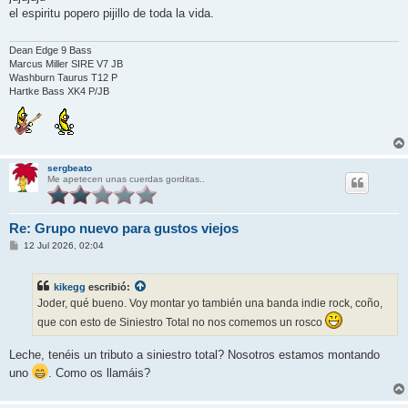
s
el espiritu popero pijillo de toda la vida.
a
j
e
Dean Edge 9 Bass
Marcus Miller SIRE V7 JB
Washburn Taurus T12 P
Hartke Bass XK4 P/JB
sergbeato
Me apetecen unas cuerdas gorditas..
Re: Grupo nuevo para gustos viejos
M
12 Jul 2026, 02:04
e
n
s
kikegg
escribió:
a
j
Joder, qué bueno. Voy montar yo también una banda indie rock, coño,
e
que con esto de Siniestro Total no nos comemos un rosco
Leche, tenéis un tributo a siniestro total? Nosotros estamos montando
uno
. Como os llamáis?