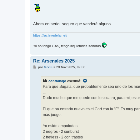
Ahora en serio, seguro que venderé alguno.
https://laclavedefa.net/
Yo no tengo GAS, tengo inquietudes sonoras
Re: Arsenales 2025
M
por
fervili
»
29 Nov 2025, 09:08
e
n
s
contrabajo
escribió:
a
j
Para que Sugata, que probablemente sea uno de los más 
e
...
Dudo mucho que me quede con los cuatro, para mí, es u
El que ha entrado nuevo es el Cort con la "F". Es muy pa
más juego.
Ya están empatados:
2 negros - 2 sunburst
2 fretless - 2 con trastes