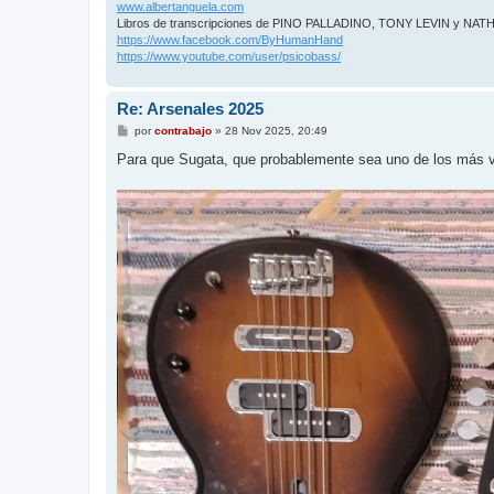
www.albertanguela.com
Libros de transcripciones de PINO PALLADINO, TONY LEVIN y NA
https://www.facebook.com/ByHumanHand
https://www.youtube.com/user/psicobass/
Re: Arsenales 2025
M
por
contrabajo
»
28 Nov 2025, 20:49
e
n
Para que Sugata, que probablemente sea uno de los más v
s
a
j
e