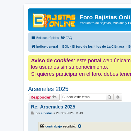
Foro Bajistas Onl
Encuentro de Bajistas, Musicos y 
Enlaces rápidos
FAQ
Índice general
BOL - El foro de los hijos de La Ciénaga
E
Aviso de
cookies
: este portal web únicam
los usuarios sin su conocimiento.
Si quieres participar en el foro, debes te
Arsenales 2025
Buscar
Búsq
Responder
Re: Arsenales 2025
M
por
albertus
»
28 Nov 2025, 11:49
e
n
s
contrabajo
escribió:
a
j