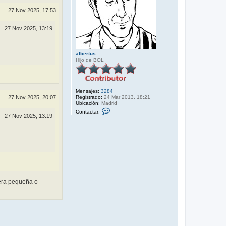
27 Nov 2025, 17:53
27 Nov 2025, 13:19
albertus
Hijo de BOL
Mensajes:
3284
27 Nov 2025, 20:07
Registrado:
24 Mar 2013, 18:21
Ubicación:
Madrid
C
Contactar:
o
27 Nov 2025, 13:19
n
t
a
c
t
a
r
a
l
b
esera pequeña o
e
r
t
u
s