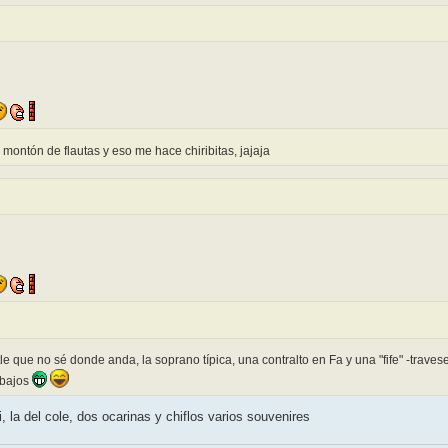
n montón de flautas y eso me hace chiribitas, jajaja
tle que no sé donde anda, la soprano típica, una contralto en Fa y una "fife" -trav
 bajos
i, la del cole, dos ocarinas y chiflos varios souvenires