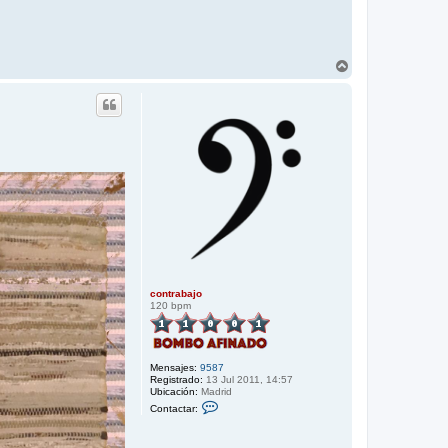
A
r
r
i
b
a
contrabajo
120 bpm
Mensajes:
9587
Registrado:
13 Jul 2011, 14:57
Ubicación:
Madrid
C
Contactar:
o
n
t