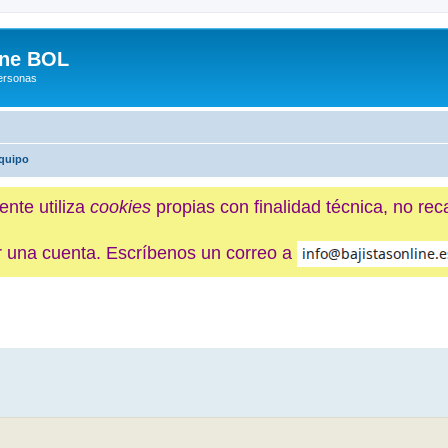
ine BOL
Personas
quipo
ente utiliza
cookies
propias con finalidad técnica, no re
ner una cuenta. Escríbenos un correo a
ueda avanzada