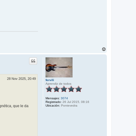
A
r
r
i
b
a
28 Nov 2025, 20:49
fervili
Aprendiz de todos
Mensajes:
3074
Registrado:
26 Jul 2015, 08:16
nética, que le da
Ubicación:
Pontevedra