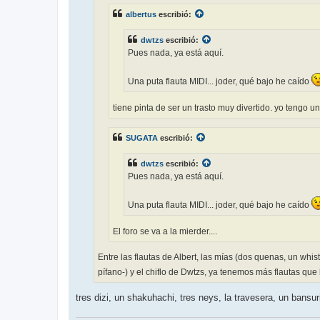
e
albertus
escribió:
dwtzs
escribió:
Pues nada, ya está aquí.
Una puta flauta MIDI... joder, qué bajo he caído
tiene pinta de ser un trasto muy divertido. yo tengo u
SUGATA
escribió:
dwtzs
escribió:
Pues nada, ya está aquí.
Una puta flauta MIDI... joder, qué bajo he caído
El foro se va a la mierder....
Entre las flautas de Albert, las mías (dos quenas, un whis
pífano-) y el chiflo de Dwtzs, ya tenemos más flautas que
tres dizi, un shakuhachi, tres neys, la travesera, un bansur