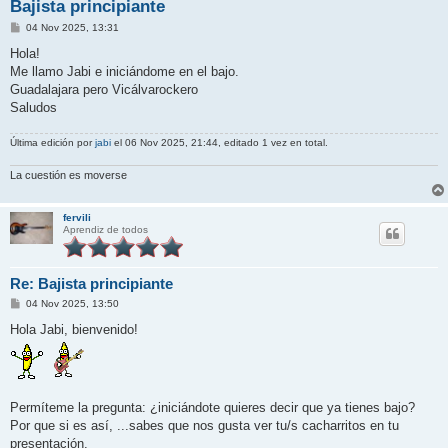
Bajista principiante
M
04 Nov 2025, 13:31
e
n
Hola!
s
Me llamo Jabi e iniciándome en el bajo.
a
j
Guadalajara pero Vicálvarockero
e
Saludos
Última edición por
jabi
el 06 Nov 2025, 21:44, editado 1 vez en total.
La cuestión es moverse
fervili
Aprendiz de todos
Re: Bajista principiante
M
04 Nov 2025, 13:50
e
n
Hola Jabi, bienvenido!
s
a
j
e
Permíteme la pregunta: ¿iniciándote quieres decir que ya tienes bajo?
Por que si es así, ...sabes que nos gusta ver tu/s cacharritos en tu
presentación.