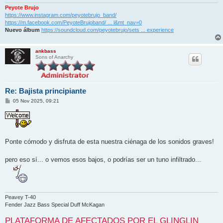
Peyote Brujo
https://www.instagram.com/peyotebrujo_band/
https://m.facebook.com/PeyoteBrujoband/ ... l&mt_nav=0
Nuevo álbum
https://soundcloud.com/peyotebrujo/sets ... experience
ankbass
Sons of Anarchy
Re: Bajista principiante
M
05 Nov 2025, 09:21
e
n
s
a
j
e
Ponte cómodo y disfruta de esta nuestra ciénaga de los sonidos graves!
pero eso sí... o vemos esos bajos, o podrías ser un tuno infiltrado...
Peavey T-40
Fender Jazz Bass Special Duff McKagan
PLATAFORMA DE AFECTADOS POR EL GLINGLIN