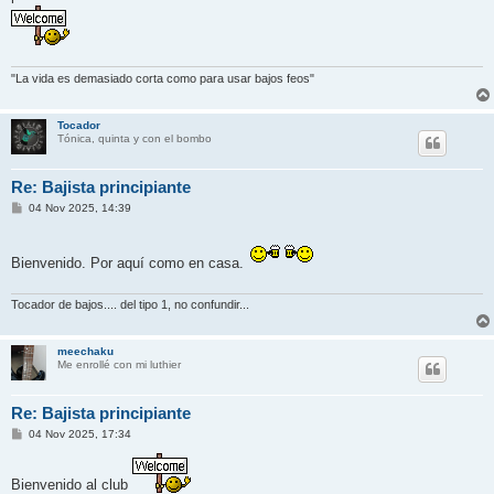
"La vida es demasiado corta como para usar bajos feos"
Tocador
Tónica, quinta y con el bombo
Re: Bajista principiante
M
04 Nov 2025, 14:39
e
n
s
a
Bienvenido. Por aquí como en casa.
j
e
Tocador de bajos.... del tipo 1, no confundir...
meechaku
Me enrollé con mi luthier
Re: Bajista principiante
M
04 Nov 2025, 17:34
e
n
s
Bienvenido al club
a