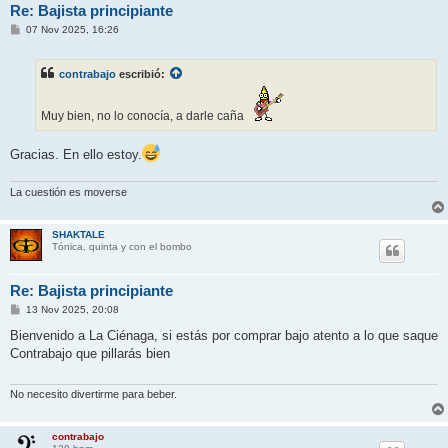
Re: Bajista principiante
M
07 Nov 2025, 16:26
e
n
s
contrabajo
escribió:
a
j
e
Muy bien, no lo conocía, a darle caña
Gracias. En ello estoy.
La cuestión es moverse
SHAKTALE
Tónica, quinta y con el bombo
Re: Bajista principiante
M
13 Nov 2025, 20:08
e
n
Bienvenido a La Ciénaga, si estás por comprar bajo atento a lo que saque
s
Contrabajo que pillarás bien
a
j
e
No necesito divertirme para beber.
contrabajo