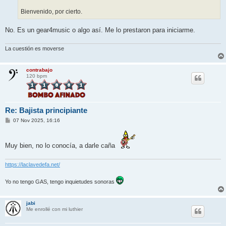
Bienvenido, por cierto.
No. Es un gear4music o algo así. Me lo prestaron para iniciarme.
La cuestión es moverse
contrabajo
120 bpm
Re: Bajista principiante
M
07 Nov 2025, 16:16
e
n
s
a
Muy bien, no lo conocía, a darle caña
j
e
https://laclavedefa.net/
Yo no tengo GAS, tengo inquietudes sonoras
jabi
Me enrollé con mi luthier