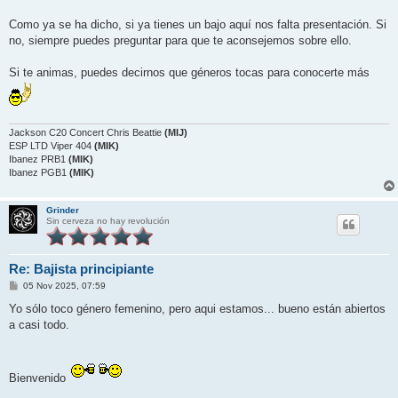
j
e
Como ya se ha dicho, si ya tienes un bajo aquí nos falta presentación. Si
no, siempre puedes preguntar para que te aconsejemos sobre ello.
Si te animas, puedes decirnos que géneros tocas para conocerte más
Jackson C20 Concert Chris Beattie
(MIJ)
ESP LTD Viper 404
(MIK)
Ibanez PRB1
(MIK)
Ibanez PGB1
(MIK)
Grinder
Sin cerveza no hay revolución
Re: Bajista principiante
M
05 Nov 2025, 07:59
e
n
Yo sólo toco género femenino, pero aqui estamos... bueno están abiertos
s
a casi todo.
a
j
e
Bienvenido