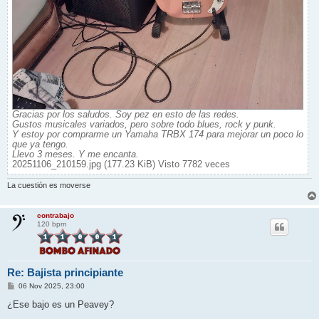
Gracias por los saludos. Soy pez en esto de las redes.
Gustos musicales variados, pero sobre todo blues, rock y punk.
Y estoy por comprarme un Yamaha TRBX 174 para mejorar un poco lo
que ya tengo.
Llevo 3 meses. Y me encanta.
20251106_210159.jpg (177.23 KiB) Visto 7782 veces
La cuestión es moverse
contrabajo
120 bpm
Re: Bajista principiante
M
06 Nov 2025, 23:00
e
n
¿Ese bajo es un Peavey?
s