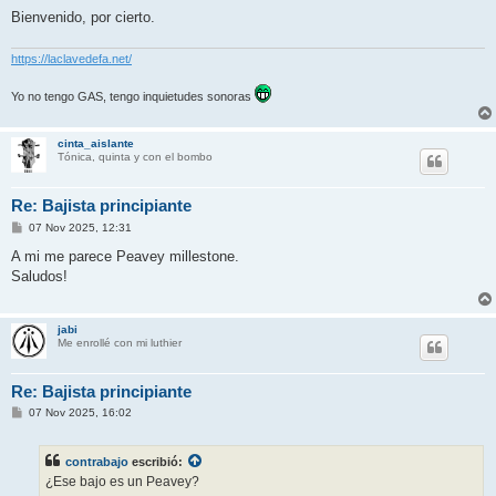
a
j
Bienvenido, por cierto.
e
https://laclavedefa.net/
Yo no tengo GAS, tengo inquietudes sonoras
cinta_aislante
Tónica, quinta y con el bombo
Re: Bajista principiante
M
07 Nov 2025, 12:31
e
n
A mi me parece Peavey millestone.
s
Saludos!
a
j
e
jabi
Me enrollé con mi luthier
Re: Bajista principiante
M
07 Nov 2025, 16:02
e
n
s
contrabajo
escribió:
a
j
¿Ese bajo es un Peavey?
e