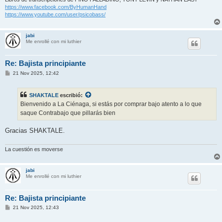
https://www.facebook.com/ByHumanHand
https://www.youtube.com/user/psicobass/
jabi
Me enrollé con mi luthier
Re: Bajista principiante
M
21 Nov 2025, 12:42
e
n
s
SHAKTALE
escribió:
a
j
Bienvenido a La Ciénaga, si estás por comprar bajo atento a lo que
e
saque Contrabajo que pillarás bien
Gracias SHAKTALE.
La cuestión es moverse
jabi
Me enrollé con mi luthier
Re: Bajista principiante
M
21 Nov 2025, 12:43
e
n