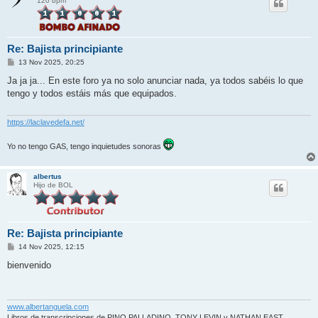
120 bpm
Re: Bajista principiante
M
13 Nov 2025, 20:25
e
n
Ja ja ja... En este foro ya no solo anunciar nada, ya todos sabéis lo que
s
tengo y todos estáis más que equipados.
a
j
e
https://laclavedefa.net/
Yo no tengo GAS, tengo inquietudes sonoras
albertus
Hijo de BOL
Re: Bajista principiante
M
14 Nov 2025, 12:15
e
n
bienvenido
s
a
j
e
www.albertanguela.com
Libros de transcripciones de PINO PALLADINO, TONY LEVIN y NATHAN EAST