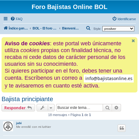
Foro Bajistas Online BOL
FAQ
Identificarse
B
Índice general
BOL - El foro de los hijos de La Ciénaga
Bienvenidos a La Ciénaga [Presentaciones y "Off Topic"]
Style:
u
Aviso de
cookies
: este portal web únicamente
s
utiliza
cookies
propias con finalidad técnica, no
c
recaba ni cede datos de carácter personal de los
a
usuarios sin su conocimiento.
r
Si quieres participar en el foro, debes tener una
cuenta. Escríbenos un correo a
y te avisaremos en cuanto esté activa.
Bajista principiante
Buscar
Búsqueda
Responder
18 mensajes • Página
1
de
1
jabi
Me enrollé con mi luthier