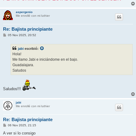
aspergenio
Me enrollé con mi luthier
Re: Bajista principiante
M
05 Nov 2025, 20:52
e
n
s
jabi
escribió:
a
j
Hola!
e
Me llamo Jabi e iniciándome en el bajo.
Guadalajara.
Saludos
Saludos!!!
jabi
Me enrollé con mi luthier
Re: Bajista principiante
M
06 Nov 2025, 21:15
e
n
A ver si lo consigo
s