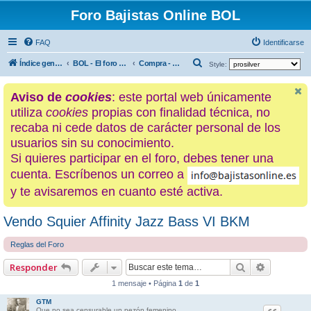
Foro Bajistas Online BOL
FAQ
Identificarse
B
Índice general
BOL - El foro de los hijos de La Ciénaga
Compra - Venta - Cambios
Style:
u
Aviso de
cookies
: este portal web únicamente
s
utiliza
cookies
propias con finalidad técnica, no
c
recaba ni cede datos de carácter personal de los
a
usuarios sin su conocimiento.
r
Si quieres participar en el foro, debes tener una
cuenta. Escríbenos un correo a
y te avisaremos en cuanto esté activa.
Vendo Squier Affinity Jazz Bass VI BKM
Reglas del Foro
Buscar
Búsqueda
Responder
1 mensaje • Página
1
de
1
GTM
Que no sea censurable un pezón femenino.