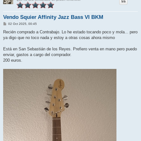
Vendo Squier Affinity Jazz Bass VI BKM
M
02 Oct 2025, 00:45
e
n
Recién comprado a Contrabajo. Lo he estado tocando poco y mola... pero
s
ya digo que no toco nada y estoy a otras cosas ahora mismo
a
j
e
Está en San Sebastián de los Reyes. Prefiero venta en mano pero puedo
enviar, gastos a cargo del comprador.
200 euros.