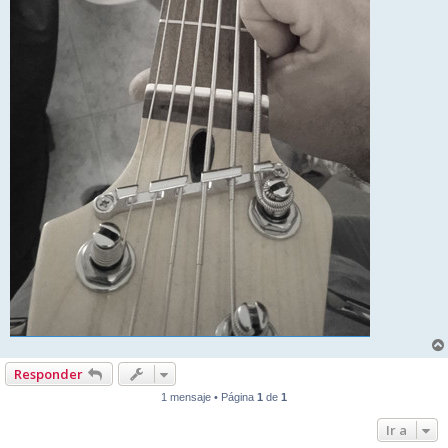
Responder
1 mensaje • Página
1
de
1
Ir a