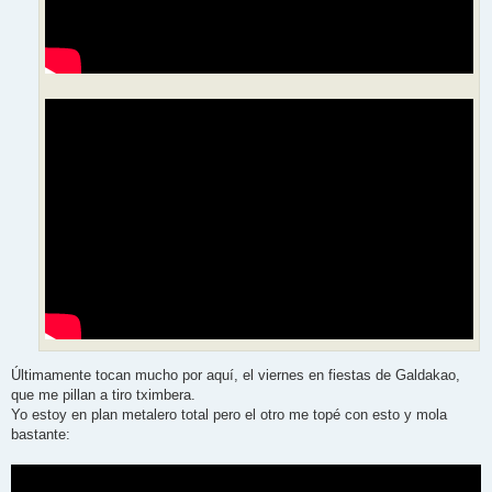
Últimamente tocan mucho por aquí, el viernes en fiestas de Galdakao,
que me pillan a tiro tximbera.
Yo estoy en plan metalero total pero el otro me topé con esto y mola
bastante: