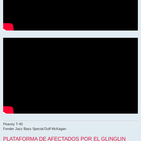
Peavey T-40
Fender Jazz Bass Special Duff McKagan
PLATAFORMA DE AFECTADOS POR EL GLINGLIN