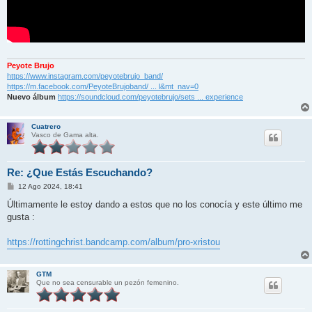
Peyote Brujo
https://www.instagram.com/peyotebrujo_band/
https://m.facebook.com/PeyoteBrujoband/ ... l&mt_nav=0
Nuevo álbum
https://soundcloud.com/peyotebrujo/sets ... experience
Cuatrero
Vasco de Gama alta.
Re: ¿Que Estás Escuchando?
M
12 Ago 2024, 18:41
e
n
Últimamente le estoy dando a estos que no los conocía y este último me
s
gusta :
a
j
e
https://rottingchrist.bandcamp.com/album/pro-xristou
GTM
Que no sea censurable un pezón femenino.