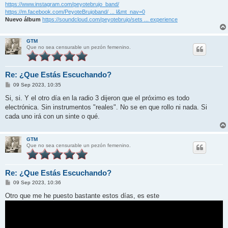
https://www.instagram.com/peyotebrujo_band/
https://m.facebook.com/PeyoteBrujoband/ ... l&mt_nav=0
Nuevo álbum
https://soundcloud.com/peyotebrujo/sets ... experience
GTM
Que no sea censurable un pezón femenino.
Re: ¿Que Estás Escuchando?
M
09 Sep 2023, 10:35
e
n
Si, si. Y el otro día en la radio 3 dijeron que el próximo es todo
s
electrónica. Sin instrumentos "reales". No se en que rollo ni nada. Si
a
j
cada uno irá con un sinte o qué.
e
GTM
Que no sea censurable un pezón femenino.
Re: ¿Que Estás Escuchando?
M
09 Sep 2023, 10:36
e
n
Otro que me he puesto bastante estos días, es este
s
a
j
e