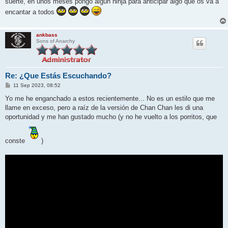
suerte, en unos meses pongo algún ninja para anticipar algo que os va a
e
encantar a todos
ankbass
Sons of Anarchy
Re: ¿Que Estás Escuchando?
M
11 Sep 2023, 08:52
e
n
Yo me he enganchado a estos recientemente... No es un estilo que me
s
llame en exceso, pero a raíz de la versión de Chan Chan les di una
a
j
oportunidad y me han gustado mucho (y no he vuelto a los porritos, que
e
conste
)