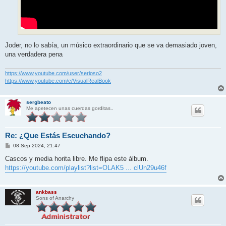
Joder, no lo sabía, un músico extraordinario que se va demasiado joven,
una verdadera pena
https://www.youtube.com/user/serioso2
https://www.youtube.com/c/VisualRealBook
sergbeato
Me apetecen unas cuerdas gorditas..
Re: ¿Que Estás Escuchando?
M
08 Sep 2024, 21:47
e
n
Cascos y media horita libre. Me flipa este álbum.
s
https://youtube.com/playlist?list=OLAK5 ... clUn29u46f
a
j
e
ankbass
Sons of Anarchy