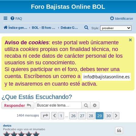
Foro Bajistas Online BOL
FAQ
Identificarse
B
Índice general
BOL - El foro de los hijos de La Ciénaga
Debate General [Vivencias de la sociedad musical]
Style:
u
Aviso de
cookies
: este portal web únicamente
s
utiliza
cookies
propias con finalidad técnica, no
c
recaba ni cede datos de carácter personal de los
a
usuarios sin su conocimiento.
r
Si quieres participar en el foro, debes tener una
cuenta. Escríbenos un correo a
y te avisaremos en cuanto esté activa.
¿Que Estás Escuchando?
Buscar
Búsqueda avanzad
Responder
Página
29
de
30
1
26
27
28
29
30
Anterior
Siguien
1464 mensajes
…
dwtzs
Pedicabo ego vos et irrumabo