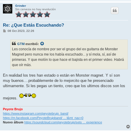
Grinder
Sin cerveza no hay revolución
Re: ¿Que Estás Escuchando?
M
08 Oct 2023, 22:26
e
n
s
GTM
escribió:
a
j
Les conocía de nombre por ser el grupo del ex guitarra de Monster
e
Magnet pero nunca me los había escuchado... y sí mola, sí, así de
primeras. Y que molón lo que hace el bajista en el primer video. Habrá
que oír más.
En realidad los tres han estado o están en Monster magnet. Y sí son
muy buenos....probablemente de lo mejorcito que he presenciado
ultimamente. Si les pegas un tiento, creo que los ultimos discos son los
mejores.
Peyote Brujo
https://www.instagram.com/peyotebrujo_band/
https://m.facebook.com/PeyoteBrujoband/ ... l&mt_nav=0
Nuevo álbum
https://soundcloud.com/peyotebrujo/sets ... experience