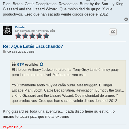
Plan, Botch, Cattle Decapitation, Revocation, Burnt by the Sun... y King
Gizzzard and the Lizzard Wizard. Que molonidad de grupo. Y que
productivos. Creo que han sacado veinte discos desde el 2012
Grinder
Sin cerveza no hay revolución
Re: ¿Que Estás Escuchando?
M
09 Sep 2023, 08:55
e
n
s
GTM
escribió:
a
j
El trio con Anthony Jackson era crema. Tony Grey también muy guay,
e
pero lo otro era otro nivel. Mañana me veo esto.
Yo últimamente ando muy de caña burra. Messhuggah, Dillinger
Escape Plan, Botch, Cattle Decapitation, Revocation, Burnt by the Sun...
y King Gizzzard and the Lizzard Wizard. Que molonidad de grupo. Y
que productivos. Creo que han sacado veinte discos desde el 2012
King gizzard es toda una aventura.... cada disco tiene su estilo...lo
mismo te tocan jazz que metal extremo
Peyote Brujo