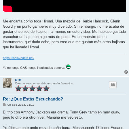
Me encanta cómo toca Hiromi. Una mezcla de Herbie Hancock, Glenn
Gould y un punto gamberro muy divertido. Sin embargo, no me acaba de
gustar el sonido de Hadrien, al menos en este vídeo. Me hubiese gustado
escuchar un bajo con algo más de peso. Es un maestro de su
instrumento, qué duda cabe, pero creo que me gustan más otros bajistas
que ha llevado Hiromi.
https://laclavedefa.net/
Yo no tengo GAS, tengo inquietudes sonoras
GTM
Que no sea censurable un pezón femenino.
Re: ¿Que Estás Escuchando?
M
08 Sep 2023, 23:19
e
n
El trio con Anthony Jackson era crema. Tony Grey también muy guay,
s
pero lo otro era otro nivel. Mañana me veo esto.
a
j
e
Yo últimamente ando muy de caña burra. Messhuggah, Dillinger Escape