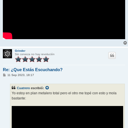
Grinder
Sin cerveza no hay revolución
Re: ¿Que Estás Escuchando?
M
11 Sep 2023, 18:17
e
n
s
Cuatrero
escribió:
a
j
Yo estoy en plan metalero total pero el otro me topé con esto y mola
e
bastante: