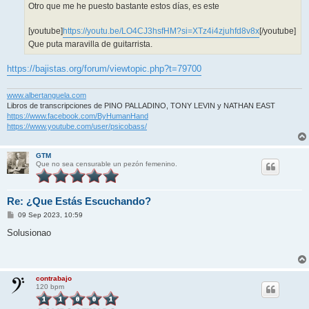
j
Otro que me he puesto bastante estos días, es este
e
[youtube]
https://youtu.be/LO4CJ3hsfHM?si=XTz4i4zjuhfd8v8x
[/youtube]
Que puta maravilla de guitarrista.
https://bajistas.org/forum/viewtopic.php?t=79700
www.albertanguela.com
Libros de transcripciones de PINO PALLADINO, TONY LEVIN y NATHAN EAST
https://www.facebook.com/ByHumanHand
https://www.youtube.com/user/psicobass/
GTM
Que no sea censurable un pezón femenino.
Re: ¿Que Estás Escuchando?
M
09 Sep 2023, 10:59
e
n
Solusionao
s
a
j
e
contrabajo
120 bpm