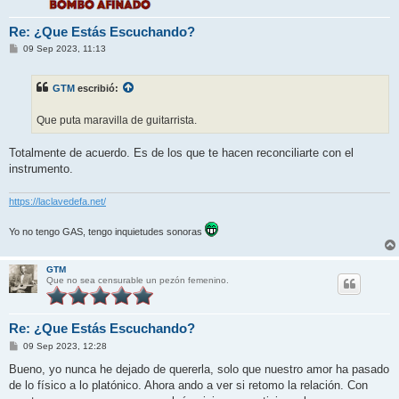
Re: ¿Que Estás Escuchando?
M
09 Sep 2023, 11:13
e
n
s
GTM
escribió:
a
j
e
Que puta maravilla de guitarrista.
Totalmente de acuerdo. Es de los que te hacen reconciliarte con el
instrumento.
https://laclavedefa.net/
Yo no tengo GAS, tengo inquietudes sonoras
GTM
Que no sea censurable un pezón femenino.
Re: ¿Que Estás Escuchando?
M
09 Sep 2023, 12:28
e
n
Bueno, yo nunca he dejado de quererla, solo que nuestro amor ha pasado
s
de lo físico a lo platónico. Ahora ando a ver si retomo la relación. Con
a
j