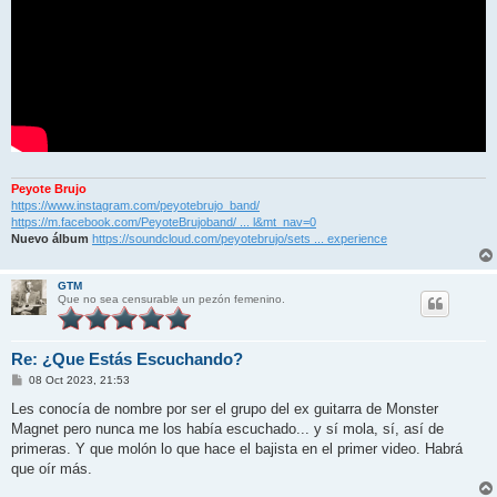
Peyote Brujo
https://www.instagram.com/peyotebrujo_band/
https://m.facebook.com/PeyoteBrujoband/ ... l&mt_nav=0
Nuevo álbum
https://soundcloud.com/peyotebrujo/sets ... experience
GTM
Que no sea censurable un pezón femenino.
Re: ¿Que Estás Escuchando?
M
08 Oct 2023, 21:53
e
n
Les conocía de nombre por ser el grupo del ex guitarra de Monster
s
Magnet pero nunca me los había escuchado... y sí mola, sí, así de
a
j
primeras. Y que molón lo que hace el bajista en el primer video. Habrá
e
que oír más.