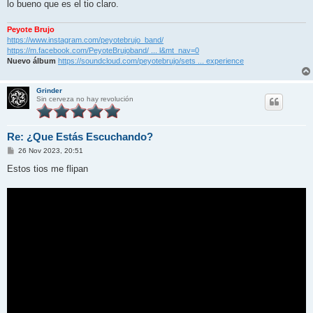
lo bueno que es el tio claro.
Peyote Brujo
https://www.instagram.com/peyotebrujo_band/
https://m.facebook.com/PeyoteBrujoband/ ... l&mt_nav=0
Nuevo álbum
https://soundcloud.com/peyotebrujo/sets ... experience
Grinder
Sin cerveza no hay revolución
Re: ¿Que Estás Escuchando?
M
26 Nov 2023, 20:51
e
n
Estos tios me flipan
s
a
j
e