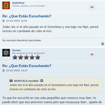
SHAKTALE
Tónica, quinta y con el bombo
Re: ¿Que Estás Escuchando?
M
10 Oct 2023, 11:52
e
n
Joder, les ví el año pasado en el Sonicblast y ese bajo me flipó, pensé
s
incluso en cambiarle de color al mío.
a
j
e
No necesito divertirme para beber.
Grinder
Sin cerveza no hay revolución
Re: ¿Que Estás Escuchando?
M
10 Oct 2023, 14:27
e
n
s
SHAKTALE
escribió:
a
j
Joder, les ví el año pasado en el Sonicblast y ese bajo me flipó, pensé
e
incluso en cambiarle de color al mío.
Yo que los escuché en una sala pequeñita que conozco muy bien, te
puedo decir que ese precision suena pero que muuuuuuy bien...aparte de