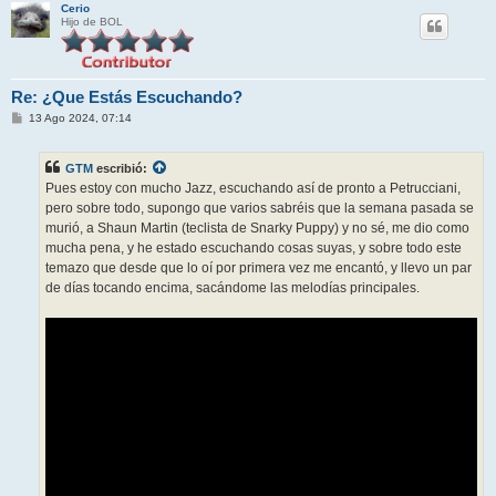
Cerio
Hijo de BOL
Re: ¿Que Estás Escuchando?
M
13 Ago 2024, 07:14
e
n
s
GTM
escribió:
a
j
Pues estoy con mucho Jazz, escuchando así de pronto a Petrucciani,
e
pero sobre todo, supongo que varios sabréis que la semana pasada se
murió, a Shaun Martin (teclista de Snarky Puppy) y no sé, me dio como
mucha pena, y he estado escuchando cosas suyas, y sobre todo este
temazo que desde que lo oí por primera vez me encantó, y llevo un par
de días tocando encima, sacándome las melodías principales.