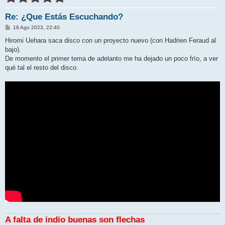
Re: ¿Que Estás Escuchando?
M
18 Ago 2023, 22:40
e
n
Hiromi Uehara saca disco con un proyecto nuevo (con Hadrien Feraud al
s
bajo).
a
j
De momento el primer tema de adelanto me ha dejado un poco frío, a ver
e
qué tal el resto del disco.
A falta de indio buenas son flechas