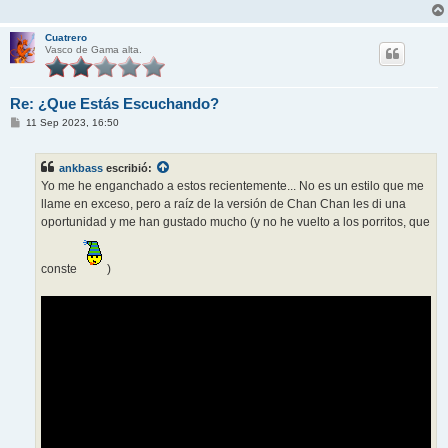
Cuatrero
Vasco de Gama alta.
Re: ¿Que Estás Escuchando?
M
11 Sep 2023, 16:50
e
n
s
ankbass
escribió:
a
j
Yo me he enganchado a estos recientemente... No es un estilo que me
e
llame en exceso, pero a raíz de la versión de Chan Chan les di una
oportunidad y me han gustado mucho (y no he vuelto a los porritos, que
conste
)