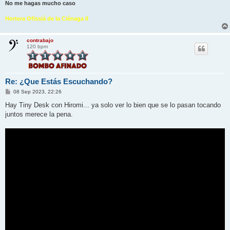
No me hagas mucho caso
Hortera Ofissiá de la Ciénaga II
contrabajo
120 bpm
Re: ¿Que Estás Escuchando?
M
08 Sep 2023, 22:26
e
n
Hay Tiny Desk con Hiromi... ya solo ver lo bien que se lo pasan tocando
s
juntos merece la pena.
a
j
e