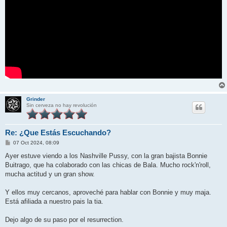
Grinder
Sin cerveza no hay revolución
Re: ¿Que Estás Escuchando?
M
07 Oct 2024, 08:09
e
n
Ayer estuve viendo a los Nashville Pussy, con la gran bajista Bonnie
s
Buitrago, que ha colaborado con las chicas de Bala. Mucho rock'n'roll,
a
j
mucha actitud y un gran show.
e
Y ellos muy cercanos, aproveché para hablar con Bonnie y muy maja.
Está afiliada a nuestro pais la tia.
Dejo algo de su paso por el resurrection.