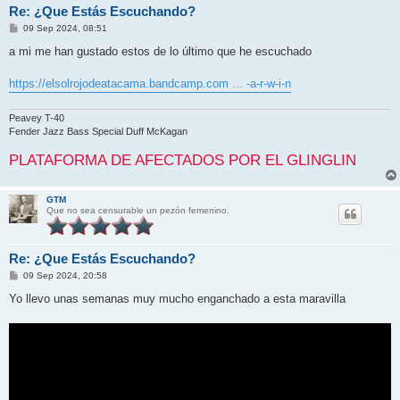
Re: ¿Que Estás Escuchando?
M
09 Sep 2024, 08:51
e
n
a mi me han gustado estos de lo último que he escuchado
s
a
j
https://elsolrojodeatacama.bandcamp.com ... -a-r-w-i-n
e
Peavey T-40
Fender Jazz Bass Special Duff McKagan
PLATAFORMA DE AFECTADOS POR EL GLINGLIN
GTM
Que no sea censurable un pezón femenino.
Re: ¿Que Estás Escuchando?
M
09 Sep 2024, 20:58
e
n
Yo llevo unas semanas muy mucho enganchado a esta maravilla
s
a
j
e