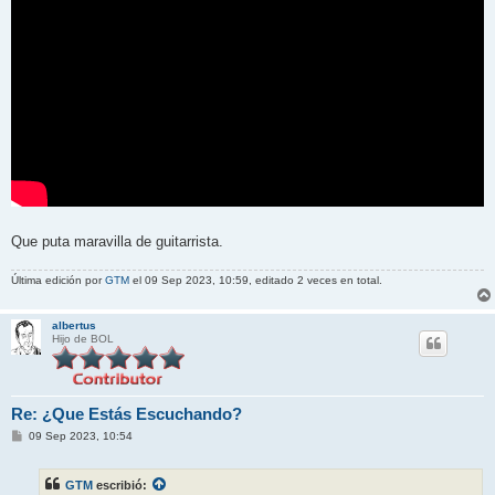
Que puta maravilla de guitarrista.
Última edición por
GTM
el 09 Sep 2023, 10:59, editado 2 veces en total.
albertus
Hijo de BOL
Re: ¿Que Estás Escuchando?
M
09 Sep 2023, 10:54
e
n
s
GTM
escribió:
a