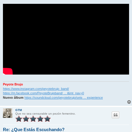
Peyote Brujo
https://www.instagram.com/peyotebrujo_band/
https://m.facebook.com/PeyoteBrujoband/ ... l&mt_nav=0
Nuevo álbum
https://soundcloud.com/peyotebrujo/sets ... experience
GTM
Que no sea censurable un pezón femenino.
Re: ¿Que Estás Escuchando?