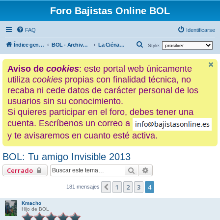
Foro Bajistas Online BOL
FAQ
Identificarse
B
Índice general
BOL - Archivo histórico
La Ciénaga: los post de un foro con Historia
Style:
u
Aviso de
cookies
: este portal web únicamente
s
utiliza
cookies
propias con finalidad técnica, no
c
recaba ni cede datos de carácter personal de los
a
usuarios sin su conocimiento.
r
Si quieres participar en el foro, debes tener una
cuenta. Escríbenos un correo a
y te avisaremos en cuanto esté activa.
BOL: Tu amigo Invisible 2013
Buscar
Búsqueda avanzada
Cerrado
1
2
3
4
Anterior
181 mensajes
Kmacho
Hijo de BOL