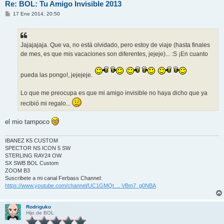
Re: BOL: Tu Amigo Invisible 2013
M
17 Ene 2014, 20:50
e
n
s
a
j
Jajajajaja. Que va, no está olvidado, pero estoy de viaje (hasta finales
e
de mes, es que mis vacaciones son diferentes, jejeje)... :S ¡En cuanto
pueda las pongo!, jejejeje.
Lo que me preocupa es que mi amigo invisible no haya dicho que ya
recibió mi regalo...
el mio tampoco
IBANEZ K5 CUSTOM
SPECTOR NS ICON 5 SW
STERLING RAY24 OW
SX SWB BOL Custom
ZOOM B3
Suscribete a mi canal Ferbass Channel:
https://www.youtube.com/channel/UC1GMQt ... VBm7_g0NBA
Rodriguko
Hijo de BOL