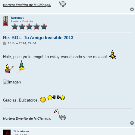
Hortera Emérito de la Ciénaga.
jarrumet
Hortera Emérito
Re: BOL: Tu Amigo Invisible 2013
M
13 Ene 2014, 22:34
e
n
s
Hale, pues ya lo tengo! Lo estoy escuchando y me molaaa!
a
j
e
Gracias, Bulcatoros.
Hortera Emérito de la Ciénaga.
Bulcatoros
Hijo de BOL