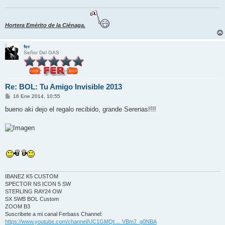
j
e
Hortera Emérito de la Ciénaga.
fer
Señor Del GAS
Re: BOL: Tu Amigo Invisible 2013
M
16 Ene 2014, 10:55
e
n
bueno aki dejo el regalo recibido, grande Serenas!!!!
s
a
j
e
IBANEZ K5 CUSTOM
SPECTOR NS ICON 5 SW
STERLING RAY24 OW
SX SWB BOL Custom
ZOOM B3
Suscribete a mi canal Ferbass Channel:
https://www.youtube.com/channel/UC1GMQt ... VBm7_g0NBA