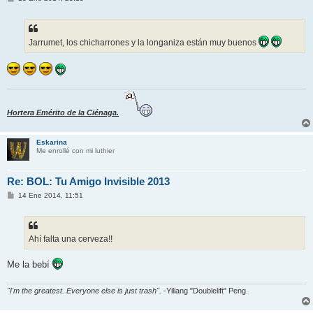
e
n
s
a
j
Jarrumet, los chicharrones y la longaniza están muy buenos
e
Hortera Emérito de la Ciénaga.
Eskarina
Me enrollé con mi luthier
Re: BOL: Tu Amigo Invisible 2013
M
14 Ene 2014, 11:51
e
n
s
a
j
Ahí falta una cerveza!!
e
Me la bebí
"I'm the greatest. Everyone else is just trash".
-Yiliang "Doublelift" Peng.