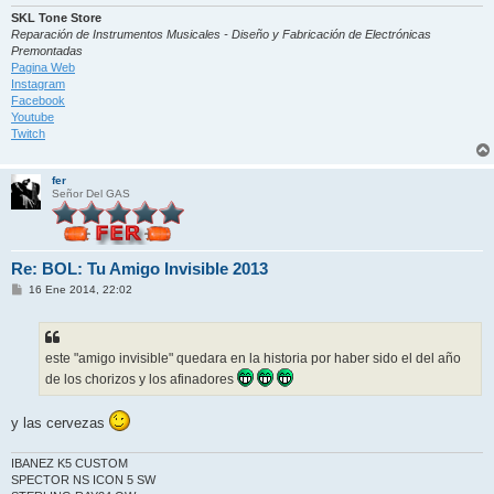
e
SKL Tone Store
Reparación de Instrumentos Musicales - Diseño y Fabricación de Electrónicas
Premontadas
Pagina Web
Instagram
Facebook
Youtube
Twitch
fer
Señor Del GAS
Re: BOL: Tu Amigo Invisible 2013
M
16 Ene 2014, 22:02
e
n
s
a
j
este "amigo invisible" quedara en la historia por haber sido el del año
e
de los chorizos y los afinadores
y las cervezas
IBANEZ K5 CUSTOM
SPECTOR NS ICON 5 SW