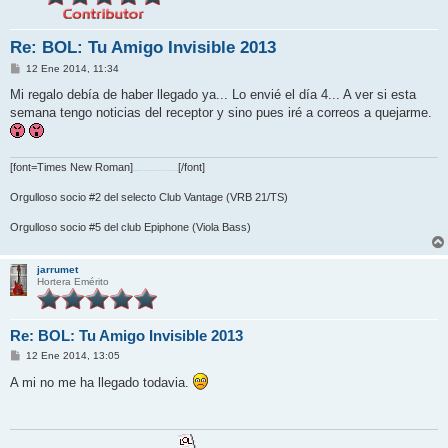
Re: BOL: Tu Amigo Invisible 2013
M
12 Ene 2014, 11:34
e
n
Mi regalo debía de haber llegado ya... Lo envié el día 4... A ver si esta
s
semana tengo noticias del receptor y sino pues iré a correos a quejarme.
a
j
e
[font=Times New Roman]
[/font]
\"...adeM uoY evoL ehT oT lauqE sI ekaT uoY evoL ehT, dnE ehT nI dnA\"
Orgulloso socio #2 del selecto Club Vantage (VRB 21/TS)
Orgulloso socio #5 del club Epiphone (Viola Bass)
jarrumet
Hortera Emérito
Re: BOL: Tu Amigo Invisible 2013
M
12 Ene 2014, 13:05
e
n
A mi no me ha llegado todavia.
s
a
j
e