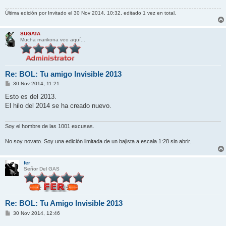
j
e
Última edición por
Invitado
el 30 Nov 2014, 10:32, editado 1 vez en total.
SUGATA
Mucha marikona veo aquí...
Re: BOL: Tu amigo Invisible 2013
M
30 Nov 2014, 11:21
e
n
Esto es del 2013.
s
El hilo del 2014 se ha creado nuevo.
a
j
e
Soy el hombre de las 1001 excusas.
No soy novato. Soy una edición limitada de un bajista a escala 1:28 sin abrir.
fer
Señor Del GAS
Re: BOL: Tu Amigo Invisible 2013
M
30 Nov 2014, 12:46
e
n