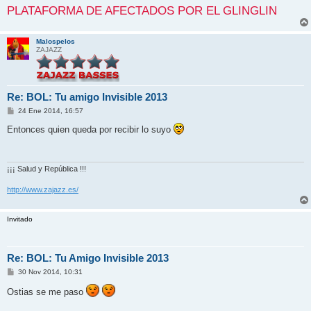
PLATAFORMA DE AFECTADOS POR EL GLINGLIN
Malospelos
ZAJAZZ
Re: BOL: Tu amigo Invisible 2013
M
24 Ene 2014, 16:57
e
n
Entonces quien queda por recibir lo suyo
s
a
j
e
¡¡¡ Salud y República !!!
http://www.zajazz.es/
Invitado
Re: BOL: Tu Amigo Invisible 2013
M
30 Nov 2014, 10:31
e
n
Ostias se me paso
s
a