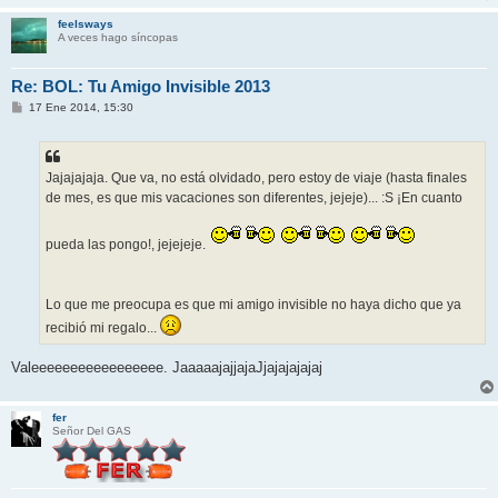
feelsways
A veces hago síncopas
Re: BOL: Tu Amigo Invisible 2013
M
17 Ene 2014, 15:30
e
n
s
a
j
Jajajajaja. Que va, no está olvidado, pero estoy de viaje (hasta finales
e
de mes, es que mis vacaciones son diferentes, jejeje)... :S ¡En cuanto
pueda las pongo!, jejejeje.
Lo que me preocupa es que mi amigo invisible no haya dicho que ya
recibió mi regalo...
Valeeeeeeeeeeeeeeeee. JaaaaajajjajaJjajajajajaj
fer
Señor Del GAS