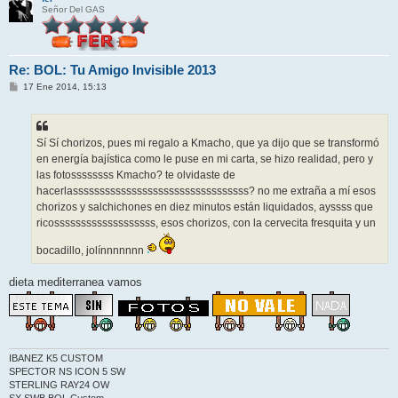
Señor Del GAS
Re: BOL: Tu Amigo Invisible 2013
M
17 Ene 2014, 15:13
e
n
s
a
j
Sí Sí chorizos, pues mi regalo a Kmacho, que ya dijo que se transformó
e
en energía bajística como le puse en mi carta, se hizo realidad, pero y
las fotossssssss Kmacho? te olvidaste de
hacerlasssssssssssssssssssssssssssssssss? no me extraña a mí esos
chorizos y salchichones en diez minutos están liquidados, ayssss que
ricosssssssssssssssssss, esos chorizos, con la cervecita fresquita y un
bocadillo, jolínnnnnnn
dieta mediterranea vamos
IBANEZ K5 CUSTOM
SPECTOR NS ICON 5 SW
STERLING RAY24 OW
SX SWB BOL Custom