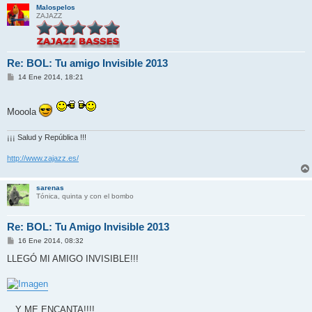
Malospelos
ZAJAZZ
Re: BOL: Tu amigo Invisible 2013
M
14 Ene 2014, 18:21
e
n
s
a
Mooola
j
e
¡¡¡ Salud y República !!!
http://www.zajazz.es/
sarenas
Tónica, quinta y con el bombo
Re: BOL: Tu Amigo Invisible 2013
M
16 Ene 2014, 08:32
e
n
LLEGÓ MI AMIGO INVISIBLE!!!
s
a
j
e
...Y ME ENCANTA!!!!