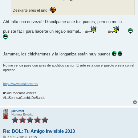
Deskarte eres el uno.
Ahí falta una cerveza!! Discúlpame ante tus padres, pero no me lo
pusiste fácil para hacerte un regalo normal..
Jarrumet, los chicharrones y la longaniza están muy buenos
No me venga pues con aires de apolítico cantor: El arte está con el pueblo o está con el
opresor.
http://www.deskarte.es/
#SoloPodemosVencer
#LaSonrisaCambiaDeBando
jarrumet
Hortera Emérito
Re: BOL: Tu Amigo Invisible 2013
M
13 Ene 2014, 23:15