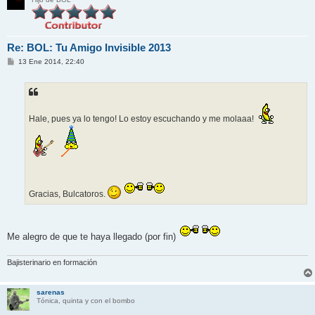
Re: BOL: Tu Amigo Invisible 2013
M
13 Ene 2014, 22:40
e
n
s
a
j
e
Hale, pues ya lo tengo! Lo estoy escuchando y me molaaa!
Gracias, Bulcatoros.
Me alegro de que te haya llegado (por fin)
Bajisterinario en formación
sarenas
Tónica, quinta y con el bombo