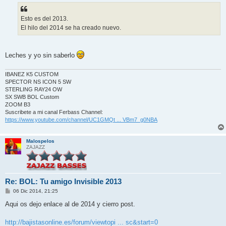
s
a
j
Esto es del 2013.
e
El hilo del 2014 se ha creado nuevo.
Leches y yo sin saberlo
IBANEZ K5 CUSTOM
SPECTOR NS ICON 5 SW
STERLING RAY24 OW
SX SWB BOL Custom
ZOOM B3
Suscribete a mi canal Ferbass Channel:
https://www.youtube.com/channel/UC1GMQt ... VBm7_g0NBA
Malospelos
ZAJAZZ
Re: BOL: Tu amigo Invisible 2013
M
06 Dic 2014, 21:25
e
n
Aqui os dejo enlace al de 2014 y cierro post.
s
a
j
http://bajistasonline.es/forum/viewtopi ... sc&start=0