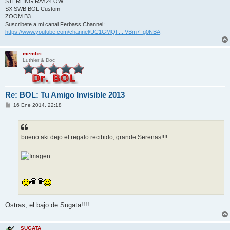
STERLING RAY24 OW
SX SWB BOL Custom
ZOOM B3
Suscribete a mi canal Ferbass Channel:
https://www.youtube.com/channel/UC1GMQt ... VBm7_g0NBA
membri
Luthier & Doc
Re: BOL: Tu Amigo Invisible 2013
M
16 Ene 2014, 22:18
e
n
s
a
j
bueno aki dejo el regalo recibido, grande Serenas!!!!
e
Ostras, el bajo de Sugata!!!!
SUGATA