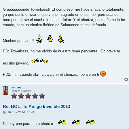
Graaaaaaaande Towerbass!! El compresor me hace el apaño totalmente,
ya que suelo utilizar el que viene integrado en el combo, pero cuando
toco por ahí sin el combo lo echo a faltar. Y el chorizo, pues aún no lo he
catado, pero un chorizo ibérico de Salamanca nunca defrauda.
Muchas gracias!!!!
PD: Towerbass, no me olvido de nuestro tema pendiente!! En breve te
escribo privado.
PD2: Infi, cuando abrí la caja y vi el chorizo... pensé en ti
jarrumet
Hortera Emérito
Re: BOL: Tu Amigo Invisible 2013
M
16 Ene 2014, 08:41
e
n
s
No hay pan para tanto chorizo.
a