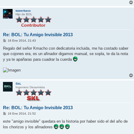
towerbass
Hijo de BOL
Re: BOL: Tu Amigo Invisible 2013
M
16 Ene 2014, 21:43
e
n
Regalo del señor Kmacho con dedicatoria incluida, me ha costado saber
s
que cojones era, es un afinador digamos manual, se sopla, te da la nota
a
j
y ya te apañaras para cuadrar la cuerda
e
SkL
Ingeniero Desarmista
Re: BOL: Tu Amigo Invisible 2013
M
16 Ene 2014, 21:52
e
n
este "amigo invisible" quedara en la historia por haber sido el del año de
s
los chorizos y los afinadores
a
j