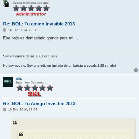
Mucha marikona veo aquí...
Re: BOL: Tu amigo Invisible 2013
M
16 Ene 2014, 22:28
e
n
Ese bajo es demasiado grande para mi.......
s
a
j
e
Soy el hombre de las 1001 excusas.
No soy novato. Soy una edición limitada de un bajista a escala 1:28 sin abrir.
SkL
Ingeniero Desarmista
Re: BOL: Tu Amigo Invisible 2013
M
16 Ene 2014, 23:08
e
n
s
a
j
e