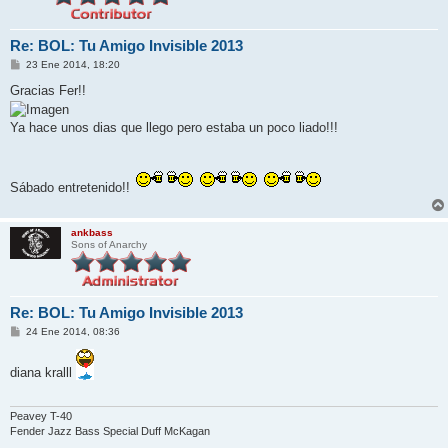
Re: BOL: Tu Amigo Invisible 2013
M
23 Ene 2014, 18:20
e
n
Gracias Fer!!
s
a
j
Ya hace unos dias que llego pero estaba un poco liado!!!
e
Sábado entretenido!!
ankbass
Sons of Anarchy
Re: BOL: Tu Amigo Invisible 2013
M
24 Ene 2014, 08:36
e
n
s
diana kralll
a
j
e
Peavey T-40
Fender Jazz Bass Special Duff McKagan