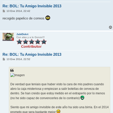
Re: BOL: Tu Amigo Invisible 2013
M
13 Ene 2014, 22:42
e
n
recogido papelico de correos
s
a
j
e
JabiDskrt
Con alas y a lo Gonzo!!!
Re: BOL: Tu Amigo Invisible 2013
M
13 Ene 2014, 22:52
e
n
s
a
j
e
De verdad que teniais que haber visto la cara de mis padres cuando
abro la caja misteriosa y empiezan a salir botellas de cerveza de
dentro. Se han creido que estoy metido en el extraperlo por lo menos
(no he sido capaz de convencerles de lo contrario)
Siento que mi amigo invisible de este año ha sido una birria. En el 2014
prometo que sera bastante mejor