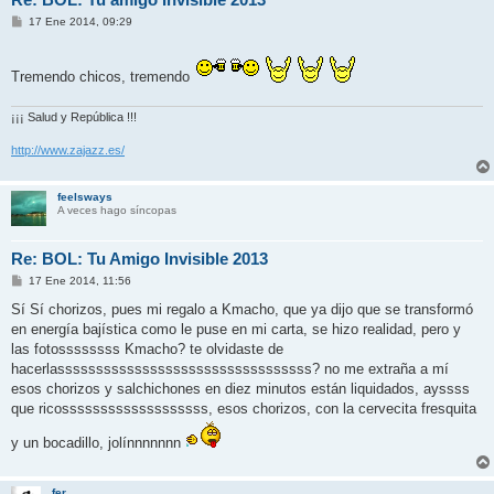
M
17 Ene 2014, 09:29
e
n
s
a
Tremendo chicos, tremendo
j
e
¡¡¡ Salud y República !!!
http://www.zajazz.es/
feelsways
A veces hago síncopas
Re: BOL: Tu Amigo Invisible 2013
M
17 Ene 2014, 11:56
e
n
Sí Sí chorizos, pues mi regalo a Kmacho, que ya dijo que se transformó
s
en energía bajística como le puse en mi carta, se hizo realidad, pero y
a
j
las fotossssssss Kmacho? te olvidaste de
e
hacerlasssssssssssssssssssssssssssssssss? no me extraña a mí
esos chorizos y salchichones en diez minutos están liquidados, ayssss
que ricosssssssssssssssssss, esos chorizos, con la cervecita fresquita
y un bocadillo, jolínnnnnnn
fer