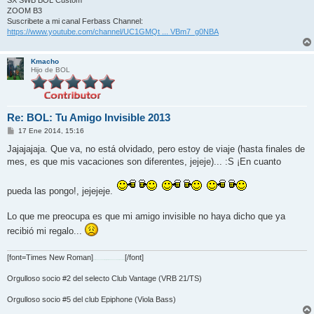
ZOOM B3
Suscribete a mi canal Ferbass Channel:
https://www.youtube.com/channel/UC1GMQt ... VBm7_g0NBA
Kmacho
Hijo de BOL
Re: BOL: Tu Amigo Invisible 2013
M
17 Ene 2014, 15:16
e
n
Jajajajaja. Que va, no está olvidado, pero estoy de viaje (hasta finales de
s
mes, es que mis vacaciones son diferentes, jejeje)... :S ¡En cuanto
a
j
e
pueda las pongo!, jejejeje.
Lo que me preocupa es que mi amigo invisible no haya dicho que ya
recibió mi regalo...
[font=Times New Roman]
[/font]
\"...adeM uoY evoL ehT oT lauqE sI ekaT uoY evoL ehT, dnE ehT nI dnA\"
Orgulloso socio #2 del selecto Club Vantage (VRB 21/TS)
Orgulloso socio #5 del club Epiphone (Viola Bass)