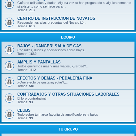
Guía de utilidades y dudas. Alguna vez te has preguntado si alguien conoce o
si existe ... como se hace para ...
Temas:
213
CENTRO DE INSTRUCCION DE NOVATOS
Respondemos a las preguntas del Novato itó...
Temas:
613
EQUIPO
BAJOS - ¡DANGER! SALA DE GAS
Consultas, dudas y aportaciones sobre bajos.
Temas:
1639
AMPLIS Y PANTALLAS
Todos queremos más y más watios, ¿verdad?...
Temas:
1112
EFECTOS Y DEMAS - PEDALERIA FINA
¿Qué efecto os gusta inyectar?......
Temas:
581
CONTRABAJOS Y OTRAS SITUACIONES LABORALES
El foro contrabajinal
Temas:
93
CLUBS
Todo sobre tu marca favorita de amplificadores y bajos
Temas:
99
TU GRUPO