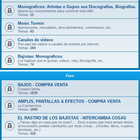
Monograficos: Artistas o Gupos sus Discografías, Biografías.
Aporta tus conocimientos para construir esta Wiki.
Temas:
10
Music Turmix
Aportaciones, novedades, descubrimientos, comentarios, etc.
Temas:
43
Canales de vídeos
Pon aquí los videos o canales de emisión por internet.
Temas:
284
Bajistas: Monograficos
Los bajistas que te gustan, videos, vida, discografia, etc.
Temas:
74
Foro
BAJOS - COMPRA VENTA
Compra-Venta.
Temas:
1839
AMPLIS, PANTALLAS & EFECTOS - COMPRA VENTA
La Cacharrería.
Temas:
1889
EL RASTRO DE LOS BAJISTAS - INTERCAMBIA COSAS
¿Tienes algo en casa que no usas?......Esos trastos que hace tiempo tienes
arrinconados puedes cambiarlos por otras cosas....(móviles, libros, cuadros,
bicicletas, etc.)
Temas:
429