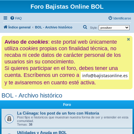
Foro Bajistas Online BOL
FAQ
Identificarse
B
Índice general
BOL - Archivo histórico
Style:
u
Aviso de
cookies
: este portal web únicamente
s
utiliza
cookies
propias con finalidad técnica, no
c
recaba ni cede datos de carácter personal de los
a
usuarios sin su conocimiento.
r
Si quieres participar en el foro, debes tener una
cuenta. Escríbenos un correo a
y te avisaremos en cuanto esté activa.
BOL - Archivo histórico
Foro
La Ciénaga: los post de un foro con Historia
Post fijos e historicos que muestran nuestra forma de ser y entender en esta
comunidad.
Temas:
38
Utilidades y Ayuda en BOL