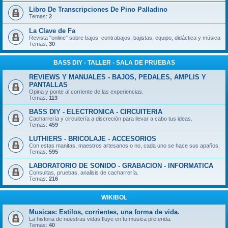
Libro De Transcripciones De Pino Palladino
Temas:
2
La Clave de Fa
Revista "online" sobre bajos, contrabajos, bajistas, equipo, didáctica y música
Temas:
30
BASS DIY - TALLER - SALA DE PRUEBAS
REVIEWS Y MANUALES - BAJOS, PEDALES, AMPLIS Y
PANTALLAS
Opina y ponte al corriente de las experiencias.
Temas:
113
BASS DIY - ELECTRONICA - CIRCUITERIA
Cacharrería y circuitería a discreción para llevar a cabo tus ideas.
Temas:
459
LUTHIERS - BRICOLAJE - ACCESORIOS
Con estas manitas, maestros artesanos o no, cada uno se hace sus apaños.
Temas:
595
LABORATORIO DE SONIDO - GRABACION - INFORMATICA
Consultas, pruebas, analisis de cacharrería.
Temas:
216
WIKIBOL
Musicas: Estilos, corrientes, una forma de vida.
La historia de nuestras vidas fluye en tu musica preferida.
Temas:
40