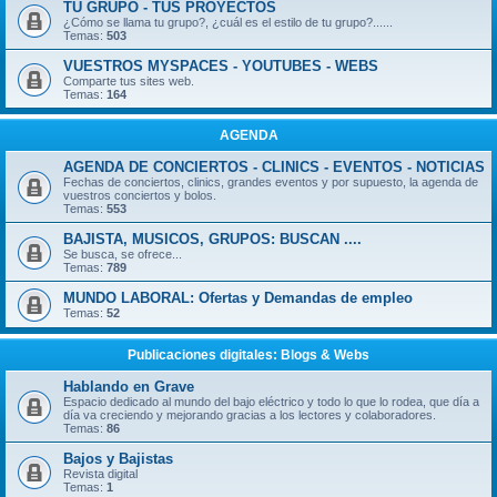
TU GRUPO - TUS PROYECTOS
¿Cómo se llama tu grupo?, ¿cuál es el estilo de tu grupo?......
Temas:
503
VUESTROS MYSPACES - YOUTUBES - WEBS
Comparte tus sites web.
Temas:
164
AGENDA
AGENDA DE CONCIERTOS - CLINICS - EVENTOS - NOTICIAS
Fechas de conciertos, clinics, grandes eventos y por supuesto, la agenda de
vuestros conciertos y bolos.
Temas:
553
BAJISTA, MUSICOS, GRUPOS: BUSCAN ....
Se busca, se ofrece...
Temas:
789
MUNDO LABORAL: Ofertas y Demandas de empleo
Temas:
52
Publicaciones digitales: Blogs & Webs
Hablando en Grave
Espacio dedicado al mundo del bajo eléctrico y todo lo que lo rodea, que día a
día va creciendo y mejorando gracias a los lectores y colaboradores.
Temas:
86
Bajos y Bajistas
Revista digital
Temas:
1