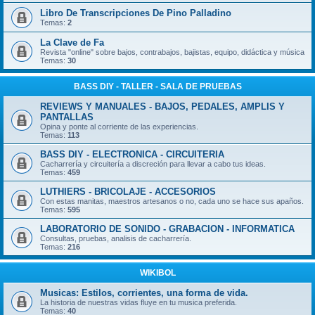
Libro De Transcripciones De Pino Palladino
Temas:
2
La Clave de Fa
Revista "online" sobre bajos, contrabajos, bajistas, equipo, didáctica y música
Temas:
30
BASS DIY - TALLER - SALA DE PRUEBAS
REVIEWS Y MANUALES - BAJOS, PEDALES, AMPLIS Y
PANTALLAS
Opina y ponte al corriente de las experiencias.
Temas:
113
BASS DIY - ELECTRONICA - CIRCUITERIA
Cacharrería y circuitería a discreción para llevar a cabo tus ideas.
Temas:
459
LUTHIERS - BRICOLAJE - ACCESORIOS
Con estas manitas, maestros artesanos o no, cada uno se hace sus apaños.
Temas:
595
LABORATORIO DE SONIDO - GRABACION - INFORMATICA
Consultas, pruebas, analisis de cacharrería.
Temas:
216
WIKIBOL
Musicas: Estilos, corrientes, una forma de vida.
La historia de nuestras vidas fluye en tu musica preferida.
Temas:
40