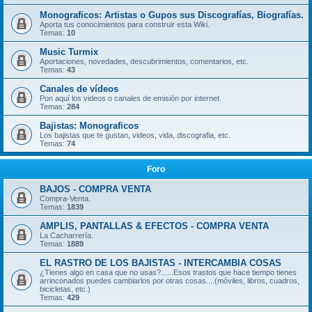
Monograficos: Artistas o Gupos sus Discografías, Biografías.
Aporta tus conocimientos para construir esta Wiki.
Temas:
10
Music Turmix
Aportaciones, novedades, descubrimientos, comentarios, etc.
Temas:
43
Canales de vídeos
Pon aquí los videos o canales de emisión por internet.
Temas:
284
Bajistas: Monograficos
Los bajistas que te gustan, videos, vida, discografia, etc.
Temas:
74
Foro
BAJOS - COMPRA VENTA
Compra-Venta.
Temas:
1839
AMPLIS, PANTALLAS & EFECTOS - COMPRA VENTA
La Cacharrería.
Temas:
1889
EL RASTRO DE LOS BAJISTAS - INTERCAMBIA COSAS
¿Tienes algo en casa que no usas?......Esos trastos que hace tiempo tienes
arrinconados puedes cambiarlos por otras cosas....(móviles, libros, cuadros,
bicicletas, etc.)
Temas:
429