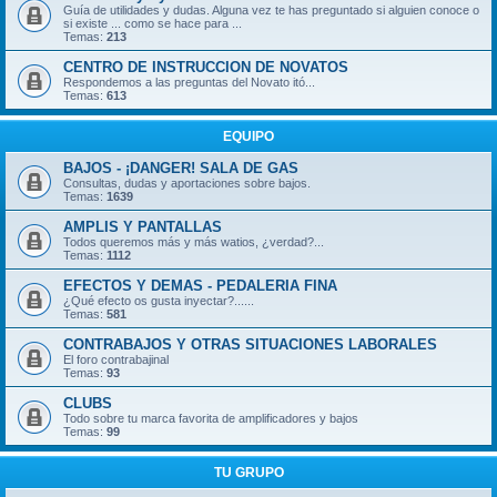
Guía de utilidades y dudas. Alguna vez te has preguntado si alguien conoce o
si existe ... como se hace para ...
Temas:
213
CENTRO DE INSTRUCCION DE NOVATOS
Respondemos a las preguntas del Novato itó...
Temas:
613
EQUIPO
BAJOS - ¡DANGER! SALA DE GAS
Consultas, dudas y aportaciones sobre bajos.
Temas:
1639
AMPLIS Y PANTALLAS
Todos queremos más y más watios, ¿verdad?...
Temas:
1112
EFECTOS Y DEMAS - PEDALERIA FINA
¿Qué efecto os gusta inyectar?......
Temas:
581
CONTRABAJOS Y OTRAS SITUACIONES LABORALES
El foro contrabajinal
Temas:
93
CLUBS
Todo sobre tu marca favorita de amplificadores y bajos
Temas:
99
TU GRUPO