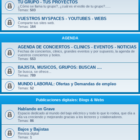
TU GRUPO - TUS PROYECTOS
¿Cómo se llama tu grupo?, ¿cuál es el estilo de tu grupo?......
Temas:
503
VUESTROS MYSPACES - YOUTUBES - WEBS
Comparte tus sites web.
Temas:
164
AGENDA
AGENDA DE CONCIERTOS - CLINICS - EVENTOS - NOTICIAS
Fechas de conciertos, clinics, grandes eventos y por supuesto, la agenda de
vuestros conciertos y bolos.
Temas:
553
BAJISTA, MUSICOS, GRUPOS: BUSCAN ....
Se busca, se ofrece...
Temas:
789
MUNDO LABORAL: Ofertas y Demandas de empleo
Temas:
52
Publicaciones digitales: Blogs & Webs
Hablando en Grave
Espacio dedicado al mundo del bajo eléctrico y todo lo que lo rodea, que día a
día va creciendo y mejorando gracias a los lectores y colaboradores.
Temas:
86
Bajos y Bajistas
Revista digital
Temas:
1