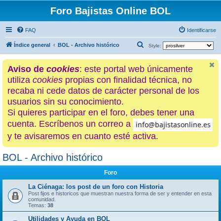
Foro Bajistas Online BOL
FAQ
Identificarse
B
Índice general
BOL - Archivo histórico
Style:
u
Aviso de
cookies
: este portal web únicamente
s
utiliza
cookies
propias con finalidad técnica, no
c
recaba ni cede datos de carácter personal de los
a
usuarios sin su conocimiento.
r
Si quieres participar en el foro, debes tener una
cuenta. Escríbenos un correo a
y te avisaremos en cuanto esté activa.
BOL - Archivo histórico
Foro
La Ciénaga: los post de un foro con Historia
Post fijos e historicos que muestran nuestra forma de ser y entender en esta
comunidad.
Temas:
38
Utilidades y Ayuda en BOL