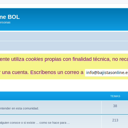
ine BOL
Personas
ente utiliza
cookies
propias con finalidad técnica, no re
ner una cuenta. Escríbenos un correo a
TEMAS
38
 entender en esta comunidad.
213
lguien conoce o si existe ... como se hace para ...