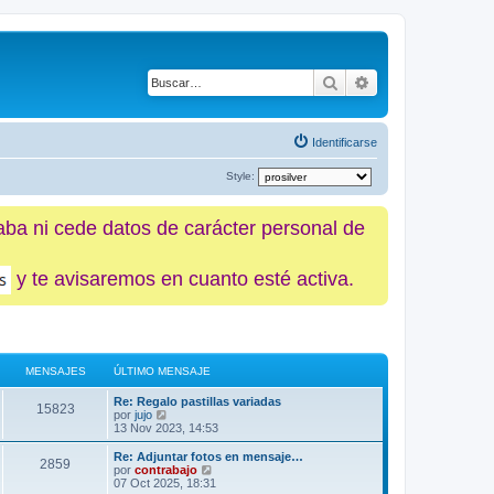
Buscar
Búsqueda avanz
Identificarse
Style:
caba ni cede datos de carácter personal de
y te avisaremos en cuanto esté activa.
MENSAJES
ÚLTIMO MENSAJE
Re: Regalo pastillas variadas
15823
V
por
jujo
e
13 Nov 2023, 14:53
r
ú
Re: Adjuntar fotos en mensaje…
2859
l
V
por
contrabajo
t
e
07 Oct 2025, 18:31
i