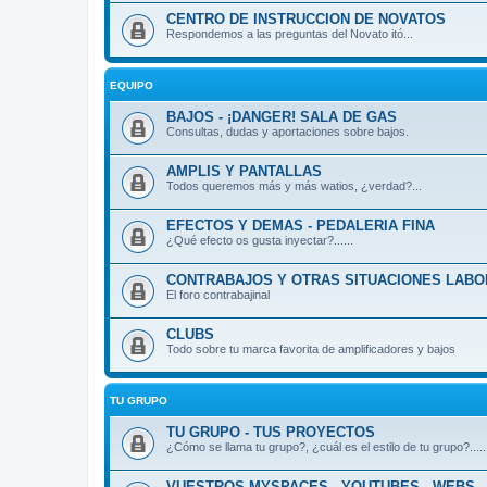
CENTRO DE INSTRUCCION DE NOVATOS
Respondemos a las preguntas del Novato itó...
EQUIPO
BAJOS - ¡DANGER! SALA DE GAS
Consultas, dudas y aportaciones sobre bajos.
AMPLIS Y PANTALLAS
Todos queremos más y más watios, ¿verdad?...
EFECTOS Y DEMAS - PEDALERIA FINA
¿Qué efecto os gusta inyectar?......
CONTRABAJOS Y OTRAS SITUACIONES LAB
El foro contrabajinal
CLUBS
Todo sobre tu marca favorita de amplificadores y bajos
TU GRUPO
TU GRUPO - TUS PROYECTOS
¿Cómo se llama tu grupo?, ¿cuál es el estilo de tu grupo?.....
VUESTROS MYSPACES - YOUTUBES - WEBS