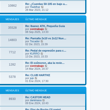
r
m
ú
Re: ¿Cuerdas 50-105 en bajo a…
10862
o
l
V
por
Haddhar
m
t
e
28 Mar 2023, 21:12
e
i
r
n
m
ú
s
o
l
MENSAJES
ÚLTIMO MENSAJE
a
m
t
j
e
i
Re: Ibanez ATK, Pequeña Guia
e
n
m
35528
V
por
contrabajo
s
o
e
08 Sep 2025, 13:33
a
m
r
j
e
ú
Re: Pantalla 2x10 vs 2x12 Nue…
e
n
14803
l
V
por
Tocador
s
t
e
02 Dic 2023, 15:39
a
i
r
j
m
ú
Re: Pedal de expresión para c…
e
7712
o
l
V
por
KURRO
m
t
e
13 Dic 2023, 15:33
e
i
r
n
m
ú
Re: El oxímoron, aka la revie…
s
1282
o
l
V
por
contrabajo
a
m
t
e
14 Mar 2024, 20:37
j
e
i
r
e
n
m
ú
Re: CLUB HARTKE
s
5378
o
l
V
por
jujo
a
m
t
e
01 Ene 2024, 17:30
j
e
i
r
e
n
m
ú
s
o
l
MENSAJES
ÚLTIMO MENSAJE
a
m
t
j
e
i
Re: CASTOR HEAD
e
n
m
8930
V
por
danimasa
s
o
e
09 Ene 2024, 10:43
a
m
r
j
e
ú
Re: Flor de Rocka (2ª parte)
e