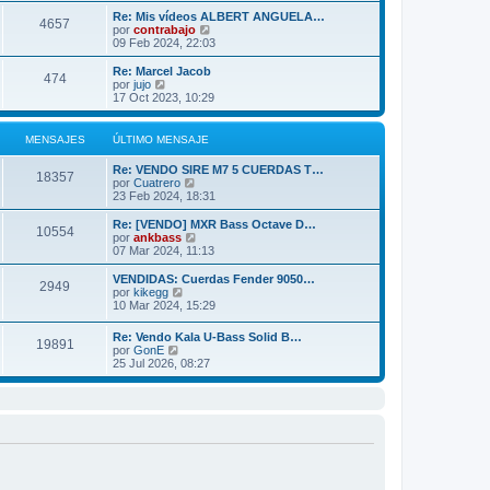
r
n
m
ú
Re: Mis vídeos ALBERT ANGUELA…
s
4657
o
l
V
por
contrabajo
a
m
t
e
09 Feb 2024, 22:03
j
e
i
r
e
n
m
ú
Re: Marcel Jacob
s
474
o
l
V
por
jujo
a
m
t
e
17 Oct 2023, 10:29
j
e
i
r
e
n
m
ú
s
o
l
MENSAJES
ÚLTIMO MENSAJE
a
m
t
j
e
i
Re: VENDO SIRE M7 5 CUERDAS T…
e
n
m
18357
V
por
Cuatrero
s
o
e
23 Feb 2024, 18:31
a
m
r
j
e
ú
Re: [VENDO] MXR Bass Octave D…
e
n
10554
l
V
por
ankbass
s
t
e
07 Mar 2024, 11:13
a
i
r
j
m
ú
VENDIDAS: Cuerdas Fender 9050…
e
2949
o
l
V
por
kikegg
m
t
e
10 Mar 2024, 15:29
e
i
r
n
m
ú
Re: Vendo Kala U-Bass Solid B…
s
o
19891
l
V
por
GonE
a
m
t
e
25 Jul 2026, 08:27
j
e
i
r
e
n
m
ú
s
o
l
a
m
t
j
e
i
e
n
m
s
o
a
m
j
e
e