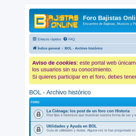
Foro Bajistas Onl
Encuentro de Bajistas, Musicos y 
Enlaces rápidos
FAQ
Índice general
BOL - Archivo histórico
Aviso de
cookies
: este portal web únicam
los usuarios sin su conocimiento.
Si quieres participar en el foro, debes te
BOL - Archivo histórico
FORO
La Ciénaga: los post de un foro con Historia
Post fijos e historicos que muestran nuestra forma de ser y
Utilidades y Ayuda en BOL
Guía de utilidades y dudas. Alguna vez te has preguntado si a