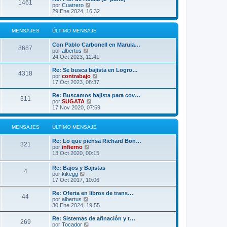
n
1461
l
V
por
Cuatrero
s
t
e
29 Ene 2024, 16:32
a
i
r
j
m
ú
e
o
l
MENSAJES
ÚLTIMO MENSAJE
m
t
e
i
Con Pablo Carbonell en Marula…
n
m
8687
V
por
albertus
s
o
e
24 Oct 2023, 12:41
a
m
r
j
e
ú
Re: Se busca bajista en Logro…
e
n
4318
l
V
por
contrabajo
s
t
e
17 Oct 2023, 08:37
a
i
r
j
m
ú
Re: Buscamos bajista para cov…
e
311
o
l
V
por
SUGATA
m
t
e
17 Nov 2020, 07:59
e
i
r
n
m
ú
s
o
l
MENSAJES
ÚLTIMO MENSAJE
a
m
t
j
e
i
Re: Lo que piensa Richard Bon…
e
n
m
321
V
por
infierno
s
o
e
13 Oct 2020, 00:15
a
m
r
j
e
ú
e
Re: Bajos y Bajistas
n
4
l
V
por
kikegg
s
t
e
17 Oct 2017, 10:06
a
i
r
j
m
ú
e
Re: Oferta en libros de trans…
o
44
l
V
por
albertus
m
t
e
30 Ene 2024, 19:55
e
i
r
n
m
ú
Re: Sistemas de afinación y t…
s
269
o
l
V
por
Tocador
a