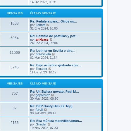
m
t
e
14 Dic 2022, 09:31
j
e
i
r
e
n
m
ú
s
o
l
MENSAJES
ÚLTIMO MENSAJE
a
m
t
j
e
i
Re: Pedalera para... Otros us…
e
n
m
1608
V
por
JohnM
s
o
e
31 Ene 2024, 16:05
a
m
r
j
e
ú
Re: Cambio de pastillas y pot…
e
n
5954
l
V
por
ankbass
s
t
e
24 Ene 2024, 09:04
a
i
r
j
m
ú
Re: Luthier en Sevilla o alre…
e
11566
o
l
V
por
arsasevilla
m
t
e
02 Mar 2024, 11:34
e
i
r
n
m
ú
Re: Bajo acústico grabado con…
s
3746
o
l
V
por
Tocador
a
m
t
e
11 Dic 2023, 10:17
j
e
i
r
e
n
m
ú
s
o
l
MENSAJES
ÚLTIMO MENSAJE
a
m
t
j
e
i
Re: Un Bajista novato, Paul M…
e
n
m
757
V
por
goyoferoz
s
o
e
30 May 2021, 00:50
a
m
r
j
e
ú
Re: DEP Dusty Hill (ZZ Top)
e
n
52
l
V
por
fervili
s
t
e
30 Jul 2021, 09:47
a
i
r
j
m
ú
Re: Esa música maravillosamen…
e
2166
o
l
V
por
Grinder
m
t
e
19 Nov 2023, 07:33
e
i