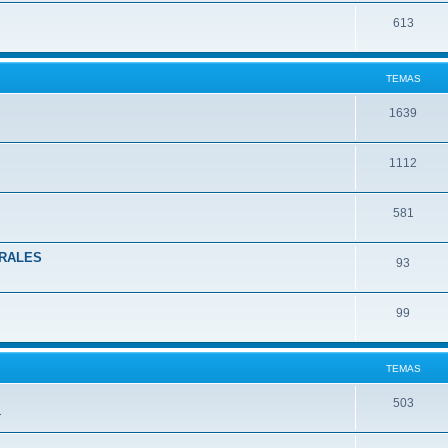
613
TEMAS
1639
1112
581
ORALES
93
99
TEMAS
503
.