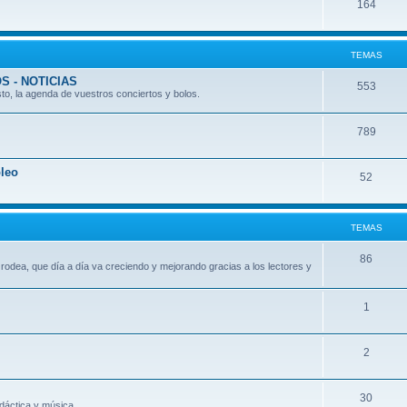
164
TEMAS
S - NOTICIAS
553
to, la agenda de vuestros conciertos y bolos.
789
leo
52
TEMAS
86
 rodea, que día a día va creciendo y mejorando gracias a los lectores y
1
2
30
didáctica y música