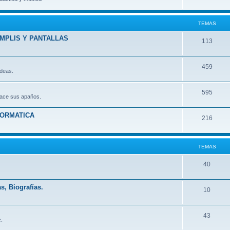
TEMAS
AMPLIS Y PANTALLAS
113
459
ideas.
595
hace sus apaños.
FORMATICA
216
TEMAS
.
40
s, Biografías.
10
43
.