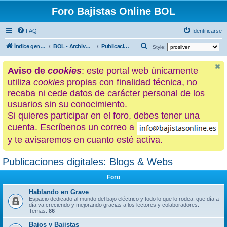
Foro Bajistas Online BOL
FAQ
Identificarse
B
Índice general
BOL - Archivo histórico
Publicaciones digitales: Blogs & Webs
Style:
u
Aviso de
cookies
: este portal web únicamente
s
utiliza
cookies
propias con finalidad técnica, no
c
recaba ni cede datos de carácter personal de los
a
usuarios sin su conocimiento.
r
Si quieres participar en el foro, debes tener una
cuenta. Escríbenos un correo a
y te avisaremos en cuanto esté activa.
Publicaciones digitales: Blogs & Webs
Foro
Hablando en Grave
Espacio dedicado al mundo del bajo eléctrico y todo lo que lo rodea, que día a
día va creciendo y mejorando gracias a los lectores y colaboradores.
Temas:
86
Bajos y Bajistas