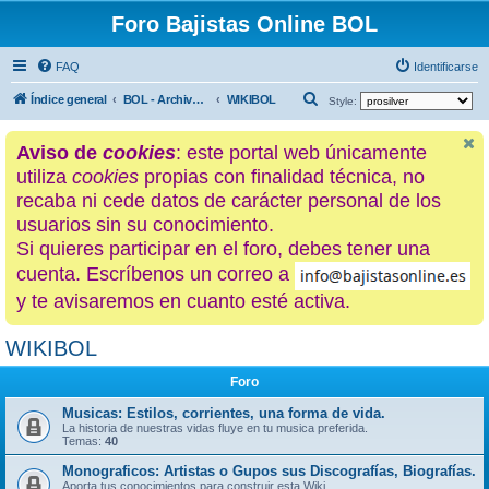
Foro Bajistas Online BOL
FAQ
Identificarse
B
Índice general
BOL - Archivo histórico
WIKIBOL
Style:
u
Aviso de
cookies
: este portal web únicamente
s
utiliza
cookies
propias con finalidad técnica, no
c
recaba ni cede datos de carácter personal de los
a
usuarios sin su conocimiento.
r
Si quieres participar en el foro, debes tener una
cuenta. Escríbenos un correo a
y te avisaremos en cuanto esté activa.
WIKIBOL
Foro
Musicas: Estilos, corrientes, una forma de vida.
La historia de nuestras vidas fluye en tu musica preferida.
Temas:
40
Monograficos: Artistas o Gupos sus Discografías, Biografías.
Aporta tus conocimientos para construir esta Wiki.