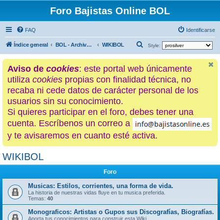
Foro Bajistas Online BOL
FAQ
Identificarse
B
Índice general
BOL - Archivo histórico
WIKIBOL
Style:
u
Aviso de
cookies
: este portal web únicamente
s
utiliza
cookies
propias con finalidad técnica, no
c
recaba ni cede datos de carácter personal de los
a
usuarios sin su conocimiento.
r
Si quieres participar en el foro, debes tener una
cuenta. Escríbenos un correo a
y te avisaremos en cuanto esté activa.
WIKIBOL
Foro
Musicas: Estilos, corrientes, una forma de vida.
La historia de nuestras vidas fluye en tu musica preferida.
Temas:
40
Monograficos: Artistas o Gupos sus Discografías, Biografías.
Aporta tus conocimientos para construir esta Wiki.