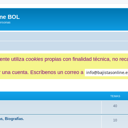
ine BOL
Personas
ente utiliza
cookies
propias con finalidad técnica, no re
ner una cuenta. Escríbenos un correo a
TEMAS
.
40
s, Biografías.
10