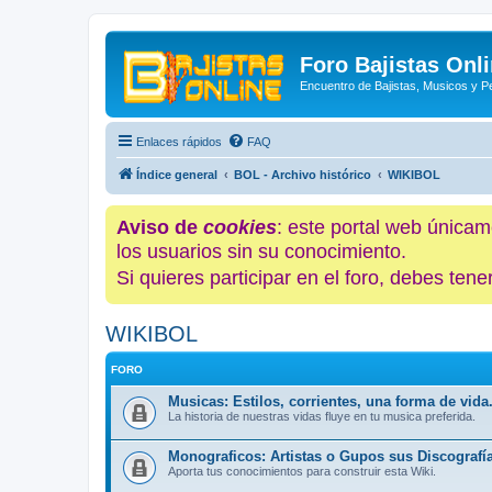
Foro Bajistas Onl
Encuentro de Bajistas, Musicos y 
Enlaces rápidos
FAQ
Índice general
BOL - Archivo histórico
WIKIBOL
Aviso de
cookies
: este portal web únicam
los usuarios sin su conocimiento.
Si quieres participar en el foro, debes te
WIKIBOL
FORO
Musicas: Estilos, corrientes, una forma de vida
La historia de nuestras vidas fluye en tu musica preferida.
Monograficos: Artistas o Gupos sus Discografía
Aporta tus conocimientos para construir esta Wiki.