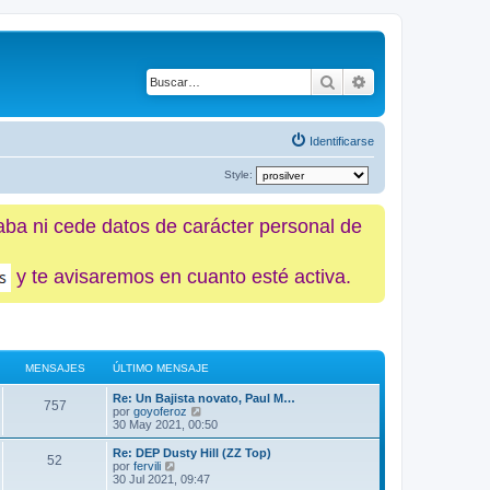
Buscar
Búsqueda avanz
Identificarse
Style:
caba ni cede datos de carácter personal de
y te avisaremos en cuanto esté activa.
MENSAJES
ÚLTIMO MENSAJE
Re: Un Bajista novato, Paul M…
757
V
por
goyoferoz
e
30 May 2021, 00:50
r
ú
Re: DEP Dusty Hill (ZZ Top)
52
l
V
por
fervili
t
e
30 Jul 2021, 09:47
i