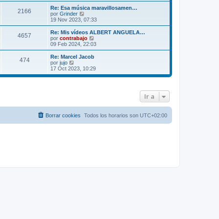
r
m
ú
Re: Esa música maravillosamen…
2166
o
l
V
por
Grinder
m
t
e
19 Nov 2023, 07:33
e
i
r
n
m
ú
Re: Mis vídeos ALBERT ANGUELA…
s
4657
o
l
V
por
contrabajo
a
m
t
e
09 Feb 2024, 22:03
j
e
i
r
e
n
m
ú
Re: Marcel Jacob
s
474
o
l
V
por
jujo
a
m
t
e
17 Oct 2023, 10:29
j
e
i
r
e
n
m
ú
s
o
l
a
m
t
Ir a
j
e
i
e
n
m
s
o
a
m
Borrar cookies
Todos los horarios son
UTC+02:00
j
e
e
n
s
a
j
e