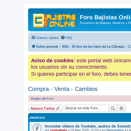
Foro Bajistas Onl
Encuentro de Bajistas, Musicos y 
Enlaces rápidos
FAQ
Índice general
BOL - El foro de los hijos de La Ciénaga
C
Aviso de
cookies
: este portal web únicam
los usuarios sin su conocimiento.
Si quieres participar en el foro, debes te
Compra - Venta - Cambios
Reglas del Foro
Buscar
Bús
Nuevo Tema
ANUNCIOS
Incrustar vídeos de Youtube, audios de Soundc
por
contrabajo
»
18 May 2025, 20:03
» en
Bienvenidos a La