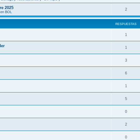
re 2025
2
a en BOL
RESPUESTAS
1
der
1
3
6
1
5
0
2
0