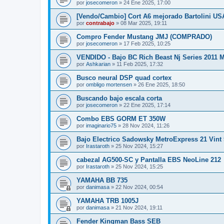
por
josecomeron
»
24 Ene 2025, 17:00
[Vendo/Cambio] Cort A6 mejorado Bartolini US
por
contrabajo
»
08 Mar 2025, 19:11
Compro Fender Mustang JMJ (COMPRADO)
por
josecomeron
»
17 Feb 2025, 10:25
VENDIDO - Bajo BC Rich Beast Nj Series 2011 
por
Ashkarian
»
11 Feb 2025, 17:32
Busco neural DSP quad cortex
por
ombligo mortensen
»
26 Ene 2025, 18:50
Buscando bajo escala corta
por
josecomeron
»
22 Ene 2025, 17:14
Combo EBS GORM ET 350W
por
imaginario75
»
28 Nov 2024, 11:26
Bajo Electrico Sadowsky MetroExpress 21 Vin
por
Irastaroth
»
25 Nov 2024, 15:27
cabezal AG500-SC y Pantalla EBS NeoLine 212
por
Irastaroth
»
25 Nov 2024, 15:25
YAMAHA BB 735
por
danimasa
»
22 Nov 2024, 00:54
YAMAHA TRB 1005J
por
danimasa
»
21 Nov 2024, 19:11
Fender Kingman Bass SEB