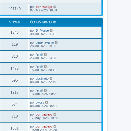
por
contrabajo
407140
07 Oct 2025, 18:31
VISTAS
ÚLTIMO MENSAJE
por
Sr Morse
1346
30 Jul 2026, 11:31
por
pepenavarro
119
28 Jul 2026, 19:06
por
fervili
810
23 Jul 2026, 13:58
por
fervili
1478
15 Jul 2026, 20:11
por
obstinato
595
08 Jul 2026, 22:49
por
fervili
1217
13 Jun 2026, 08:25
por
dwtzs
574
08 Jun 2026, 15:11
por
contrabajo
710
17 May 2026, 19:55
por
contrabajo
1001
10 Abr 2026, 08:20