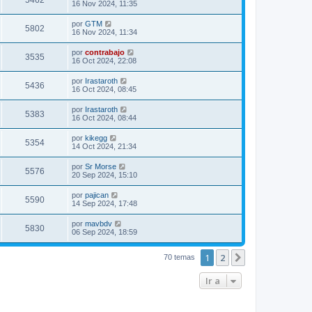
5462
16 Nov 2024, 11:35
por
GTM
5802
16 Nov 2024, 11:34
por
contrabajo
3535
16 Oct 2024, 22:08
por
Irastaroth
5436
16 Oct 2024, 08:45
por
Irastaroth
5383
16 Oct 2024, 08:44
por
kikegg
5354
14 Oct 2024, 21:34
por
Sr Morse
5576
20 Sep 2024, 15:10
por
pajican
5590
14 Sep 2024, 17:48
por
mavbdv
5830
06 Sep 2024, 18:59
1
2
Siguiente
70 temas
Ir a