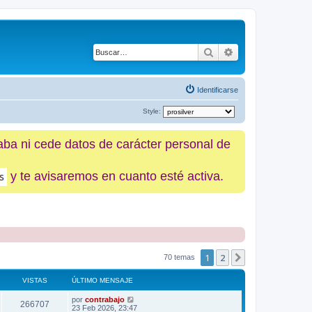
Buscar
Búsqueda avanz
Identificarse
Style:
caba ni cede datos de carácter personal de
y te avisaremos en cuanto esté activa.
1
2
Siguiente
70 temas
VISTAS
ÚLTIMO MENSAJE
por
contrabajo
266707
23 Feb 2026, 23:47