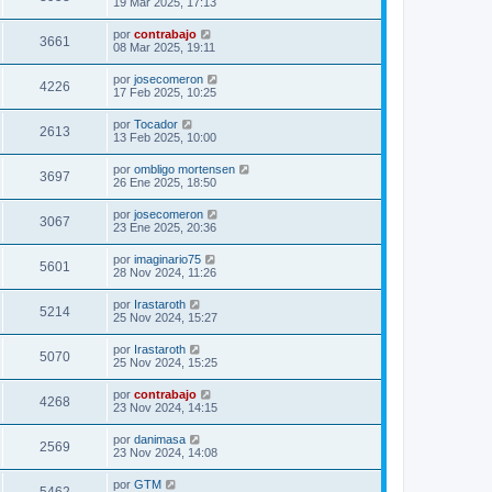
19 Mar 2025, 17:13
por
contrabajo
3661
08 Mar 2025, 19:11
por
josecomeron
4226
17 Feb 2025, 10:25
por
Tocador
2613
13 Feb 2025, 10:00
por
ombligo mortensen
3697
26 Ene 2025, 18:50
por
josecomeron
3067
23 Ene 2025, 20:36
por
imaginario75
5601
28 Nov 2024, 11:26
por
Irastaroth
5214
25 Nov 2024, 15:27
por
Irastaroth
5070
25 Nov 2024, 15:25
por
contrabajo
4268
23 Nov 2024, 14:15
por
danimasa
2569
23 Nov 2024, 14:08
por
GTM