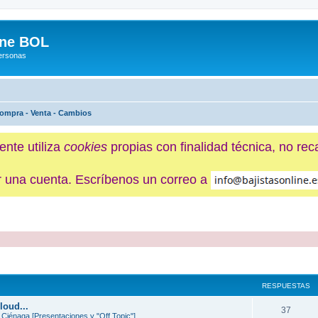
ine BOL
Personas
ompra - Venta - Cambios
ente utiliza
cookies
propias con finalidad técnica, no re
ner una cuenta. Escríbenos un correo a
queda avanzada
RESPUESTAS
loud...
37
 Ciénaga [Presentaciones y "Off Topic"]