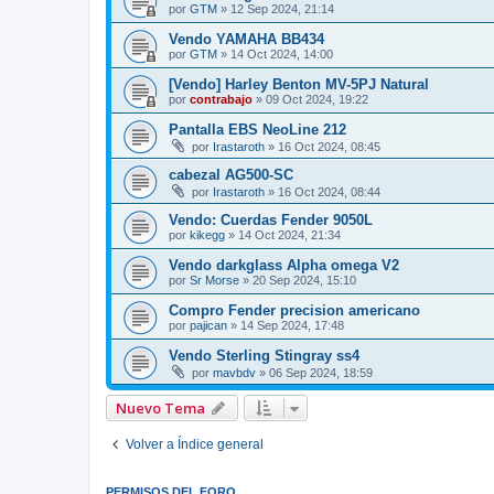
por
GTM
»
12 Sep 2024, 21:14
Vendo YAMAHA BB434
por
GTM
»
14 Oct 2024, 14:00
[Vendo] Harley Benton MV-5PJ Natural
por
contrabajo
»
09 Oct 2024, 19:22
Pantalla EBS NeoLine 212
por
Irastaroth
»
16 Oct 2024, 08:45
cabezal AG500-SC
por
Irastaroth
»
16 Oct 2024, 08:44
Vendo: Cuerdas Fender 9050L
por
kikegg
»
14 Oct 2024, 21:34
Vendo darkglass Alpha omega V2
por
Sr Morse
»
20 Sep 2024, 15:10
Compro Fender precision americano
por
pajican
»
14 Sep 2024, 17:48
Vendo Sterling Stingray ss4
por
mavbdv
»
06 Sep 2024, 18:59
Nuevo Tema
Volver a Índice general
PERMISOS DEL FORO