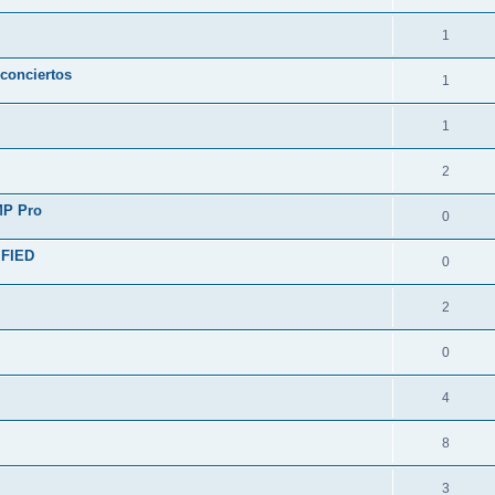
1
 conciertos
1
1
2
MP Pro
0
FIED
0
2
0
4
8
3