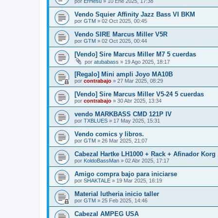
por
ErHesu
»
10 Ene 2025, 17:38
Vendo Squier Affinity Jazz Bass VI BKM
por
GTM
»
02 Oct 2025, 00:45
Vendo SIRE Marcus Miller V5R
por
GTM
»
02 Oct 2025, 00:44
[Vendo] Sire Marcus Miller M7 5 cuerdas
por
atubabass
»
19 Ago 2025, 18:17
[Regalo] Mini ampli Joyo MA10B
por
contrabajo
»
27 Mar 2025, 08:29
[Vendo] Sire Marcus Miller V5-24 5 cuerdas
por
contrabajo
»
30 Abr 2025, 13:34
vendo MARKBASS CMD 121P IV
por
TXBLUES
»
17 May 2025, 15:31
Vendo comics y libros.
por
GTM
»
26 Mar 2025, 21:07
Cabezal Hartke LH1000 + Rack + Afinador Korg
por
KoldoBassMan
»
02 Abr 2025, 17:17
Amigo compra bajo para iniciarse
por
SHAKTALE
»
19 Mar 2025, 16:19
Material lutheria inicio taller
por
GTM
»
25 Feb 2025, 14:46
Cabezal AMPEG USA