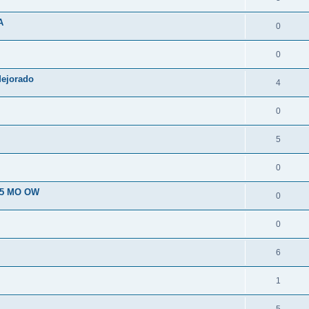
A
0
0
Mejorado
4
0
5
0
t 5 MO OW
0
0
6
1