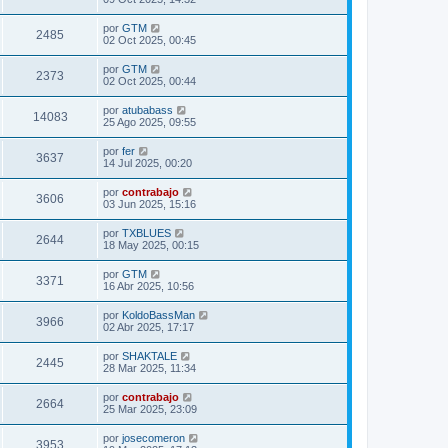
por
GTM
2485
02 Oct 2025, 00:45
por
GTM
2373
02 Oct 2025, 00:44
por
atubabass
14083
25 Ago 2025, 09:55
por
fer
3637
14 Jul 2025, 00:20
por
contrabajo
3606
03 Jun 2025, 15:16
por
TXBLUES
2644
18 May 2025, 00:15
por
GTM
3371
16 Abr 2025, 10:56
por
KoldoBassMan
3966
02 Abr 2025, 17:17
por
SHAKTALE
2445
28 Mar 2025, 11:34
por
contrabajo
2664
25 Mar 2025, 23:09
por
josecomeron
3953