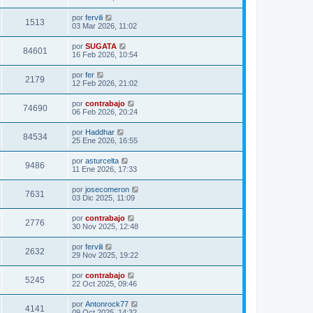
por
fervili
1513
03 Mar 2026, 11:02
por
SUGATA
84601
16 Feb 2026, 10:54
por
fer
2179
12 Feb 2026, 21:02
por
contrabajo
74690
06 Feb 2026, 20:24
por
Haddhar
84534
25 Ene 2026, 16:55
por
asturcelta
9486
11 Ene 2026, 17:33
por
josecomeron
7631
03 Dic 2025, 11:09
por
contrabajo
2776
30 Nov 2025, 12:48
por
fervili
2632
29 Nov 2025, 19:22
por
contrabajo
5245
22 Oct 2025, 09:46
por
Antonrock77
4141
09 Oct 2025, 14:32