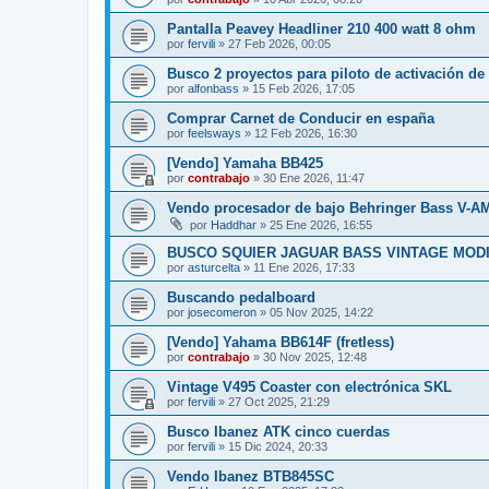
Pantalla Peavey Headliner 210 400 watt 8 ohm
por
fervili
»
27 Feb 2026, 00:05
Busco 2 proyectos para piloto de activación de
por
alfonbass
»
15 Feb 2026, 17:05
Comprar Carnet de Conducir en españa
por
feelsways
»
12 Feb 2026, 16:30
[Vendo] Yamaha BB425
por
contrabajo
»
30 Ene 2026, 11:47
Vendo procesador de bajo Behringer Bass V-A
por
Haddhar
»
25 Ene 2026, 16:55
BUSCO SQUIER JAGUAR BASS VINTAGE MODI
por
asturcelta
»
11 Ene 2026, 17:33
Buscando pedalboard
por
josecomeron
»
05 Nov 2025, 14:22
[Vendo] Yahama BB614F (fretless)
por
contrabajo
»
30 Nov 2025, 12:48
Vintage V495 Coaster con electrónica SKL
por
fervili
»
27 Oct 2025, 21:29
Busco Ibanez ATK cinco cuerdas
por
fervili
»
15 Dic 2024, 20:33
Vendo Ibanez BTB845SC