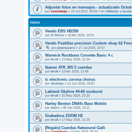
Adjuntar fotos en mensajes - actualizado Octub
por
contrabajo
»
19 Jul 2022, 09:09
» en
Utilidades y Ayud
TEMAS
Vendo EBS HD350
por
Sr Morse
»
19 Abr 2026, 16:51
Vendo Pastillas precision Custom shop 62 Fen
por
pepenavarro
»
27 Jul 2026, 23:57
Warwick Rockbass Corvette Basic 4 c
por
fervili
»
23 May 2026, 21:34
Ibanez ATK 305 5 cuerdas
por
fervili
»
18 Abr 2026, 13:49
tc electronic corona chorus
por
obstinato
»
12 Jun 2026, 18:52
Lakland Skyline 44-60 sunburst
por
fervili
»
25 May 2026, 20:20
Harley Benton DNAfx Bass Mobile
por
dwtzs
»
08 Jun 2026, 15:11
Grabadora ZOOM H2
por
fervili
»
17 May 2026, 12:25
[Regalo] Cuerdas flatwound Galli
por
contrabajo
»
10 Abr 2026, 08:20