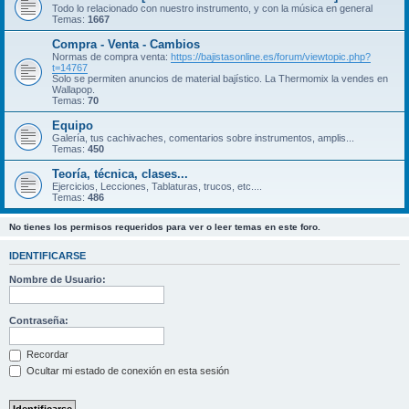
Todo lo relacionado con nuestro instrumento, y con la música en general
Temas:
1667
Compra - Venta - Cambios
Normas de compra venta:
https://bajistasonline.es/forum/viewtopic.php?
t=14767
Solo se permiten anuncios de material bajístico. La Thermomix la vendes en
Wallapop.
Temas:
70
Equipo
Galería, tus cachivaches, comentarios sobre instrumentos, amplis...
Temas:
450
Teoría, técnica, clases...
Ejercicios, Lecciones, Tablaturas, trucos, etc....
Temas:
486
No tienes los permisos requeridos para ver o leer temas en este foro.
IDENTIFICARSE
Nombre de Usuario:
Contraseña:
Recordar
Ocultar mi estado de conexión en esta sesión