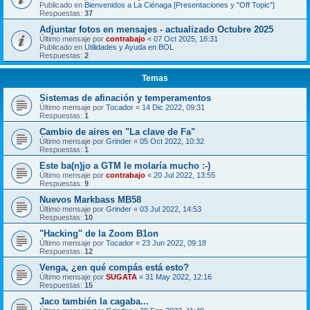
Publicado en
Bienvenidos a La Ciénaga [Presentaciones y "Off Topic"]
Respuestas:
37
Adjuntar fotos en mensajes - actualizado Octubre 2025
Último mensaje por
contrabajo
«
07 Oct 2025, 18:31
Publicado en
Utilidades y Ayuda en BOL
Respuestas:
2
Temas
Sistemas de afinación y temperamentos
Último mensaje por
Tocador
«
14 Dic 2022, 09:31
Respuestas:
1
Cambio de aires en "La clave de Fa"
Último mensaje por
Grinder
«
05 Oct 2022, 10:32
Respuestas:
1
Este ba(n)jo a GTM le molaría mucho :-)
Último mensaje por
contrabajo
«
20 Jul 2022, 13:55
Respuestas:
9
Nuevos Markbass MB58
Último mensaje por
Grinder
«
03 Jul 2022, 14:53
Respuestas:
10
"Hacking" de la Zoom B1on
Último mensaje por
Tocador
«
23 Jun 2022, 09:18
Respuestas:
12
Venga, ¿en qué compás está esto?
Último mensaje por
SUGATA
«
31 May 2022, 12:16
Respuestas:
15
Jaco también la cagaba...