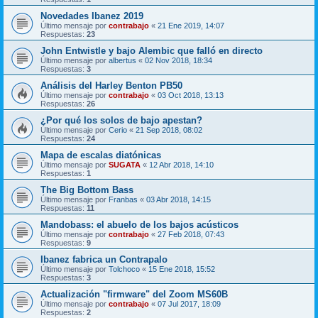
Novedades Ibanez 2019
Último mensaje por
contrabajo
«
21 Ene 2019, 14:07
Respuestas:
23
John Entwistle y bajo Alembic que falló en directo
Último mensaje por
albertus
«
02 Nov 2018, 18:34
Respuestas:
3
Análisis del Harley Benton PB50
Último mensaje por
contrabajo
«
03 Oct 2018, 13:13
Respuestas:
26
¿Por qué los solos de bajo apestan?
Último mensaje por
Cerio
«
21 Sep 2018, 08:02
Respuestas:
24
Mapa de escalas diatónicas
Último mensaje por
SUGATA
«
12 Abr 2018, 14:10
Respuestas:
1
The Big Bottom Bass
Último mensaje por
Franbas
«
03 Abr 2018, 14:15
Respuestas:
11
Mandobass: el abuelo de los bajos acústicos
Último mensaje por
contrabajo
«
27 Feb 2018, 07:43
Respuestas:
9
Ibanez fabrica un Contrapalo
Último mensaje por
Tolchoco
«
15 Ene 2018, 15:52
Respuestas:
3
Actualización "firmware" del Zoom MS60B
Último mensaje por
contrabajo
«
07 Jul 2017, 18:09
Respuestas:
2