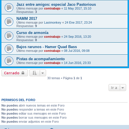
Jazz entre amigos: especial Jaco Pastorious
Último mensaje por
contrabajo
«
11 May 2017, 15:10
Respuestas:
3
NAMM 2017
Último mensaje por
Lastmonkey
«
24 Ene 2017, 23:24
Respuestas:
9
Curso de armonía
Último mensaje por
contrabajo
«
24 Sep 2016, 13:20
Respuestas:
8
Bajos rarunos - Hamer Quad Bass
Último mensaje por
contrabajo
«
08 Jul 2016, 09:08
Pistas de acompañamiento
Último mensaje por
contrabajo
«
14 Jun 2016, 23:33
Cerrado
30 temas • Página
1
de
1
Ir a
PERMISOS DEL FORO
No puedes
abrir nuevos temas en este Foro
No puedes
responder a temas en este Foro
No puedes
editar sus mensajes en este Foro
No puedes
borrar sus mensajes en este Foro
No puedes
enviar adjuntos en este Foro