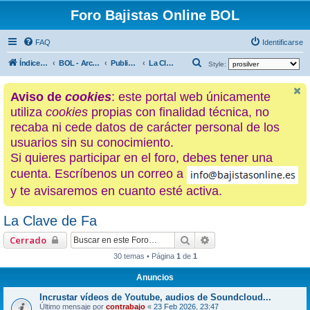
Foro Bajistas Online BOL
FAQ
Identificarse
B
Índice general
BOL - Archivo histórico
Publicaciones digitales: Blogs & Webs
La Clave de Fa
Style:
u
Aviso de
cookies
: este portal web únicamente
s
utiliza
cookies
propias con finalidad técnica, no
c
recaba ni cede datos de carácter personal de los
a
usuarios sin su conocimiento.
r
Si quieres participar en el foro, debes tener una
cuenta. Escríbenos un correo a
y te avisaremos en cuanto esté activa.
La Clave de Fa
Buscar
Búsqueda avanzada
Cerrado
30 temas • Página
1
de
1
Anuncios
Incrustar vídeos de Youtube, audios de Soundcloud...
Último mensaje por
contrabajo
«
23 Feb 2026, 23:47