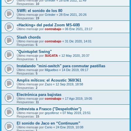
Último mensaje por
Grinder
«
28 Ene 2022, 11:49
Respuestas:
10
SWR: el sonido de los 80
Último mensaje por
Grinder
«
28 Ene 2021, 20:26
Respuestas:
19
«Hacking» del pedal Zoom MS-60B
Último mensaje por
contrabajo
«
06 Ene 2021, 23:17
Slash chords
Último mensaje por
contrabajo
«
31 Dic 2020, 14:01
Respuestas:
5
"Quintuplet Swing"
Último mensaje por
SUGATA
«
12 May 2020, 20:37
Respuestas:
1
Instalando "mini-switch" para conmutar pastillas
Último mensaje por
Migueltxo
«
14 Dic 2019, 09:17
Respuestas:
5
Amplis míticos: el Acoustic 360/361
Último mensaje por
Zazo
«
12 Sep 2019, 18:58
Respuestas:
2
Electrónica para bajistas
Último mensaje por
contrabajo
«
17 Ago 2019, 19:05
Respuestas:
11
Entrevista a Frasco ("Despelothier")
Último mensaje por
goyoferoz
«
07 May 2019, 23:51
Respuestas:
15
El sonido de Jaco en “Continuum”
Último mensaje por
Cerio
«
24 Ene 2019, 10:08
Respuestas:
1