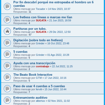
Por fin descubrí porqué me estropeaba el hombro un 6
cuerdas
Último mensaje por
Tocador
«
14 Nov 2023, 10:37
Respuestas:
11
Los fretless con líneas o marcas me lían
Último mensaje por
SUGATA
«
21 Jun 2023, 18:59
Respuestas:
4
Partituras por un tubo.
Último mensaje por
SUGATA
«
29 Dic 2022, 12:50
Respuestas:
47
Digitación (sobre todo en fretless)
Último mensaje por
Grinder
«
16 Oct 2022, 23:48
Respuestas:
4
5 cuerdas
Último mensaje por
Grinder
«
01 Ago 2022, 10:28
Respuestas:
5
Ayuda con una transcripción
Último mensaje por
contrabajo
«
22 Jul 2022, 11:25
Respuestas:
2
The Beato Book Interactive
Último mensaje por
GTM
«
17 Jun 2022, 10:16
Respuestas:
5
Paso de usar 4 cuerdas a 5 cuerdas
Último mensaje por
fervili
«
15 Jun 2022, 10:44
Respuestas:
7
Entrenamiento auditivo
Último mensaje por
albertus
«
02 Nov 2021, 11:02
Respuestas:
2