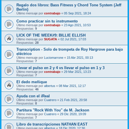
Regalo dos libros: Bass Fitness y Chord Tone System (Jeff
Berlin)
Último mensaje por
contrabajo
«
05 Sep 2021, 18:24
Como practicar sin tu instrumento
Último mensaje por
contrabajo
«
23 Ago 2021, 10:53
Respuestas:
9
LICK OF THE WEEK#9: BILLIE ELLISH
Último mensaje por
SUGATA
«
02 Jul 2021, 17:03
Respuestas:
28
Transcription - Solo de trompeta de Roy Hargrove para bajo
eléctrico
Último mensaje por
Luciomarrone
«
15 Abr 2021, 00:13
Respuestas:
7
Llevar el pulso en 2 y 4 vs llevar el pulso en 1 y 3
Último mensaje por
contrabajo
«
29 Mar 2021, 13:23
Respuestas:
7
El dedo meñique
Último mensaje por
albertus
«
08 Mar 2021, 12:17
Respuestas:
46
Ayuda con el iReal
Último mensaje por
Cuatrero
«
21 Feb 2021, 20:58
Respuestas:
8
Partitura "Rock With You" de M. Jackson
Último mensaje por
Cuatrero
«
29 Dic 2020, 19:09
Respuestas:
7
Libro de transcripciones NATHAN EAST
Último mensaje por
albertus
«
18 Dic 2020, 12:30