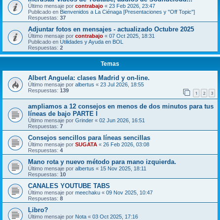
Último mensaje por
contrabajo
«
23 Feb 2026, 23:47
Publicado en
Bienvenidos a La Ciénaga [Presentaciones y "Off Topic"]
Respuestas:
37
Adjuntar fotos en mensajes - actualizado Octubre 2025
Último mensaje por
contrabajo
«
07 Oct 2025, 18:31
Publicado en
Utilidades y Ayuda en BOL
Respuestas:
2
Temas
Albert Anguela: clases Madrid y on-line.
Último mensaje por
albertus
«
23 Jul 2026, 18:55
Respuestas:
139
1
2
3
ampliamos a 12 consejos en menos de dos minutos para tus
líneas de bajo PARTE I
Último mensaje por
Grinder
«
02 Jun 2026, 16:51
Respuestas:
7
Consejos sencillos para líneas sencillas
Último mensaje por
SUGATA
«
26 Feb 2026, 03:08
Respuestas:
4
Mano rota y nuevo método para mano izquierda.
Último mensaje por
albertus
«
15 Nov 2025, 18:11
Respuestas:
10
CANALES YOUTUBE TABS
Último mensaje por
meechaku
«
09 Nov 2025, 10:47
Respuestas:
8
Libro?
Último mensaje por
Nota
«
03 Oct 2025, 17:16