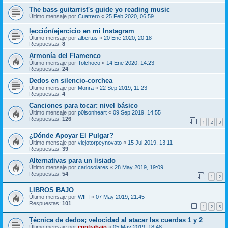
The bass guitarrist's guide yo reading music
Último mensaje por
Cuatrero
«
25 Feb 2020, 06:59
lección/ejercicio en mi Instagram
Último mensaje por
albertus
«
20 Ene 2020, 20:18
Respuestas:
8
Armonía del Flamenco
Último mensaje por
Tolchoco
«
14 Ene 2020, 14:23
Respuestas:
24
Dedos en silencio-corchea
Último mensaje por
Monra
«
22 Sep 2019, 11:23
Respuestas:
4
Canciones para tocar: nivel básico
Último mensaje por
p0isonheart
«
09 Sep 2019, 14:55
Respuestas:
126
1
2
3
¿Dónde Apoyar El Pulgar?
Último mensaje por
viejotorpeynovato
«
15 Jul 2019, 13:11
Respuestas:
39
Alternativas para un lisiado
Último mensaje por
carlosolares
«
28 May 2019, 19:09
Respuestas:
54
1
2
LIBROS BAJO
Último mensaje por
WIFI
«
07 May 2019, 21:45
Respuestas:
101
1
2
3
Técnica de dedos; velocidad al atacar las cuerdas 1 y 2
Último mensaje por
contrabajo
«
05 May 2019, 18:48