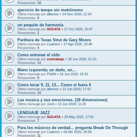
Respuestas:
19
ejercicio de tempo sin metrónomo
Último mensaje por
albertus
«
24 Nov 2020, 12:34
Respuestas:
6
un poquito de harmonía
Último mensaje por
SUGATA
«
27 Oct 2020, 15:07
Respuestas:
2
Partitura de Texas Strut de Gary Moore
Último mensaje por
Cuatrero
«
17 Ago 2020, 10:48
Respuestas:
4
Como entrenar el oído
Último mensaje por
contrabajo
«
28 Jun 2020, 21:10
Respuestas:
12
Mano izquierda; un dedo, un...
Último mensaje por
P1KW
«
16 Jun 2020, 15:31
Respuestas:
9
Como tocar 9, 11, 13... Como si fuera 4
Último mensaje por
albertus
«
13 Jun 2020, 17:42
Respuestas:
10
Las musica y sus emociones. (18 dimensiones)
Último mensaje por
Josh
«
13 Jun 2020, 11:20
LENGUAJE JAZZ
Último mensaje por
SUGATA
«
29 May 2020, 17:02
Respuestas:
7
Para los músicos de verdad... pregunta Break On Through
Último mensaje por
Cuatrero
«
04 Abr 2020, 18:58
Respuestas:
11