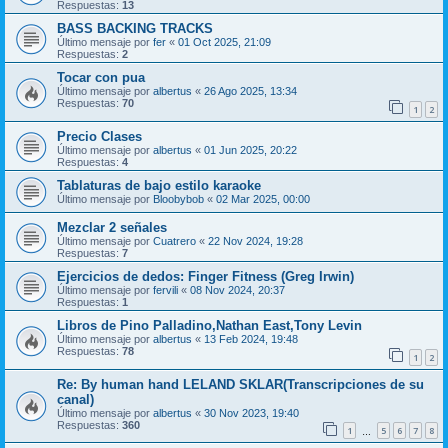
Respuestas:
13
BASS BACKING TRACKS
Último mensaje por
fer
«
01 Oct 2025, 21:09
Respuestas:
2
Tocar con pua
Último mensaje por
albertus
«
26 Ago 2025, 13:34
Respuestas:
70
1
2
Precio Clases
Último mensaje por
albertus
«
01 Jun 2025, 20:22
Respuestas:
4
Tablaturas de bajo estilo karaoke
Último mensaje por
Bloobybob
«
02 Mar 2025, 00:00
Mezclar 2 señales
Último mensaje por
Cuatrero
«
22 Nov 2024, 19:28
Respuestas:
7
Ejercicios de dedos: Finger Fitness (Greg Irwin)
Último mensaje por
fervili
«
08 Nov 2024, 20:37
Respuestas:
1
Libros de Pino Palladino,Nathan East,Tony Levin
Último mensaje por
albertus
«
13 Feb 2024, 19:48
Respuestas:
78
1
2
Re: By human hand LELAND SKLAR(Transcripciones de su
canal)
Último mensaje por
albertus
«
30 Nov 2023, 19:40
Respuestas:
360
1
5
6
7
8
…