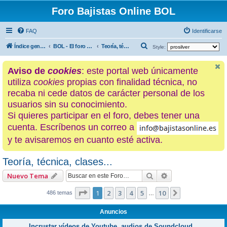
Foro Bajistas Online BOL
FAQ
Identificarse
B
Índice general
BOL - El foro de los hijos de La Ciénaga
Teoría, técnica, clases...
Style:
u
Aviso de
cookies
: este portal web únicamente
s
utiliza
cookies
propias con finalidad técnica, no
c
recaba ni cede datos de carácter personal de los
a
usuarios sin su conocimiento.
r
Si quieres participar en el foro, debes tener una
cuenta. Escríbenos un correo a
y te avisaremos en cuanto esté activa.
Teoría, técnica, clases...
Buscar
Búsqueda avanza
Nuevo Tema
Página
1
de
10
1
2
3
4
5
10
Siguiente
486 temas
…
Anuncios
Incrustar vídeos de Youtube, audios de Soundcloud...