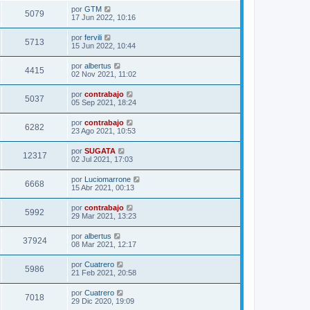
por
GTM
5079
17 Jun 2022, 10:16
por
fervili
5713
15 Jun 2022, 10:44
por
albertus
4415
02 Nov 2021, 11:02
por
contrabajo
5037
05 Sep 2021, 18:24
por
contrabajo
6282
23 Ago 2021, 10:53
por
SUGATA
12317
02 Jul 2021, 17:03
por
Luciomarrone
6668
15 Abr 2021, 00:13
por
contrabajo
5992
29 Mar 2021, 13:23
por
albertus
37924
08 Mar 2021, 12:17
por
Cuatrero
5986
21 Feb 2021, 20:58
por
Cuatrero
7018
29 Dic 2020, 19:09