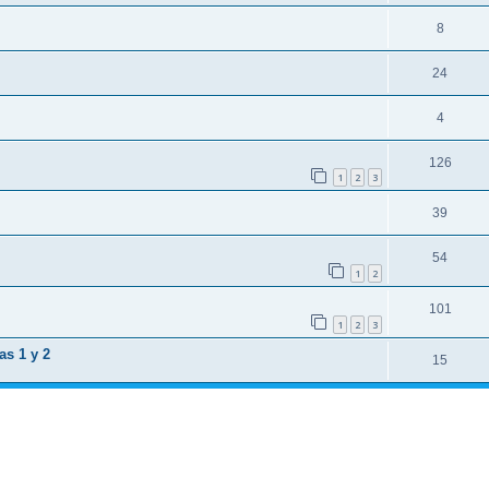
8
24
4
126
1
2
3
39
54
1
2
101
1
2
3
as 1 y 2
15