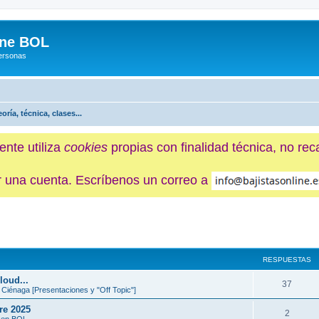
ine BOL
Personas
eoría, técnica, clases...
ente utiliza
cookies
propias con finalidad técnica, no re
ner una cuenta. Escríbenos un correo a
queda avanzada
RESPUESTAS
loud...
37
 Ciénaga [Presentaciones y "Off Topic"]
re 2025
2