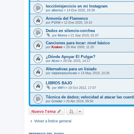
lección/ejercicio en mi Instagram
por
albertus
»
14 Ene 2020, 19:39
Armonía del Flamenco
por
P1KW
»
12 Ene 2020, 19:10
Dedos en silencio-corchea
por
Monra
»
21 Sep 2019, 01:07
Canciones para tocar: nivel básico
por
Kraken
»
26 Mar 2009, 11:20
¿Dónde Apoyar El Pulgar?
por
Alceo
»
28 Dic 2015, 14:17
Alternativas para un lisiado
por
viejotorpeynovato
»
14 May 2019, 10:26
LIBROS BAJO
por
WIFI
»
19 Oct 2012, 17:07
Técnica de dedos; velocidad al atacar las cuerd
por
Grinder
»
25 Abr 2019, 09:50
Nuevo Tema
Volver a Índice general
PERMISOS DEL FORO