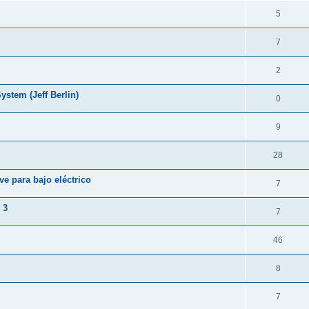
5
7
2
ystem (Jeff Berlin)
0
9
28
ve para bajo eléctrico
7
 3
7
46
8
7