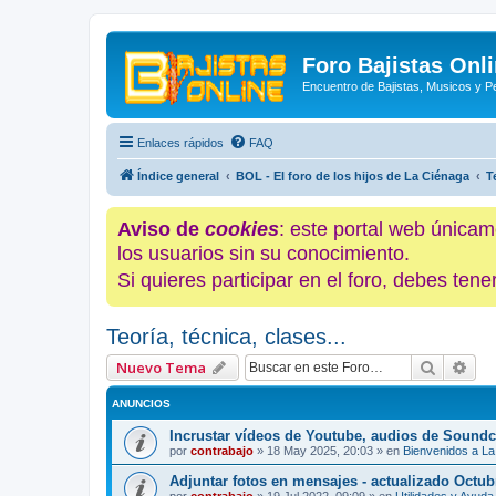
Foro Bajistas Onl
Encuentro de Bajistas, Musicos y 
Enlaces rápidos
FAQ
Índice general
BOL - El foro de los hijos de La Ciénaga
T
Aviso de
cookies
: este portal web únicam
los usuarios sin su conocimiento.
Si quieres participar en el foro, debes te
Teoría, técnica, clases...
Buscar
Bús
Nuevo Tema
ANUNCIOS
Incrustar vídeos de Youtube, audios de Soundc
por
contrabajo
»
18 May 2025, 20:03
» en
Bienvenidos a La
Adjuntar fotos en mensajes - actualizado Octub