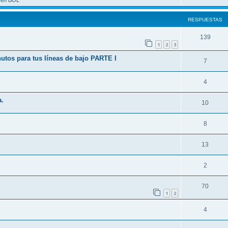
a en BOL
RESPUESTAS
139
1
2
3
tos para tus líneas de bajo PARTE I
7
4
a.
10
8
13
2
70
1
2
4