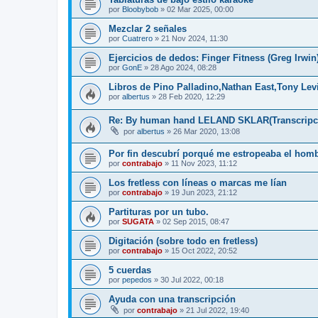
por
Bloobybob
»
02 Mar 2025, 00:00
Mezclar 2 señales
por
Cuatrero
»
21 Nov 2024, 11:30
Ejercicios de dedos: Finger Fitness (Greg Irwin
por
GonE
»
28 Ago 2024, 08:28
Libros de Pino Palladino,Nathan East,Tony Lev
por
albertus
»
28 Feb 2020, 12:29
Re: By human hand LELAND SKLAR(Transcripci
por
albertus
»
26 Mar 2020, 13:08
Por fin descubrí porqué me estropeaba el hom
por
contrabajo
»
11 Nov 2023, 11:12
Los fretless con líneas o marcas me lían
por
contrabajo
»
19 Jun 2023, 21:12
Partituras por un tubo.
por
SUGATA
»
02 Sep 2015, 08:47
Digitación (sobre todo en fretless)
por
contrabajo
»
15 Oct 2022, 20:52
5 cuerdas
por
pepedos
»
30 Jul 2022, 00:18
Ayuda con una transcripción
por
contrabajo
»
21 Jul 2022, 19:40