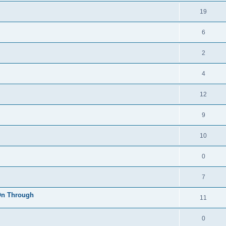
19
6
2
4
12
9
10
0
7
 On Through
11
0