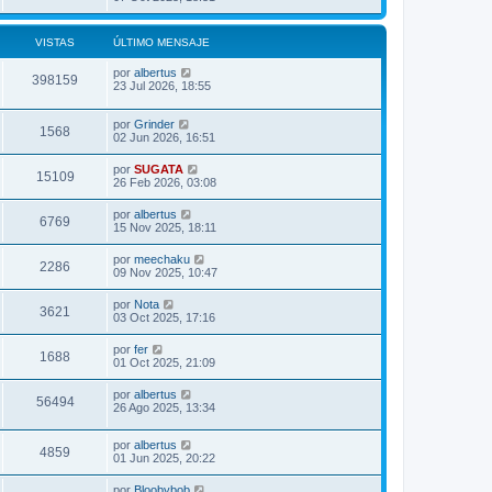
VISTAS
ÚLTIMO MENSAJE
por
albertus
398159
23 Jul 2026, 18:55
por
Grinder
1568
02 Jun 2026, 16:51
por
SUGATA
15109
26 Feb 2026, 03:08
por
albertus
6769
15 Nov 2025, 18:11
por
meechaku
2286
09 Nov 2025, 10:47
por
Nota
3621
03 Oct 2025, 17:16
por
fer
1688
01 Oct 2025, 21:09
por
albertus
56494
26 Ago 2025, 13:34
por
albertus
4859
01 Jun 2025, 20:22
por
Bloobybob