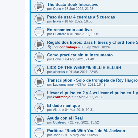
The Beato Book Interactive
por
Cerio
»
16 Jun 2022, 21:25
Paso de usar 4 cuerdas a 5 cuerdas
por
fervili
»
18 Abr 2022, 18:56
Entrenamiento auditivo
por
Cuatrero
»
01 Nov 2021, 19:19
Regalo dos libros: Bass Fitness y Chord Tone S
por
contrabajo
»
05 Sep 2021, 18:24
Como practicar sin tu instrumento
por
luchie
»
04 Ago 2021, 21:40
LICK OF THE WEEK#9: BILLIE ELLISH
por
albertus
»
01 Mar 2021, 22:05
Transcription - Solo de trompeta de Roy Hargro
por
Luciomarrone
»
03 Abr 2021, 18:49
Llevar el pulso en 2 y 4 vs llevar el pulso en 1 y
por
contrabajo
»
27 Mar 2021, 21:36
El dedo meñique
por
Alceo
»
04 Mar 2019, 10:31
Ayuda con el iReal
por
Cuatrero
»
21 Feb 2021, 13:52
Partitura "Rock With You" de M. Jackson
por
Joan B.
»
15 May 2020, 00:58