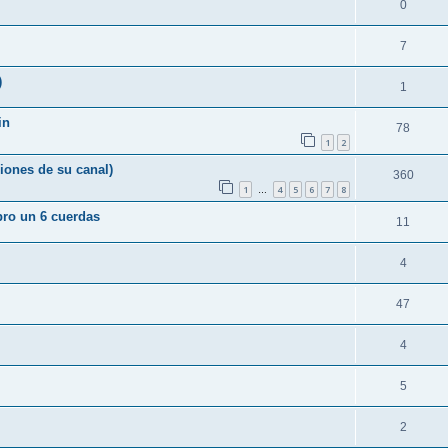
0
7
)
1
in
78
1
2
ones de su canal)
360
1
4
5
6
7
8
…
bro un 6 cuerdas
11
4
47
4
5
2