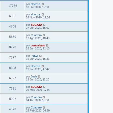
por
albertus
17766
18 Dic 2020, 12:30
por
albertus
6331
24 Nov 2020, 12:34
por
SUGATA
4708
27 Oct 2020, 15:07
por
Cuatrero
5659
17 Ago 2020, 10:48
por
contrabajo
8773
28 Jun 2020, 21:10
por
P1KW
7677
16 Jun 2020, 15:31
por
albertus
8395
13 Jun 2020, 17:42
por
Josh
6327
13 Jun 2020, 11:20
por
SUGATA
7681
29 May 2020, 17:02
por
Cuatrero
8997
04 Abr 2020, 18:58
por
Cuatrero
4573
25 Feb 2020, 06:59