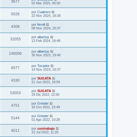
3677
02 Mar 2025, 00:00
por
Cuatrero
5026
22 Nov 2024, 19:28
por
fervili
4308
08 Nov 2024, 20:37
por
albertus
32055
13 Feb 2024, 19:48
por
albertus
146006
30 Nov 2023, 19:40
por
Tocador
6577
14 Nov 2023, 10:37
por
SUGATA
4330
21 Jun 2023, 18:59
por
SUGATA
53053
29 Dic 2022, 12:50
por
Grinder
4751
16 Oct 2022, 23:48
por
Grinder
5144
01 Ago 2022, 10:28
por
contrabajo
4011
22 Jul 2022, 11:25