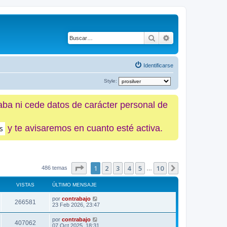
Buscar
Búsqueda avanz
Identificarse
Style:
caba ni cede datos de carácter personal de
y te avisaremos en cuanto esté activa.
Página
1
de
10
1
2
3
4
5
10
Siguiente
486 temas
…
VISTAS
ÚLTIMO MENSAJE
por
contrabajo
266581
23 Feb 2026, 23:47
por
contrabajo
407062
07 Oct 2025, 18:31