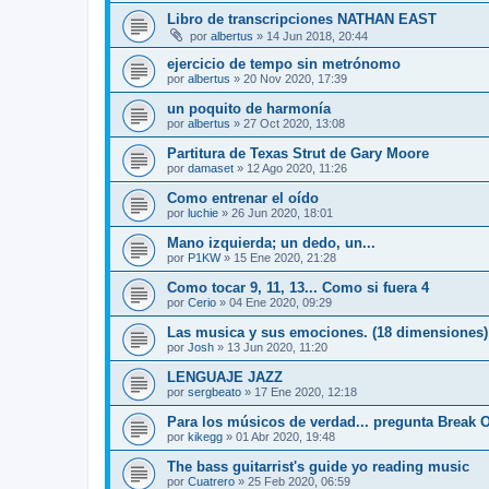
Libro de transcripciones NATHAN EAST
por
albertus
»
14 Jun 2018, 20:44
ejercicio de tempo sin metrónomo
por
albertus
»
20 Nov 2020, 17:39
un poquito de harmonía
por
albertus
»
27 Oct 2020, 13:08
Partitura de Texas Strut de Gary Moore
por
damaset
»
12 Ago 2020, 11:26
Como entrenar el oído
por
luchie
»
26 Jun 2020, 18:01
Mano izquierda; un dedo, un...
por
P1KW
»
15 Ene 2020, 21:28
Como tocar 9, 11, 13... Como si fuera 4
por
Cerio
»
04 Ene 2020, 09:29
Las musica y sus emociones. (18 dimensiones)
por
Josh
»
13 Jun 2020, 11:20
LENGUAJE JAZZ
por
sergbeato
»
17 Ene 2020, 12:18
Para los músicos de verdad... pregunta Break
por
kikegg
»
01 Abr 2020, 19:48
The bass guitarrist's guide yo reading music
por
Cuatrero
»
25 Feb 2020, 06:59