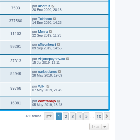
por
albertus
7503
20 Ene 2020, 20:18
por
Tolchoco
377560
14 Ene 2020, 14:23
por
Monra
11103
22 Sep 2019, 11:23
por
p0isonheart
99291
09 Sep 2019, 14:55
por
viejotorpeynovato
37313
15 Jul 2019, 13:11
por
carlosolares
54949
28 May 2019, 19:09
por
WIFI
99768
07 May 2019, 21:45
por
contrabajo
16081
05 May 2019, 18:48
Página
1
de
10
1
2
3
4
5
10
Siguiente
486 temas
…
Ir a