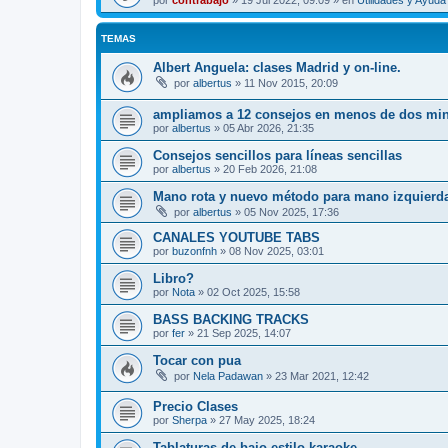
por
contrabajo
»
19 Jul 2022, 09:09
» en
Utilidades y Ayud
TEMAS
Albert Anguela: clases Madrid y on-line.
por
albertus
»
11 Nov 2015, 20:09
ampliamos a 12 consejos en menos de dos minu
por
albertus
»
05 Abr 2026, 21:35
Consejos sencillos para líneas sencillas
por
albertus
»
20 Feb 2026, 21:08
Mano rota y nuevo método para mano izquierd
por
albertus
»
05 Nov 2025, 17:36
CANALES YOUTUBE TABS
por
buzonfnh
»
08 Nov 2025, 03:01
Libro?
por
Nota
»
02 Oct 2025, 15:58
BASS BACKING TRACKS
por
fer
»
21 Sep 2025, 14:07
Tocar con pua
por
Nela Padawan
»
23 Mar 2021, 12:42
Precio Clases
por
Sherpa
»
27 May 2025, 18:24
Tablaturas de bajo estilo karaoke