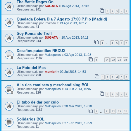
The Battle Rages On
Último mensaje por
SUGATA
«
15 Ago 2013, 00:49
Respuestas:
241
1
2
3
4
5
Quedada Bolera Dia 7 Agosto 17:00 P.Pio [Madrid]
Último mensaje por
Invitado
«
13 Ago 2013, 18:12
Respuestas:
41
Soy Komando Troll
Último mensaje por
SUGATA
«
10 Ago 2013, 14:11
Respuestas:
314
1
4
5
6
7
…
Desafíos-putadillas REDUX
Último mensaje por
Malospelos
«
03 Ago 2013, 11:23
Respuestas:
1187
1
21
22
23
24
…
La Foto del Mes
Último mensaje por
membri
«
02 Jul 2013, 14:53
Respuestas:
258
1
2
3
4
5
6
A la rica camiseta y merchandising BOL
Último mensaje por
Malospelos
«
14 Jun 2013, 10:07
Respuestas:
226
1
2
3
4
5
El tubo de dar por culo
Último mensaje por
Malospelos
«
28 Mar 2013, 19:18
Respuestas:
1187
1
21
22
23
24
…
Solidarios BOL
Último mensaje por
Malospelos
«
27 Feb 2013, 19:59
Respuestas:
11