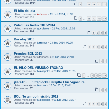
Respuestas:
1054
1
19
20
21
22
…
El hilo del día
Último mensaje por
infierno
«
26 Feb 2014, 15:33
Respuestas:
916
1
16
17
18
19
…
Putadillas Redux 2013-2014
Último mensaje por
goyoferoz
«
21 Feb 2014, 16:02
Respuestas:
192
1
2
3
4
Bassday 2013
Último mensaje por
jarrumet
«
03 Ene 2014, 09:25
Respuestas:
246
1
2
3
4
5
Premios BOL 2013
Último mensaje por
alfonbass
«
31 Dic 2013, 20:10
Respuestas:
95
1
2
EL HILO DEL VIEJUNO TRONAO
Último mensaje por
Malospelos
«
29 Dic 2013, 11:25
Respuestas:
461
1
7
8
9
10
…
¡GRATIS!.....Straplocks Carajillo Llui Signature
Último mensaje por
ferchux
«
15 Dic 2013, 23:04
Respuestas:
57
1
2
BOL: Tu amigo Invisible 2012
Último mensaje por
Malospelos
«
01 Dic 2013, 10:27
Respuestas:
206
1
2
3
4
5