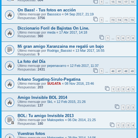
1
15
16
17
18
…
On Bass! - Tus fotos en acción
Último mensaje por
Basssico
«
04 Sep 2017, 21:19
Respuestas:
3756
1
73
74
75
76
…
Diccionario Foril de Bajistas On Line.
Último mensaje por
meda
«
17 Abr 2017, 14:18
Respuestas:
360
1
5
6
7
8
…
Mi gran amigo Xaranzaina me regaló un bajo
Último mensaje por
Rodrigo_Bassist
«
13 Mar 2017, 16:55
Respuestas:
9
La foto del Día
Último mensaje por
pepenavarro
«
12 Feb 2017, 11:37
Respuestas:
2431
1
46
47
48
49
…
Arkano Sugating-Sirulo-Pegatina
Último mensaje por
SUGATA
«
08 Nov 2016, 23:46
Respuestas:
203
1
2
3
4
5
Amigo Invisible BOL 2014
Último mensaje por
SkL
«
12 Feb 2015, 21:26
Respuestas:
137
1
2
3
BOL: Tu amigo Invisible 2013
Último mensaje por
Malospelos
«
06 Dic 2014, 21:25
Respuestas:
180
1
2
3
4
Vuestras fotos
Último mensaje por
Malospelos
«
29 Abr 2014, 14:06