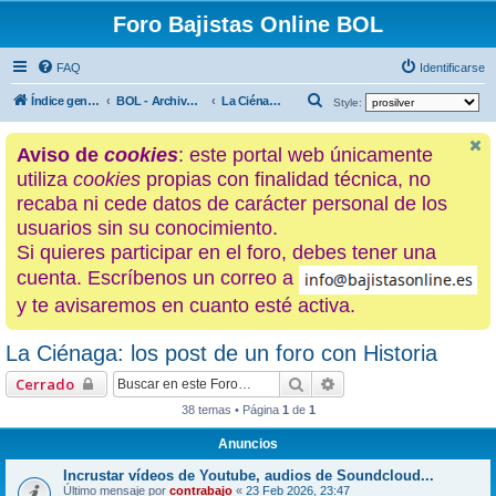
Foro Bajistas Online BOL
FAQ
Identificarse
B
Índice general
BOL - Archivo histórico
La Ciénaga: los post de un foro con Historia
Style:
u
Aviso de
cookies
: este portal web únicamente
s
utiliza
cookies
propias con finalidad técnica, no
c
recaba ni cede datos de carácter personal de los
a
usuarios sin su conocimiento.
r
Si quieres participar en el foro, debes tener una
cuenta. Escríbenos un correo a
y te avisaremos en cuanto esté activa.
La Ciénaga: los post de un foro con Historia
Buscar
Búsqueda avanzada
Cerrado
38 temas • Página
1
de
1
Anuncios
Incrustar vídeos de Youtube, audios de Soundcloud...
Último mensaje por
contrabajo
«
23 Feb 2026, 23:47