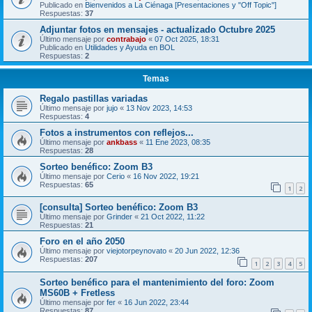
Publicado en
Bienvenidos a La Ciénaga [Presentaciones y "Off Topic"]
Respuestas:
37
Adjuntar fotos en mensajes - actualizado Octubre 2025
Último mensaje por
contrabajo
«
07 Oct 2025, 18:31
Publicado en
Utilidades y Ayuda en BOL
Respuestas:
2
Temas
Regalo pastillas variadas
Último mensaje por
jujo
«
13 Nov 2023, 14:53
Respuestas:
4
Fotos a instrumentos con reflejos...
Último mensaje por
ankbass
«
11 Ene 2023, 08:35
Respuestas:
28
Sorteo benéfico: Zoom B3
Último mensaje por
Cerio
«
16 Nov 2022, 19:21
Respuestas:
65
1
2
[consulta] Sorteo benéfico: Zoom B3
Último mensaje por
Grinder
«
21 Oct 2022, 11:22
Respuestas:
21
Foro en el año 2050
Último mensaje por
viejotorpeynovato
«
20 Jun 2022, 12:36
Respuestas:
207
1
2
3
4
5
Sorteo benéfico para el mantenimiento del foro: Zoom
MS60B + Fretless
Último mensaje por
fer
«
16 Jun 2022, 23:44
Respuestas:
87