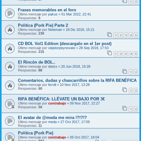
1
2
Frases memorables en el foro
Último mensaje por
pakus
«
01 Mar 2022, 22:41
Respuestas:
8
Politica (Pork Pie) Parte 2
Último mensaje por
Neteman
«
18 Dic 2018, 15:21
Respuestas:
239
1
2
3
4
5
CD BOL Vol1 Edition (descargalo en el 1er post)
Último mensaje por
viejotorpeynovato
«
28 Sep 2018, 17:53
Respuestas:
215
1
2
3
4
5
El Rincón de BOL..
Último mensaje por
dwtzs
«
20 Jun 2018, 15:28
Respuestas:
88
1
2
Comentarios, dudas y chascarrillos sobre la RIFA BENÉFICA
Último mensaje por
fervili
«
10 Nov 2017, 13:28
Respuestas:
60
1
2
RIFA BENÉFICA: LLÉVATE UN BAJO POR 3€
Último mensaje por
contrabajo
«
09 Nov 2017, 22:27
Respuestas:
56
1
2
El avatar de @meda me mira !?!?!?
Último mensaje por
meda
«
27 Oct 2017, 17:09
Respuestas:
11
Politica (Pork Pie)
Último mensaje por
contrabajo
«
05 Oct 2017, 18:04
Respuestas:
884