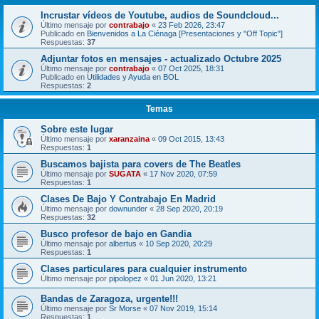
Incrustar vídeos de Youtube, audios de Soundcloud...
Último mensaje por
contrabajo
«
23 Feb 2026, 23:47
Publicado en
Bienvenidos a La Ciénaga [Presentaciones y "Off Topic"]
Respuestas:
37
Adjuntar fotos en mensajes - actualizado Octubre 2025
Último mensaje por
contrabajo
«
07 Oct 2025, 18:31
Publicado en
Utilidades y Ayuda en BOL
Respuestas:
2
Temas
Sobre este lugar
Último mensaje por
xaranzaina
«
09 Oct 2015, 13:43
Respuestas:
1
Buscamos bajista para covers de The Beatles
Último mensaje por
SUGATA
«
17 Nov 2020, 07:59
Respuestas:
1
Clases De Bajo Y Contrabajo En Madrid
Último mensaje por
downunder
«
28 Sep 2020, 20:19
Respuestas:
32
Busco profesor de bajo en Gandia
Último mensaje por
albertus
«
10 Sep 2020, 20:29
Respuestas:
1
Clases particulares para cualquier instrumento
Último mensaje por
pipolopez
«
01 Jun 2020, 13:21
Bandas de Zaragoza, urgente!!!
Último mensaje por
Sr Morse
«
07 Nov 2019, 15:14
Respuestas:
1