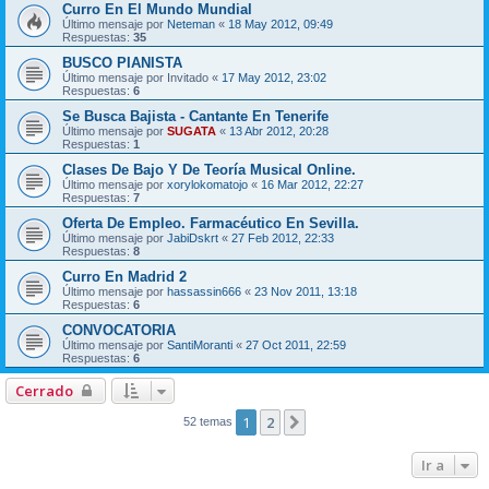
Curro En El Mundo Mundial
Último mensaje por
Neteman
«
18 May 2012, 09:49
Respuestas:
35
BUSCO PIANISTA
Último mensaje por
Invitado
«
17 May 2012, 23:02
Respuestas:
6
Se Busca Bajista - Cantante En Tenerife
Último mensaje por
SUGATA
«
13 Abr 2012, 20:28
Respuestas:
1
Clases De Bajo Y De Teoría Musical Online.
Último mensaje por
xorylokomatojo
«
16 Mar 2012, 22:27
Respuestas:
7
Oferta De Empleo. Farmacéutico En Sevilla.
Último mensaje por
JabiDskrt
«
27 Feb 2012, 22:33
Respuestas:
8
Curro En Madrid 2
Último mensaje por
hassassin666
«
23 Nov 2011, 13:18
Respuestas:
6
CONVOCATORIA
Último mensaje por
SantiMoranti
«
27 Oct 2011, 22:59
Respuestas:
6
Cerrado
1
2
Siguiente
52 temas
Ir a