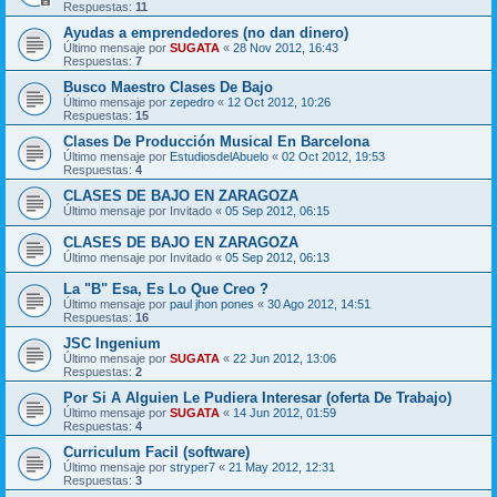
Respuestas:
11
Ayudas a emprendedores (no dan dinero)
Último mensaje por
SUGATA
«
28 Nov 2012, 16:43
Respuestas:
7
Busco Maestro Clases De Bajo
Último mensaje por
zepedro
«
12 Oct 2012, 10:26
Respuestas:
15
Clases De Producción Musical En Barcelona
Último mensaje por
EstudiosdelAbuelo
«
02 Oct 2012, 19:53
Respuestas:
4
CLASES DE BAJO EN ZARAGOZA
Último mensaje por
Invitado
«
05 Sep 2012, 06:15
CLASES DE BAJO EN ZARAGOZA
Último mensaje por
Invitado
«
05 Sep 2012, 06:13
La "B" Esa, Es Lo Que Creo ?
Último mensaje por
paul jhon pones
«
30 Ago 2012, 14:51
Respuestas:
16
JSC Ingenium
Último mensaje por
SUGATA
«
22 Jun 2012, 13:06
Respuestas:
2
Por Si A Alguien Le Pudiera Interesar (oferta De Trabajo)
Último mensaje por
SUGATA
«
14 Jun 2012, 01:59
Respuestas:
4
Curriculum Facil (software)
Último mensaje por
stryper7
«
21 May 2012, 12:31
Respuestas:
3