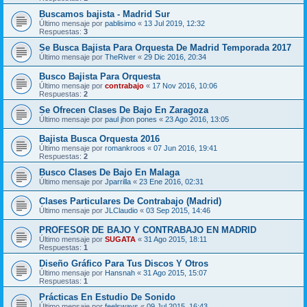
Buscamos bajista - Madrid Sur
Último mensaje por
pablisimo
«
13 Jul 2019, 12:32
Respuestas:
3
Se Busca Bajista Para Orquesta De Madrid Temporada 2017
Último mensaje por
TheRiver
«
29 Dic 2016, 20:34
Busco Bajista Para Orquesta
Último mensaje por
contrabajo
«
17 Nov 2016, 10:06
Respuestas:
2
Se Ofrecen Clases De Bajo En Zaragoza
Último mensaje por
paul jhon pones
«
23 Ago 2016, 13:05
Bajista Busca Orquesta 2016
Último mensaje por
romankroos
«
07 Jun 2016, 19:41
Respuestas:
2
Busco Clases De Bajo En Malaga
Último mensaje por
Jparrilla
«
23 Ene 2016, 02:31
Clases Particulares De Contrabajo (Madrid)
Último mensaje por
JLClaudio
«
03 Sep 2015, 14:46
PROFESOR DE BAJO Y CONTRABAJO EN MADRID
Último mensaje por
SUGATA
«
31 Ago 2015, 18:11
Respuestas:
1
Diseño Gráfico Para Tus Discos Y Otros
Último mensaje por
Hansnah
«
31 Ago 2015, 15:07
Respuestas:
1
Prácticas En Estudio De Sonido
Último mensaje por
feelsways
«
09 Jul 2015, 16:43