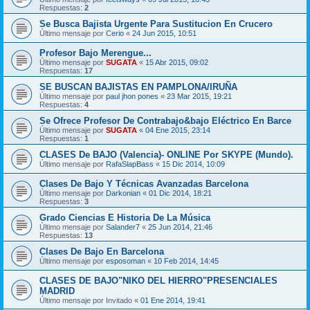
Respuestas:
2
Se Busca Bajista Urgente Para Sustitucion En Crucero
Último mensaje por
Cerio
«
24 Jun 2015, 10:51
Profesor Bajo Merengue...
Último mensaje por
SUGATA
«
15 Abr 2015, 09:02
Respuestas:
17
SE BUSCAN BAJISTAS EN PAMPLONA/IRUÑA
Último mensaje por
paul jhon pones
«
23 Mar 2015, 19:21
Respuestas:
4
Se Ofrece Profesor De Contrabajo&bajo Eléctrico En Barce
Último mensaje por
SUGATA
«
04 Ene 2015, 23:14
Respuestas:
1
CLASES De BAJO (Valencia)- ONLINE Por SKYPE (Mundo).
Último mensaje por
RafaSlapBass
«
15 Dic 2014, 10:09
Clases De Bajo Y Técnicas Avanzadas Barcelona
Último mensaje por
Darkonian
«
01 Dic 2014, 18:21
Respuestas:
3
Grado Ciencias E Historia De La Música
Último mensaje por
Salander7
«
25 Jun 2014, 21:46
Respuestas:
13
Clases De Bajo En Barcelona
Último mensaje por
esposoman
«
10 Feb 2014, 14:45
CLASES DE BAJO"NIKO DEL HIERRO"PRESENCIALES
MADRID
Último mensaje por
Invitado
«
01 Ene 2014, 19:41