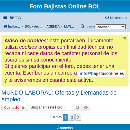
Foro Bajistas Online BOL
FAQ
Identificarse
B
Índice general
BOL - Archivo histórico
AGENDA
MUNDO LABORAL: Ofertas y Demandas de empleo
Style:
u
Aviso de
cookies
: este portal web únicamente
s
utiliza
cookies
propias con finalidad técnica, no
c
recaba ni cede datos de carácter personal de los
a
usuarios sin su conocimiento.
r
Si quieres participar en el foro, debes tener una
cuenta. Escríbenos un correo a
y te avisaremos en cuanto esté activa.
MUNDO LABORAL: Ofertas y Demandas de
empleo
Buscar
Búsqueda avanzada
Cerrado
1
2
Siguiente
52 temas
Anuncios