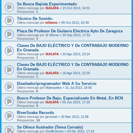
Se Busca Bajista Experimentado
Último mensaje por
SUGATA
«
23 Oct 2013, 14:31
Respuestas:
1
Técnico De Sonido.
Último mensaje por
infierno
«
09 Oct 2013, 20:39
Plaza De Profesor De Guitarra Electrica Ayto De Zaragoza
Último mensaje por
Sr Morse
«
20 Sep 2013, 17:52
Respuestas:
3
Clases De BAJO ELÉCTRICO Y De CONTRABAJO MODERNO
En Granada
Último mensaje por
SUGATA
«
20 Ago 2013, 23:24
Respuestas:
1
Clases De BAJO ELÉCTRICO Y De CONTRABAJO MODERNO
En Granada
Último mensaje por
SUGATA
«
16 Ago 2013, 22:20
Respuestas:
1
Diseñador/programador Web A Su Servicio
Último mensaje por
Malospelos
«
31 Jul 2013, 18:00
Respuestas:
6
Busco Profesor De Bajo, Especializado En Metal, En BCN
Último mensaje por
SUGATA
«
03 Jun 2013, 17:25
Respuestas:
9
RiverSnake Records
Último mensaje por
jarrumet
«
30 Mar 2013, 11:08
Respuestas:
10
Se Ofrece Ilustrador (Tema Cerrado)
Último mensaje por
DonBronson
«
03 Dic 2012, 17:14