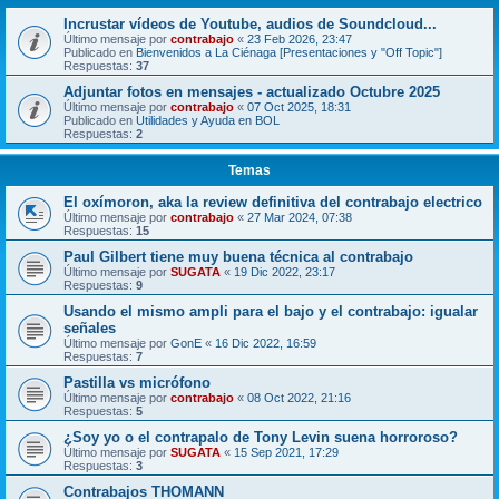
Incrustar vídeos de Youtube, audios de Soundcloud...
Último mensaje por
contrabajo
«
23 Feb 2026, 23:47
Publicado en
Bienvenidos a La Ciénaga [Presentaciones y "Off Topic"]
Respuestas:
37
Adjuntar fotos en mensajes - actualizado Octubre 2025
Último mensaje por
contrabajo
«
07 Oct 2025, 18:31
Publicado en
Utilidades y Ayuda en BOL
Respuestas:
2
Temas
El oxímoron, aka la review definitiva del contrabajo electrico
Último mensaje por
contrabajo
«
27 Mar 2024, 07:38
Respuestas:
15
Paul Gilbert tiene muy buena técnica al contrabajo
Último mensaje por
SUGATA
«
19 Dic 2022, 23:17
Respuestas:
9
Usando el mismo ampli para el bajo y el contrabajo: igualar
señales
Último mensaje por
GonE
«
16 Dic 2022, 16:59
Respuestas:
7
Pastilla vs micrófono
Último mensaje por
contrabajo
«
08 Oct 2022, 21:16
Respuestas:
5
¿Soy yo o el contrapalo de Tony Levin suena horroroso?
Último mensaje por
SUGATA
«
15 Sep 2021, 17:29
Respuestas:
3
Contrabajos THOMANN