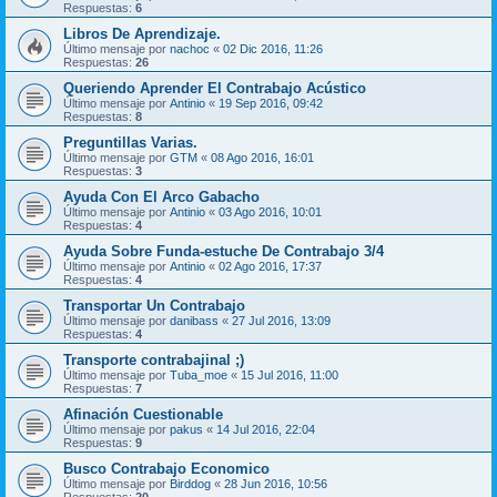
Respuestas:
6
Libros De Aprendizaje.
Último mensaje por
nachoc
«
02 Dic 2016, 11:26
Respuestas:
26
Queriendo Aprender El Contrabajo Acústico
Último mensaje por
Antinio
«
19 Sep 2016, 09:42
Respuestas:
8
Preguntillas Varias.
Último mensaje por
GTM
«
08 Ago 2016, 16:01
Respuestas:
3
Ayuda Con El Arco Gabacho
Último mensaje por
Antinio
«
03 Ago 2016, 10:01
Respuestas:
4
Ayuda Sobre Funda-estuche De Contrabajo 3/4
Último mensaje por
Antinio
«
02 Ago 2016, 17:37
Respuestas:
4
Transportar Un Contrabajo
Último mensaje por
danibass
«
27 Jul 2016, 13:09
Respuestas:
4
Transporte contrabajinal ;)
Último mensaje por
Tuba_moe
«
15 Jul 2016, 11:00
Respuestas:
7
Afinación Cuestionable
Último mensaje por
pakus
«
14 Jul 2016, 22:04
Respuestas:
9
Busco Contrabajo Economico
Último mensaje por
Birddog
«
28 Jun 2016, 10:56