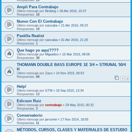
Respuestas:
20
Ampli Para Contrabajo
Último mensaje por
Birddog
«
28 Abr 2016, 10:37
Respuestas:
18
Nuevo Con El Contrabajo
Último mensaje por
sanzaba
«
21 Abr 2016, 09:23
Respuestas:
19
Pastilla Realist
Último mensaje por
sanzaba
«
01 Abr 2016, 21:29
Respuestas:
1
Que hago yo aqui????
Último mensaje por
Migueltxo
«
15 Mar 2016, 08:06
Respuestas:
38
THOMANN DOUBLE BASS EUROPE 1E 3/4 = STRUNAL 50/4
H
Último mensaje por
Zazo
«
14 Nov 2015, 09:53
Respuestas:
68
1
2
Help!
Último mensaje por
GTM
«
18 Sep 2015, 13:34
Respuestas:
13
Edicson Ruiz
Último mensaje por
contrabajo
«
29 May 2015, 00:32
Respuestas:
3
Conservatorio
Último mensaje por
jarrumet
«
17 Nov 2014, 18:05
Respuestas:
11
MÉTODOS, CURSOS, CLASES Y MATERIALES DE ESTUDIO