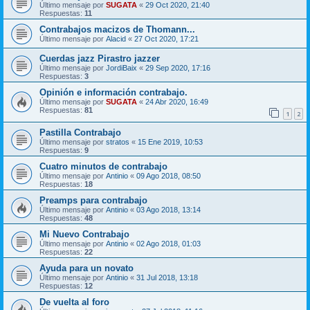
Último mensaje por
SUGATA
«
29 Oct 2020, 21:40
Respuestas:
11
Contrabajos macizos de Thomann...
Último mensaje por
Alacid
«
27 Oct 2020, 17:21
Cuerdas jazz Pirastro jazzer
Último mensaje por
JordiBaix
«
29 Sep 2020, 17:16
Respuestas:
3
Opinión e información contrabajo.
Último mensaje por
SUGATA
«
24 Abr 2020, 16:49
Respuestas:
81
1
2
Pastilla Contrabajo
Último mensaje por
stratos
«
15 Ene 2019, 10:53
Respuestas:
9
Cuatro minutos de contrabajo
Último mensaje por
Antinio
«
09 Ago 2018, 08:50
Respuestas:
18
Preamps para contrabajo
Último mensaje por
Antinio
«
03 Ago 2018, 13:14
Respuestas:
48
Mi Nuevo Contrabajo
Último mensaje por
Antinio
«
02 Ago 2018, 01:03
Respuestas:
22
Ayuda para un novato
Último mensaje por
Antinio
«
31 Jul 2018, 13:18
Respuestas:
12
De vuelta al foro