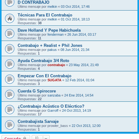
D CONTRABAJO
Último mensaje por
melkin
«
03 Oct 2014, 17:46
Técnicas Para El Contrabajo
Último mensaje por
melkin
«
01 Oct 2014, 18:13
Respuestas:
38
Dave Holland Y Pepe Habichuela
Último mensaje por
fenderman
«
26 Jun 2014, 03:17
Respuestas:
11
Contrabajo + Realist + Phil Jones
Último mensaje por
pakus
«
08 Jun 2014, 21:34
Respuestas:
1
Ayuda Contrabajo 3/4 Roto
Último mensaje por
contrabajo
«
23 May 2014, 21:49
Respuestas:
4
Empezar Con El Contrabajo
Último mensaje por
SUGATA
«
12 Feb 2014, 01:04
Respuestas:
3
Cuerda G Spirocore
Último mensaje por
sanzaba
«
24 Ene 2014, 14:54
Respuestas:
22
¿Contrabajo Acústico O Elécrtico?
Último mensaje por
Garroff
«
24 Oct 2013, 14:19
Respuestas:
17
Contrabajista Sarvaje
Último mensaje por
prowler_bass
«
22 Oct 2013, 12:00
Respuestas:
1
Cerrado