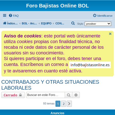
Foro Bajistas Online BOL
FAQ
Identificarse
B
Índice general
BOL - Archivo histórico
EQUIPO
CONTRABAJOS Y OTRAS SITUACIONES LABORALES
Style:
u
Aviso de
cookies
: este portal web únicamente
s
utiliza
cookies
propias con finalidad técnica, no
c
recaba ni cede datos de carácter personal de los
a
usuarios sin su conocimiento.
r
Si quieres participar en el foro, debes tener una
cuenta. Escríbenos un correo a
y te avisaremos en cuanto esté activa.
CONTRABAJOS Y OTRAS SITUACIONES
LABORALES
Buscar
Búsqueda avanzada
Cerrado
1
2
Siguiente
93 temas
Anuncios