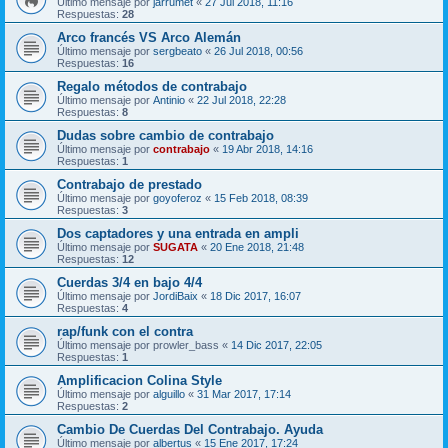
Último mensaje por
jarrumet
«
27 Jul 2018, 11:16
Respuestas:
28
Arco francés VS Arco Alemán
Último mensaje por
sergbeato
«
26 Jul 2018, 00:56
Respuestas:
16
Regalo métodos de contrabajo
Último mensaje por
Antinio
«
22 Jul 2018, 22:28
Respuestas:
8
Dudas sobre cambio de contrabajo
Último mensaje por
contrabajo
«
19 Abr 2018, 14:16
Respuestas:
1
Contrabajo de prestado
Último mensaje por
goyoferoz
«
15 Feb 2018, 08:39
Respuestas:
3
Dos captadores y una entrada en ampli
Último mensaje por
SUGATA
«
20 Ene 2018, 21:48
Respuestas:
12
Cuerdas 3/4 en bajo 4/4
Último mensaje por
JordiBaix
«
18 Dic 2017, 16:07
Respuestas:
4
rap/funk con el contra
Último mensaje por
prowler_bass
«
14 Dic 2017, 22:05
Respuestas:
1
Amplificacion Colina Style
Último mensaje por
alguillo
«
31 Mar 2017, 17:14
Respuestas:
2
Cambio De Cuerdas Del Contrabajo. Ayuda
Último mensaje por
albertus
«
15 Ene 2017, 17:24