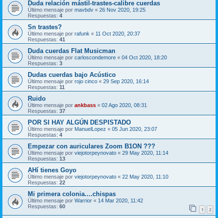
Duda relación mástil-trastes-calibre cuerdas
Último mensaje por
mavbdv
«
26 Nov 2020, 19:25
Respuestas:
4
Sn trastes?
Último mensaje por
rafunk
«
11 Oct 2020, 20:37
Respuestas:
41
Duda cuerdas Flat Musicman
Último mensaje por
carloscondemore
«
04 Oct 2020, 18:20
Respuestas:
3
Dudas cuerdas bajo Acústico
Último mensaje por
rojo cinco
«
29 Sep 2020, 16:14
Respuestas:
11
Ruido
Último mensaje por
ankbass
«
02 Ago 2020, 08:31
Respuestas:
37
POR SI HAY ALGÚN DESPISTADO
Último mensaje por
ManuelLopez
«
05 Jun 2020, 23:07
Respuestas:
4
Empezar con auriculares Zoom B1ON ???
Último mensaje por
viejotorpeynovato
«
29 May 2020, 11:14
Respuestas:
13
AHí tienes Goyo
Último mensaje por
viejotorpeynovato
«
22 May 2020, 11:10
Respuestas:
22
Mi primera colonia....chispas
Último mensaje por
Warrior
«
14 Mar 2020, 11:42
Respuestas:
60
1
2