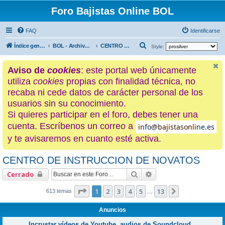
Foro Bajistas Online BOL
FAQ
Identificarse
B
Índice general
BOL - Archivo histórico
CENTRO DE INSTRUCCION DE NOVATOS
Style:
u
Aviso de
cookies
: este portal web únicamente
s
utiliza
cookies
propias con finalidad técnica, no
c
recaba ni cede datos de carácter personal de los
a
usuarios sin su conocimiento.
r
Si quieres participar en el foro, debes tener una
cuenta. Escríbenos un correo a
y te avisaremos en cuanto esté activa.
CENTRO DE INSTRUCCION DE NOVATOS
Buscar
Búsqueda avanzada
Cerrado
Página
1
de
13
1
2
3
4
5
13
Siguiente
613 temas
…
Anuncios
Incrustar vídeos de Youtube, audios de Soundcloud...