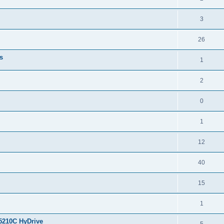
3
26
s
1
2
0
1
12
40
15
1
210C HyDrive