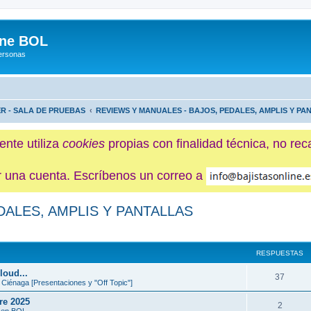
ine BOL
Personas
ER - SALA DE PRUEBAS
REVIEWS Y MANUALES - BAJOS, PEDALES, AMPLIS Y PA
ente utiliza
cookies
propias con finalidad técnica, no re
ner una cuenta. Escríbenos un correo a
DALES, AMPLIS Y PANTALLAS
da avanzada
RESPUESTAS
loud...
37
 Ciénaga [Presentaciones y "Off Topic"]
re 2025
2