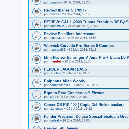
por
pagabo
»
10 Dic 2014, 12:28
Review Ibanes SR705Tk
por
poochi
»
23 Nov 2014, 13:17
REVIEW: G&L L-2000 Tribute Premium '07 By S
por
JuanmaBaSS
»
24 Jul 2007, 23:52
Review Pastillera Interesante.
por
pepenavarro
»
08 Jul 2014, 15:55
Warwick Corvette Pro Series 6 Cuerdas
por
marcus666
»
30 May 2014, 15:18
Mini Review Behringer V Amp Pro + Etapa De P
por
membri
»
20 Ene 2012, 11:36
FENDER JAGUAR BASS
por
SrLobo
»
25 Mar 2014, 13:33
Epiphone Allen Woody
por
hermanosoul
»
13 Mar 2014, 23:07
Equipo Para Conciertos Y Fiestas
por
WIFI
»
05 Feb 2014, 00:08
Career CB RIK 400 ( Copia Del Rickenbacker)
por
pianomen
»
03 Jul 2011, 19:22
Fender Precision Deluxe Special Seafoam Gree
por
vadeef
»
16 Ene 2014, 17:00
Peavey T40 Review