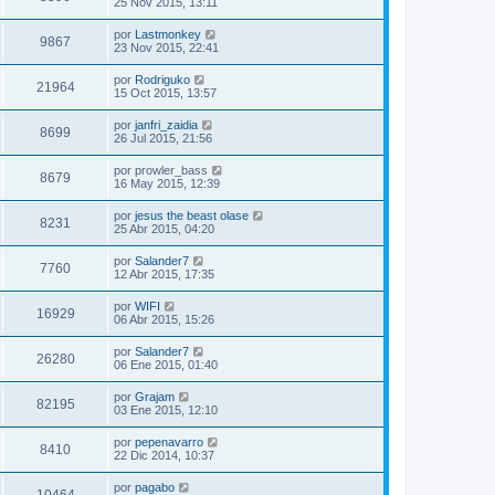
25 Nov 2015, 13:11
por
Lastmonkey
9867
23 Nov 2015, 22:41
por
Rodriguko
21964
15 Oct 2015, 13:57
por
janfri_zaidia
8699
26 Jul 2015, 21:56
por
prowler_bass
8679
16 May 2015, 12:39
por
jesus the beast olase
8231
25 Abr 2015, 04:20
por
Salander7
7760
12 Abr 2015, 17:35
por
WIFI
16929
06 Abr 2015, 15:26
por
Salander7
26280
06 Ene 2015, 01:40
por
Grajam
82195
03 Ene 2015, 12:10
por
pepenavarro
8410
22 Dic 2014, 10:37
por
pagabo