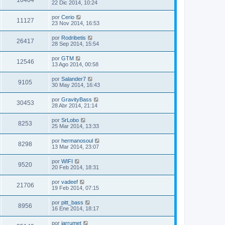
10464
22 Dic 2014, 10:24
por
Cerio
11127
23 Nov 2014, 16:53
por
Rodribetis
26417
28 Sep 2014, 15:54
por
GTM
12546
13 Ago 2014, 00:58
por
Salander7
9105
30 May 2014, 16:43
por
GravityBass
30453
28 Abr 2014, 21:14
por
SrLobo
8253
25 Mar 2014, 13:33
por
hermanosoul
8298
13 Mar 2014, 23:07
por
WIFI
9520
20 Feb 2014, 18:31
por
vadeef
21706
19 Feb 2014, 07:15
por
pitt_bass
8956
16 Ene 2014, 18:17
por
jarrumet