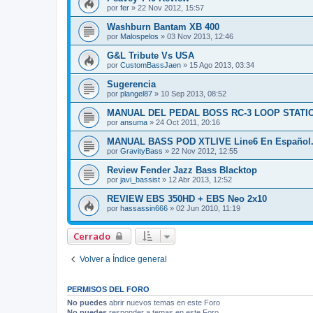
por
fer
»
22 Nov 2012, 15:57
Washburn Bantam XB 400
por
Malospelos
»
03 Nov 2013, 12:46
G&L Tribute Vs USA
por
CustomBassJaen
»
15 Ago 2013, 03:34
Sugerencia
por
plangel87
»
10 Sep 2013, 08:52
MANUAL DEL PEDAL BOSS RC-3 LOOP STATIO
por
ansuma
»
24 Oct 2011, 20:16
MANUAL BASS POD XTLIVE Line6 En Español
por
GravityBass
»
22 Nov 2012, 12:55
Review Fender Jazz Bass Blacktop
por
javi_bassist
»
12 Abr 2013, 12:52
REVIEW EBS 350HD + EBS Neo 2x10
por
hassassin666
»
02 Jun 2010, 11:19
Cerrado
Volver a Índice general
PERMISOS DEL FORO
No puedes
abrir nuevos temas en este Foro
No puedes
responder a temas en este Foro