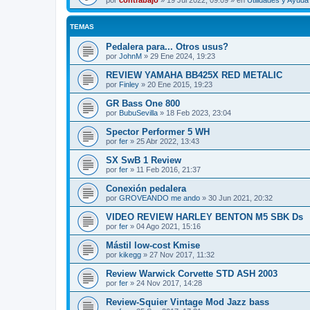
por
contrabajo
»
19 Jul 2022, 09:09
» en
Utilidades y Ayud
TEMAS
Pedalera para... Otros usus?
por
JohnM
»
29 Ene 2024, 19:23
REVIEW YAMAHA BB425X RED METALIC
por
Finley
»
20 Ene 2015, 19:23
GR Bass One 800
por
BubuSevilla
»
18 Feb 2023, 23:04
Spector Performer 5 WH
por
fer
»
25 Abr 2022, 13:43
SX SwB 1 Review
por
fer
»
11 Feb 2016, 21:37
Conexión pedalera
por
GROVEANDO me ando
»
30 Jun 2021, 20:32
VIDEO REVIEW HARLEY BENTON M5 SBK Ds
por
fer
»
04 Ago 2021, 15:16
Mástil low-cost Kmise
por
kikegg
»
27 Nov 2017, 11:32
Review Warwick Corvette STD ASH 2003
por
fer
»
24 Nov 2017, 14:28
Review-Squier Vintage Mod Jazz bass