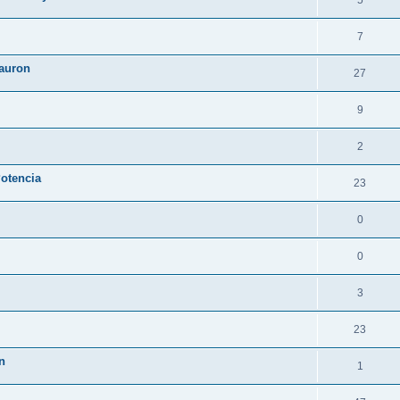
5
7
auron
27
9
2
otencia
23
0
0
3
23
n
1