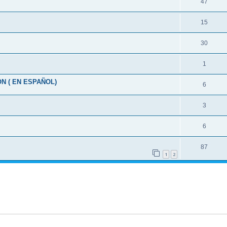
47
15
30
1
N ( EN ESPAÑOL)
6
.
3
6
87
1
2