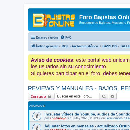
Foro Bajistas Onl
Encuentro de Bajistas, Musicos y 
Enlaces rápidos
FAQ
Índice general
BOL - Archivo histórico
BASS DIY - TALL
Aviso de
cookies
: este portal web únicam
los usuarios sin su conocimiento.
Si quieres participar en el foro, debes te
REVIEWS Y MANUALES - BAJOS, PE
Buscar
Búsque
Cerrado
ANUNCIOS
Incrustar vídeos de Youtube, audios de Soundc
por
contrabajo
»
18 May 2025, 20:03
» en
Bienvenidos a La
Adjuntar fotos en mensajes - actualizado Octub