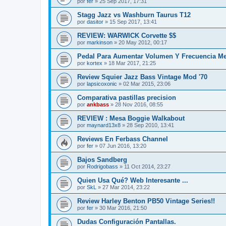
por
fer
»
25 Sep 2017, 17:31
Stagg Jazz vs Washburn Taurus T12
por
dasitor
»
15 Sep 2017, 13:41
REVIEW: WARWICK Corvette $$
por
markinson
»
20 May 2012, 00:17
Pedal Para Aumentar Volumen Y Frecuencia M
por
kortex
»
18 Mar 2017, 21:25
Review Squier Jazz Bass Vintage Mod '70
por
lapsicoxonic
»
02 Mar 2015, 23:06
Comparativa pastillas precision
por
ankbass
»
28 Nov 2016, 08:55
REVIEW : Mesa Boggie Walkabout
por
maynard13x8
»
28 Sep 2010, 13:41
Reviews En Ferbass Channel
por
fer
»
07 Jun 2016, 13:20
Bajos Sandberg
por
Rodrigobass
»
11 Oct 2014, 23:27
Quien Usa Qué? Web Interesante ...
por
SkL
»
27 Mar 2014, 23:22
Review Harley Benton PB50 Vintage Series!!
por
fer
»
30 Mar 2016, 21:50
Dudas Configuración Pantallas.