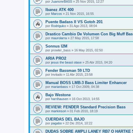
por
JuansmrBASS
»
25 Nov 2015, 12:27
Ibanez ATK 400
por
Marcos
»
21 Nov 2015, 16:55
Puente Badass II VS Gotoh 201
por
Rodriguko
»
31 Ago 2013, 08:04
Drastico Cambio De Volumen Con Big Muff Bas
por
maurolarra
»
27 May 2015, 17:58
Sonnus I2M
por
prowler_bass
»
16 May 2015, 02:50
ARIA PRO2
por
jesus the beast olase
»
25 Abr 2015, 04:20
Fender Bassman 59 LTD
por
Invitado
»
11 Abr 2015, 23:58
Manual BOSS LMB-3 Bass Limiter Enhancer
por
marianbass
»
17 Oct 2009, 04:38
Bajo Westone
por
harrihausen
»
16 Oct 2013, 14:55
REVIEW: FENDER Standard Precision Bass
por
markinson
»
01 Feb 2010, 18:19
CUERDAS DEL BAJO
por
pagabo
»
22 Dic 2014, 10:22
DUDAS SOBRE AMPLI LANEY RB7 O HARTKE 5