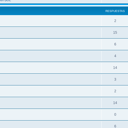
a en BOL
RESPUESTAS
2
15
6
4
14
3
2
14
0
6