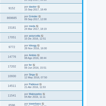
por
dasitor
9152
15 Sep 2017, 18:49
por
Grinder
869685
09 Sep 2017, 12:00
por
meda
15181
24 Mar 2017, 18:19
por
asturcelta
17051
15 Dic 2016, 12:51
por
kikegg
9772
28 Nov 2016, 16:00
por
Antinio
14776
08 Ago 2016, 08:44
por
fer
17202
09 Jun 2016, 15:51
por
Sirga
10930
12 May 2016, 07:50
por
Pablosei
14511
21 Abr 2016, 11:53
por
Malospelos
11541
04 Abr 2016, 11:11
por
towerbass
8596