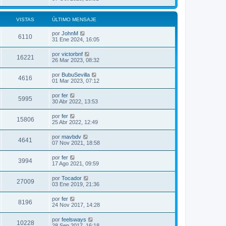
VISTAS
ÚLTIMO MENSAJE
por
JohnM
6110
31 Ene 2024, 16:05
por
victorbnf
16221
26 Mar 2023, 08:32
por
BubuSevilla
4616
01 Mar 2023, 07:12
por
fer
5995
30 Abr 2022, 13:53
por
fer
15806
25 Abr 2022, 12:49
por
mavbdv
4641
07 Nov 2021, 18:58
por
fer
3994
17 Ago 2021, 09:59
por
Tocador
27009
03 Ene 2019, 21:36
por
fer
8196
24 Nov 2017, 14:28
por
feelsways
10228
28 Sep 2017, 16:18