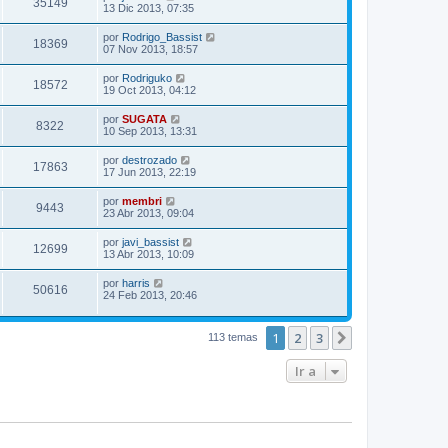
35149
13 Dic 2013, 07:35
por
Rodrigo_Bassist
18369
07 Nov 2013, 18:57
por
Rodriguko
18572
19 Oct 2013, 04:12
por
SUGATA
8322
10 Sep 2013, 13:31
por
destrozado
17863
17 Jun 2013, 22:19
por
membri
9443
23 Abr 2013, 09:04
por
javi_bassist
12699
13 Abr 2013, 10:09
por
harris
50616
24 Feb 2013, 20:46
1
2
3
Siguiente
113 temas
Ir a