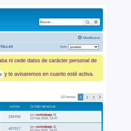
Buscar
Búsqueda avanz
Identificarse
NTALLAS
Style:
caba ni cede datos de carácter personal de
y te avisaremos en cuanto esté activa.
1
2
3
Siguiente
113 temas
VISTAS
ÚLTIMO MENSAJE
por
contrabajo
266494
23 Feb 2026, 23:47
por
contrabajo
407017
07 Oct 2025, 18:31