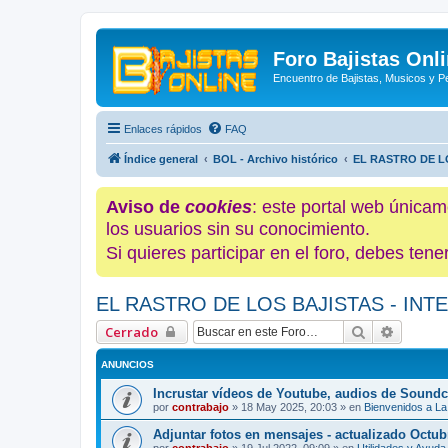
Foro Bajistas Onl
Encuentro de Bajistas, Musicos y 
Enlaces rápidos
FAQ
Índice general
BOL - Archivo histórico
EL RASTRO DE L
Aviso de
cookies
: este portal web únicam
los usuarios sin su conocimiento.
Si quieres participar en el foro, debes te
EL RASTRO DE LOS BAJISTAS - IN
Buscar
Búsque
Cerrado
ANUNCIOS
Incrustar vídeos de Youtube, audios de Soundc
por
contrabajo
»
18 May 2025, 20:03
» en
Bienvenidos a La
Adjuntar fotos en mensajes - actualizado Octub