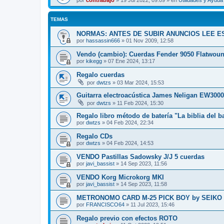
por
contrabajo
»
19 Jul 2022, 09:09
» en
Utilidades y Ayud
TEMAS
NORMAS: ANTES DE SUBIR ANUNCIOS LEE ES
por
hassassin666
»
01 Nov 2009, 12:58
Vendo (cambio): Cuerdas Fender 9050 Flatwou
por
kikegg
»
07 Ene 2024, 13:17
Regalo cuerdas
por
dwtzs
»
03 Mar 2024, 15:53
Guitarra electroacústica James Neligan EW300
por
dwtzs
»
11 Feb 2024, 15:30
Regalo libro método de batería "La biblia del ba
por
dwtzs
»
04 Feb 2024, 22:34
Regalo CDs
por
dwtzs
»
04 Feb 2024, 14:53
VENDO Pastillas Sadowsky J/J 5 cuerdas
por
javi_bassist
»
14 Sep 2023, 11:56
VENDO Korg Microkorg MKI
por
javi_bassist
»
14 Sep 2023, 11:58
METRONOMO CARD M-25 PICK BOY by SEIKO JAPA
por
FRANCISCO64
»
11 Jul 2023, 15:46
Regalo previo con efectos ROTO