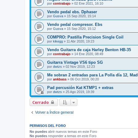
por
contrabajo
»
02 Ene 2021, 16:10
Vendo pedal ebs. Dphaser
por
Gusva
»
15 Sep 2020, 15:14
Vendo pedal compresor. Ebs
por
Gusva
»
15 Sep 2020, 15:12
COMPRO: Pastilla Precision Single Coil
por
kikegg
»
11 Abr 2020, 19:23
Vendo Guitarra de caja Harley Benton HB-35
por
contrabajo
»
14 Ene 2020, 08:49
Guitarra Vintage VS6 tipo SG
por
dwtzs
»
02 Nov 2019, 12:23
Me sobran 2 entradas para La Polla día 12, Mad
por
ankbass
»
06 Oct 2019, 00:20
Pad percusión Kat KTMP1 + extras
por
dwtzs
»
25 Ago 2019, 19:39
Cerrado
Volver a Índice general
PERMISOS DEL FORO
No puedes
abrir nuevos temas en este Foro
No puedes
responder a temas en este Foro