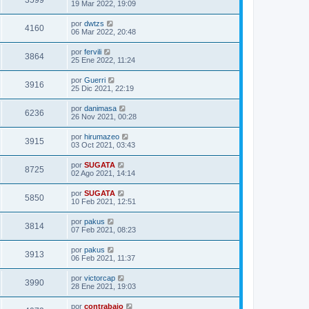
3599
19 Mar 2022, 19:09
por
dwtzs
4160
06 Mar 2022, 20:48
por
fervili
3864
25 Ene 2022, 11:24
por
Guerri
3916
25 Dic 2021, 22:19
por
danimasa
6236
26 Nov 2021, 00:28
por
hirumazeo
3915
03 Oct 2021, 03:43
por
SUGATA
8725
02 Ago 2021, 14:14
por
SUGATA
5850
10 Feb 2021, 12:51
por
pakus
3814
07 Feb 2021, 08:23
por
pakus
3913
06 Feb 2021, 11:37
por
victorcap
3990
28 Ene 2021, 19:03
por
contrabajo