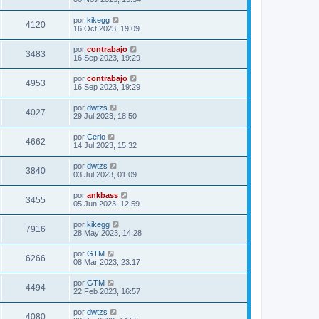
por
kikegg
4120
16 Oct 2023, 19:09
por
contrabajo
3483
16 Sep 2023, 19:29
por
contrabajo
4953
16 Sep 2023, 19:29
por
dwtzs
4027
29 Jul 2023, 18:50
por
Cerio
4662
14 Jul 2023, 15:32
por
dwtzs
3840
03 Jul 2023, 01:09
por
ankbass
3455
05 Jun 2023, 12:59
por
kikegg
7916
28 May 2023, 14:28
por
GTM
6266
08 Mar 2023, 23:17
por
GTM
4494
22 Feb 2023, 16:57
por
dwtzs
4080