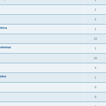
1
2
2
trica
1
10
strenar.
1
16
4
ntos
1
0
0