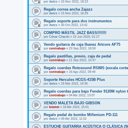
por
dwtzs
»
15 Nov 2022, 18:23
Regalo correa ancha Zajazz
por
dwtzs
»
15 Nov 2022, 18:29
Regalo soporte para dos instrumentos
por
dwtzs
»
30 Oct 2022, 13:42
COMPRO MÁSTIL JAZZ BASS!!!!!!!!
por
César Chacón
»
15 Jun 2020, 01:27
Vendo guitarra de caja Ibanez Artcore AF75
por
contrabajo
»
23 Sep 2022, 18:50
Regalo pastillas, previo, caja de pedal
por
contrabajo
»
21 Sep 2022, 10:47
Regalo cuerdas Rotosound RS88S (escala corta
por
contrabajo
»
16 Ago 2022, 09:49
Soporte Hercules HCGS-415B Plus
por
dwtzs
»
19 Mar 2022, 19:35
Regalo cuerdas para bajo Fender 9120M nylon
por
contrabajo
»
04 Abr 2022, 13:07
VENDO MALETA BAJO GIBSON
por
kramer
»
18 Abr 2022, 15:01
Regalo pedal de bombo Millenium PD-111
por
dwtzs
»
09 Abr 2022, 11:52
ESTUCHE GUITARRA ACÚSTICA O CLÁSICA (50