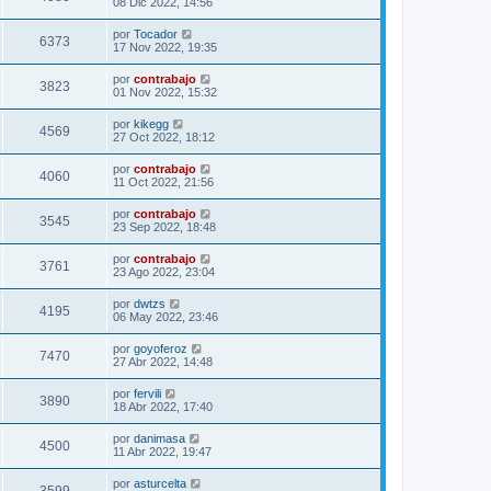
08 Dic 2022, 14:56
por
Tocador
6373
17 Nov 2022, 19:35
por
contrabajo
3823
01 Nov 2022, 15:32
por
kikegg
4569
27 Oct 2022, 18:12
por
contrabajo
4060
11 Oct 2022, 21:56
por
contrabajo
3545
23 Sep 2022, 18:48
por
contrabajo
3761
23 Ago 2022, 23:04
por
dwtzs
4195
06 May 2022, 23:46
por
goyoferoz
7470
27 Abr 2022, 14:48
por
fervili
3890
18 Abr 2022, 17:40
por
danimasa
4500
11 Abr 2022, 19:47
por
asturcelta