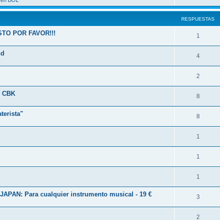
a en BOL
RESPUESTAS
TO POR FAVOR!!!
1
nd
4
2
0 CBK
8
terista"
8
1
1
1
N: Para cualquier instrumento musical - 19 €
3
2