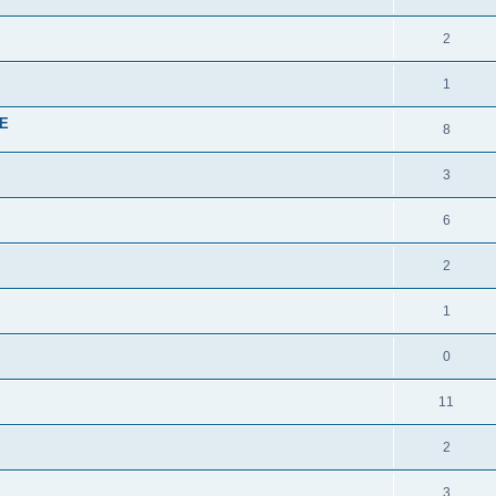
2
1
CE
8
3
6
2
1
0
11
2
3