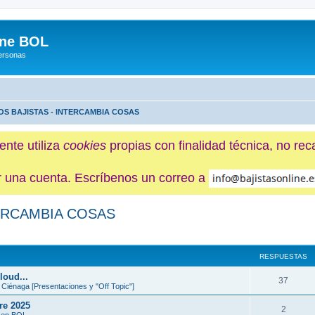
ine BOL
Personas
OS BAJISTAS - INTERCAMBIA COSAS
ente utiliza
cookies
propias con finalidad técnica, no re
ner una cuenta. Escríbenos un correo a
TERCAMBIA COSAS
da avanzada
RESPUESTAS
loud...
37
 Ciénaga [Presentaciones y "Off Topic"]
re 2025
2