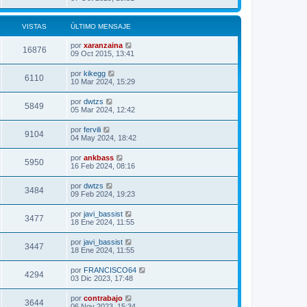
VISTAS
ÚLTIMO MENSAJE
por
xaranzaina
16876
09 Oct 2015, 13:41
por
kikegg
6110
10 Mar 2024, 15:29
por
dwtzs
5849
05 Mar 2024, 12:42
por
fervili
9104
04 May 2024, 18:42
por
ankbass
5950
16 Feb 2024, 08:16
por
dwtzs
3484
09 Feb 2024, 19:23
por
javi_bassist
3477
18 Ene 2024, 11:55
por
javi_bassist
3447
18 Ene 2024, 11:55
por
FRANCISCO64
4294
03 Dic 2023, 17:48
por
contrabajo
3644
06 Nov 2023, 15:34