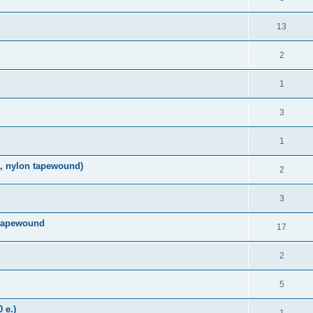
13
2
1
3
1
, nylon tapewound)
2
3
 tapewound
17
2
5
 e.)