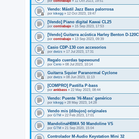
por
contrabajo
»
11 Oct 2023, 19:51
Vendo: Mástil Jazz Bass palorrosa
por
kikegg
»
12 Oct 2023, 19:47
[Vendo] Piano digital Kawai CL25
por
contrabajo
»
15 Sep 2023, 17:53
[Vendo] Guitarra acústica Harley Benton D-120
por
contrabajo
»
13 Sep 2023, 09:39
Casio CDP-130 con accesorios
por
dwtzs
»
17 Jul 2023, 17:31
Regalo cuerdas tapewound
por
Cerio
»
08 Jul 2023, 10:14
Guitarra Squier Paranormal Cyclone
por
dwtzs
»
08 Jun 2023, 11:13
[COMPRO] Pastilla P-bass
por
ankbass
»
22 May 2023, 08:44
Vendo: Puente 'Hi-Mass' genérico
por
kikegg
»
28 May 2023, 14:28
Vendo mis (dibujos) originales
por
GTM
»
22 Feb 2023, 17:01
MandolinaHBMA 50 Mandoline VS
por
GTM
»
21 Sep 2020, 15:04
Controlador M-Audio Keystation Mini 32