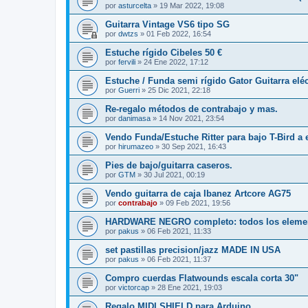
por
asturcelta
»
19 Mar 2022, 19:08
Guitarra Vintage VS6 tipo SG
por
dwtzs
»
01 Feb 2022, 16:54
Estuche rígido Cibeles 50 €
por
fervili
»
24 Ene 2022, 17:12
Estuche / Funda semi rígido Gator Guitarra eléc
por
Guerri
»
25 Dic 2021, 22:18
Re-regalo métodos de contrabajo y mas.
por
danimasa
»
14 Nov 2021, 23:54
Vendo Funda/Estuche Ritter para bajo T-Bird a e
por
hirumazeo
»
30 Sep 2021, 16:43
Pies de bajo/guitarra caseros.
por
GTM
»
30 Jul 2021, 00:19
Vendo guitarra de caja Ibanez Artcore AG75
por
contrabajo
»
09 Feb 2021, 19:56
HARDWARE NEGRO completo: todos los eleme
por
pakus
»
06 Feb 2021, 11:33
set pastillas precision/jazz MADE IN USA
por
pakus
»
06 Feb 2021, 11:37
Compro cuerdas Flatwounds escala corta 30"
por
victorcap
»
28 Ene 2021, 19:03
Regalo MIDI SHIELD para Arduino