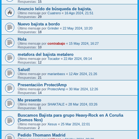
Respuestas:
15
Anuncio leído de búsqueda de bajista.
Último mensaje por
Cuatrero
«
16 Ago 2024, 21:51
Respuestas:
29
Nuevo bajista a bordo
Último mensaje por
Grinder
«
22 May 2024, 10:20
Respuestas:
18
Hola
Último mensaje por
contrabajo
«
15 May 2024, 16:27
Respuestas:
10
metafora del bajista metalero
Último mensaje por
Tocador
«
22 Abr 2024, 09:14
Respuestas:
12
Salud!
Último mensaje por
marianbass
«
12 Abr 2024, 21:26
Respuestas:
21
Presentaciòn ProtectAmp
Último mensaje por
ProtectAmp
«
30 Mar 2024, 12:26
Respuestas:
14
Me presento
Último mensaje por
SHAKTALE
«
28 Mar 2024, 03:26
Respuestas:
11
Buscamos Bajista para grupo Heavy-Rock en A Coruña
(Somos Nos)
Último mensaje por
Xesus
«
25 Mar 2024, 22:01
Respuestas:
2
Pedido Thomann Madrid