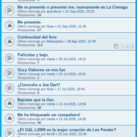
Me re presento o presento me, nuevamente en La Cienaga
Último mensaje por
goyoferoz
«
22 Sep 2025, 23:23
Respuestas:
18
Me presento
Último mensaje por
Nota
«
01 Sep 2025, 21:45
Respuestas:
27
Continuidad del foro
Último mensaje por
Malospelos
«
28 Ago 2025, 12:39
Respuestas:
113
1
2
3
Películas y bajo.
Último mensaje por
meda
«
30 Jul 2025, 14:12
Respuestas:
7
Ozzy Osborne se nos fue
Último mensaje por
meda
«
23 Jul 2025, 19:55
Respuestas:
1
¿Conocéis a Joe Dart?
Último mensaje por
Nota
«
17 Jul 2025, 19:44
Respuestas:
9
Bajistas que la lían.
Último mensaje por
meda
«
13 Jul 2025, 14:56
Respuestas:
38
Me ha bloqueado un compañero!
Último mensaje por
meda
«
13 Jul 2025, 14:38
Respuestas:
46
¿El G&L L2000 es la mejor creación de Leo Fender?
Último mensaje por
fervili
«
23 Jun 2025, 22:46