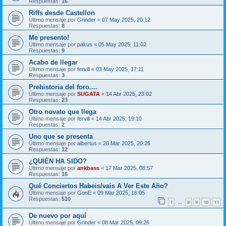
Respuestas:
16
Riffs desde Castellon
Último mensaje por
Grinder
«
07 May 2025, 20:12
Respuestas:
8
Me presento!
Último mensaje por
pakus
«
05 May 2025, 11:02
Respuestas:
9
Acabo de llegar
Último mensaje por
fervili
«
03 May 2025, 17:11
Respuestas:
3
Prehistoria del foro....
Último mensaje por
SUGATA
«
14 Abr 2025, 23:02
Respuestas:
23
Otro novato que llega
Último mensaje por
fervili
«
14 Abr 2025, 19:10
Respuestas:
2
Uno que se presenta
Último mensaje por
albertus
«
28 Mar 2025, 20:26
Respuestas:
12
¿QUIÉN HA SIDO?
Último mensaje por
ankbass
«
17 Mar 2025, 08:57
Respuestas:
16
Qué Conciertos Habeis/vais A Ver Este Año?
Último mensaje por
GonE
«
09 Mar 2025, 16:05
Respuestas:
510
1
8
9
10
11
…
De nuevo por aquí
Último mensaje por
Grinder
«
08 Mar 2025, 09:26