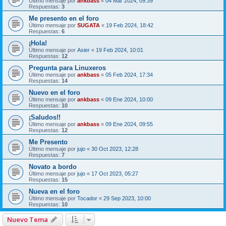
Último mensaje por
ankbass
«
04 Mar 2024, 09:39
Respuestas:
3
Me presento en el foro
Último mensaje por
SUGATA
«
19 Feb 2024, 18:42
Respuestas:
6
¡Hola!
Último mensaje por
Asier
«
19 Feb 2024, 10:01
Respuestas:
12
Pregunta para Linuxeros
Último mensaje por
ankbass
«
05 Feb 2024, 17:34
Respuestas:
14
Nuevo en el foro
Último mensaje por
ankbass
«
09 Ene 2024, 10:00
Respuestas:
10
¡Saludos!!
Último mensaje por
ankbass
«
09 Ene 2024, 09:55
Respuestas:
12
Me Presento
Último mensaje por
jujo
«
30 Oct 2023, 12:28
Respuestas:
7
Novato a bordo
Último mensaje por
jujo
«
17 Oct 2023, 05:27
Respuestas:
15
Nueva en el foro
Último mensaje por
Tocador
«
29 Sep 2023, 10:00
Respuestas:
10
Nuevo Tema