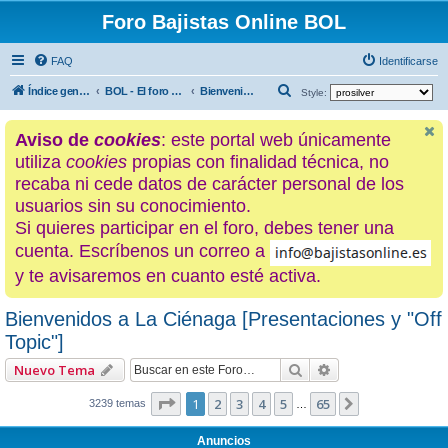
Foro Bajistas Online BOL
FAQ
Identificarse
B
Índice general
BOL - El foro de los hijos de La Ciénaga
Bienvenidos a La Ciénaga [Presentaciones y "Off Topic"]
Style:
u
Aviso de
cookies
: este portal web únicamente
s
utiliza
cookies
propias con finalidad técnica, no
c
recaba ni cede datos de carácter personal de los
a
usuarios sin su conocimiento.
r
Si quieres participar en el foro, debes tener una
cuenta. Escríbenos un correo a
y te avisaremos en cuanto esté activa.
Bienvenidos a La Ciénaga [Presentaciones y "Off
Topic"]
Buscar
Búsqueda avanza
Nuevo Tema
Página
1
de
65
1
2
3
4
5
65
Siguiente
3239 temas
…
Anuncios