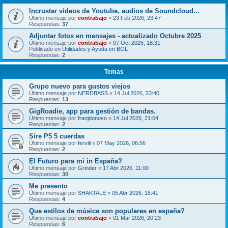
Incrustar vídeos de Youtube, audios de Soundcloud...
Último mensaje por
contrabajo
«
23 Feb 2026, 23:47
Respuestas:
37
Adjuntar fotos en mensajes - actualizado Octubre 2025
Último mensaje por
contrabajo
«
07 Oct 2025, 18:31
Publicado en
Utilidades y Ayuda en BOL
Respuestas:
2
Temas
Grupo nuevo para gustos viejos
Último mensaje por
NERDBASS
«
14 Jul 2026, 23:40
Respuestas:
13
GigRoadie, app para gestión de bandas.
Último mensaje por
franjdonoso
«
14 Jul 2026, 21:54
Respuestas:
2
Sire P5 5 cuerdas
Último mensaje por
fervili
«
07 May 2026, 06:56
Respuestas:
2
El Futuro para mi in España?
Último mensaje por
Grinder
«
17 Abr 2026, 11:00
Respuestas:
30
Me presento
Último mensaje por
SHAKTALE
«
05 Abr 2026, 15:41
Respuestas:
4
Que estilos de música son populares en españa?
Último mensaje por
contrabajo
«
01 Mar 2026, 20:23
Respuestas:
6