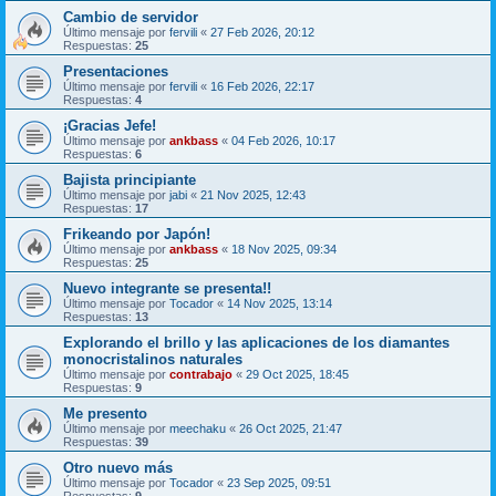
Cambio de servidor
Último mensaje por
fervili
«
27 Feb 2026, 20:12
Respuestas:
25
Presentaciones
Último mensaje por
fervili
«
16 Feb 2026, 22:17
Respuestas:
4
¡Gracias Jefe!
Último mensaje por
ankbass
«
04 Feb 2026, 10:17
Respuestas:
6
Bajista principiante
Último mensaje por
jabi
«
21 Nov 2025, 12:43
Respuestas:
17
Frikeando por Japón!
Último mensaje por
ankbass
«
18 Nov 2025, 09:34
Respuestas:
25
Nuevo integrante se presenta!!
Último mensaje por
Tocador
«
14 Nov 2025, 13:14
Respuestas:
13
Explorando el brillo y las aplicaciones de los diamantes
monocristalinos naturales
Último mensaje por
contrabajo
«
29 Oct 2025, 18:45
Respuestas:
9
Me presento
Último mensaje por
meechaku
«
26 Oct 2025, 21:47
Respuestas:
39
Otro nuevo más
Último mensaje por
Tocador
«
23 Sep 2025, 09:51
Respuestas:
9