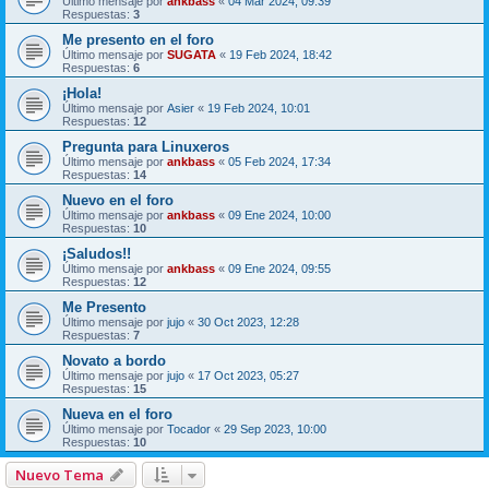
Último mensaje por
ankbass
«
04 Mar 2024, 09:39
Respuestas:
3
Me presento en el foro
Último mensaje por
SUGATA
«
19 Feb 2024, 18:42
Respuestas:
6
¡Hola!
Último mensaje por
Asier
«
19 Feb 2024, 10:01
Respuestas:
12
Pregunta para Linuxeros
Último mensaje por
ankbass
«
05 Feb 2024, 17:34
Respuestas:
14
Nuevo en el foro
Último mensaje por
ankbass
«
09 Ene 2024, 10:00
Respuestas:
10
¡Saludos!!
Último mensaje por
ankbass
«
09 Ene 2024, 09:55
Respuestas:
12
Me Presento
Último mensaje por
jujo
«
30 Oct 2023, 12:28
Respuestas:
7
Novato a bordo
Último mensaje por
jujo
«
17 Oct 2023, 05:27
Respuestas:
15
Nueva en el foro
Último mensaje por
Tocador
«
29 Sep 2023, 10:00
Respuestas:
10
Nuevo Tema