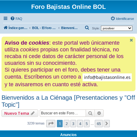
Foro Bajistas Online BOL
FAQ
Identificarse
B
Índice general
BOL - El foro de los hijos de La Ciénaga
Bienvenidos a La Ciénaga [Presentaciones y "Off Topic"]
Style:
u
Aviso de
cookies
: este portal web únicamente
s
utiliza
cookies
propias con finalidad técnica, no
c
recaba ni cede datos de carácter personal de los
a
usuarios sin su conocimiento.
r
Si quieres participar en el foro, debes tener una
cuenta. Escríbenos un correo a
y te avisaremos en cuanto esté activa.
Bienvenidos a La Ciénaga [Presentaciones y "Off
Topic"]
Buscar
Búsqueda avanza
Nuevo Tema
Página
1
de
65
1
2
3
4
5
65
Siguiente
3239 temas
…
Anuncios