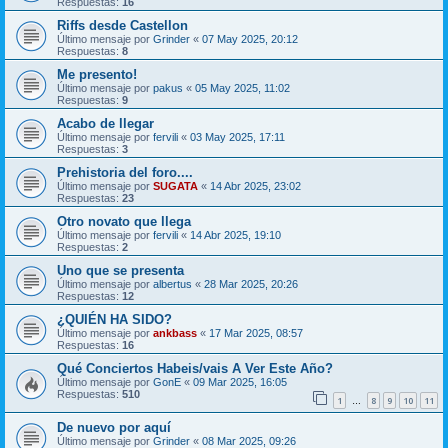
Respuestas:
16
Riffs desde Castellon
Último mensaje por
Grinder
«
07 May 2025, 20:12
Respuestas:
8
Me presento!
Último mensaje por
pakus
«
05 May 2025, 11:02
Respuestas:
9
Acabo de llegar
Último mensaje por
fervili
«
03 May 2025, 17:11
Respuestas:
3
Prehistoria del foro....
Último mensaje por
SUGATA
«
14 Abr 2025, 23:02
Respuestas:
23
Otro novato que llega
Último mensaje por
fervili
«
14 Abr 2025, 19:10
Respuestas:
2
Uno que se presenta
Último mensaje por
albertus
«
28 Mar 2025, 20:26
Respuestas:
12
¿QUIÉN HA SIDO?
Último mensaje por
ankbass
«
17 Mar 2025, 08:57
Respuestas:
16
Qué Conciertos Habeis/vais A Ver Este Año?
Último mensaje por
GonE
«
09 Mar 2025, 16:05
Respuestas:
510
1
8
9
10
11
…
De nuevo por aquí
Último mensaje por
Grinder
«
08 Mar 2025, 09:26