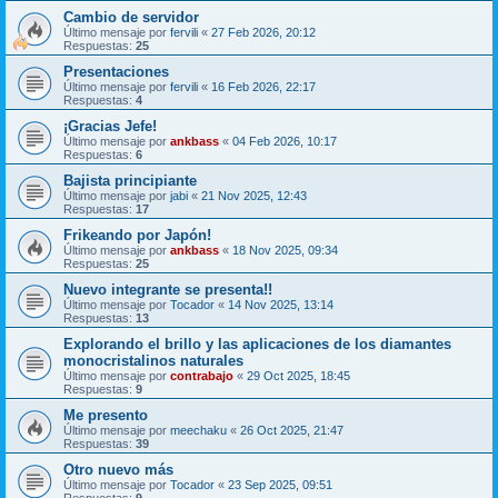
Cambio de servidor
Último mensaje por
fervili
«
27 Feb 2026, 20:12
Respuestas:
25
Presentaciones
Último mensaje por
fervili
«
16 Feb 2026, 22:17
Respuestas:
4
¡Gracias Jefe!
Último mensaje por
ankbass
«
04 Feb 2026, 10:17
Respuestas:
6
Bajista principiante
Último mensaje por
jabi
«
21 Nov 2025, 12:43
Respuestas:
17
Frikeando por Japón!
Último mensaje por
ankbass
«
18 Nov 2025, 09:34
Respuestas:
25
Nuevo integrante se presenta!!
Último mensaje por
Tocador
«
14 Nov 2025, 13:14
Respuestas:
13
Explorando el brillo y las aplicaciones de los diamantes
monocristalinos naturales
Último mensaje por
contrabajo
«
29 Oct 2025, 18:45
Respuestas:
9
Me presento
Último mensaje por
meechaku
«
26 Oct 2025, 21:47
Respuestas:
39
Otro nuevo más
Último mensaje por
Tocador
«
23 Sep 2025, 09:51
Respuestas:
9