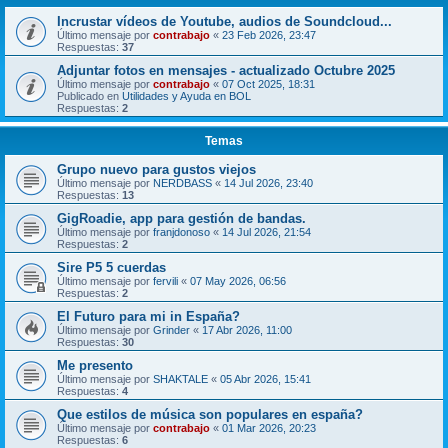
Incrustar vídeos de Youtube, audios de Soundcloud...
Último mensaje por
contrabajo
«
23 Feb 2026, 23:47
Respuestas:
37
Adjuntar fotos en mensajes - actualizado Octubre 2025
Último mensaje por
contrabajo
«
07 Oct 2025, 18:31
Publicado en
Utilidades y Ayuda en BOL
Respuestas:
2
Temas
Grupo nuevo para gustos viejos
Último mensaje por
NERDBASS
«
14 Jul 2026, 23:40
Respuestas:
13
GigRoadie, app para gestión de bandas.
Último mensaje por
franjdonoso
«
14 Jul 2026, 21:54
Respuestas:
2
Sire P5 5 cuerdas
Último mensaje por
fervili
«
07 May 2026, 06:56
Respuestas:
2
El Futuro para mi in España?
Último mensaje por
Grinder
«
17 Abr 2026, 11:00
Respuestas:
30
Me presento
Último mensaje por
SHAKTALE
«
05 Abr 2026, 15:41
Respuestas:
4
Que estilos de música son populares en españa?
Último mensaje por
contrabajo
«
01 Mar 2026, 20:23
Respuestas:
6