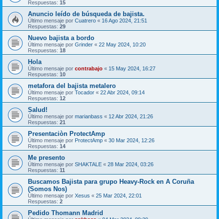
Respuestas:
15
Anuncio leído de búsqueda de bajista.
Último mensaje por
Cuatrero
«
16 Ago 2024, 21:51
Respuestas:
29
Nuevo bajista a bordo
Último mensaje por
Grinder
«
22 May 2024, 10:20
Respuestas:
18
Hola
Último mensaje por
contrabajo
«
15 May 2024, 16:27
Respuestas:
10
metafora del bajista metalero
Último mensaje por
Tocador
«
22 Abr 2024, 09:14
Respuestas:
12
Salud!
Último mensaje por
marianbass
«
12 Abr 2024, 21:26
Respuestas:
21
Presentaciòn ProtectAmp
Último mensaje por
ProtectAmp
«
30 Mar 2024, 12:26
Respuestas:
14
Me presento
Último mensaje por
SHAKTALE
«
28 Mar 2024, 03:26
Respuestas:
11
Buscamos Bajista para grupo Heavy-Rock en A Coruña
(Somos Nos)
Último mensaje por
Xesus
«
25 Mar 2024, 22:01
Respuestas:
2
Pedido Thomann Madrid