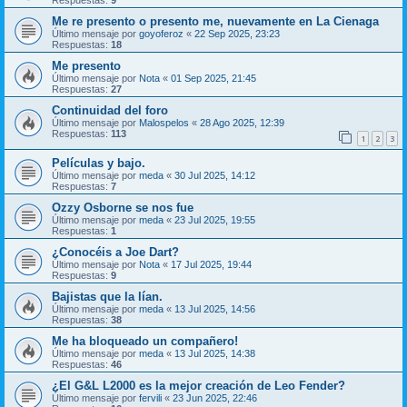
Me re presento o presento me, nuevamente en La Cienaga
Último mensaje por
goyoferoz
«
22 Sep 2025, 23:23
Respuestas:
18
Me presento
Último mensaje por
Nota
«
01 Sep 2025, 21:45
Respuestas:
27
Continuidad del foro
Último mensaje por
Malospelos
«
28 Ago 2025, 12:39
Respuestas:
113
1
2
3
Películas y bajo.
Último mensaje por
meda
«
30 Jul 2025, 14:12
Respuestas:
7
Ozzy Osborne se nos fue
Último mensaje por
meda
«
23 Jul 2025, 19:55
Respuestas:
1
¿Conocéis a Joe Dart?
Último mensaje por
Nota
«
17 Jul 2025, 19:44
Respuestas:
9
Bajistas que la lían.
Último mensaje por
meda
«
13 Jul 2025, 14:56
Respuestas:
38
Me ha bloqueado un compañero!
Último mensaje por
meda
«
13 Jul 2025, 14:38
Respuestas:
46
¿El G&L L2000 es la mejor creación de Leo Fender?
Último mensaje por
fervili
«
23 Jun 2025, 22:46