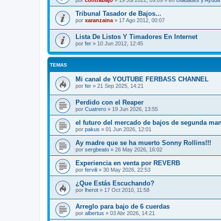
por
contrabajo
»
19 Jul 2022, 09:09
» en
Utilidades y Ayud
Tribunal Tasador de Bajos...
por
xaranzaina
»
17 Ago 2012, 00:07
Lista De Listos Y Timadores En Internet
por
fer
»
10 Jun 2012, 12:45
TEMAS
Mi canal de YOUTUBE FERBASS CHANNEL
por
fer
»
21 Sep 2025, 14:21
Perdido con el Reaper
por
Cuatrero
»
19 Jun 2026, 13:55
el futuro del mercado de bajos de segunda ma
por
pakus
»
01 Jun 2026, 12:01
Ay madre que se ha muerto Sonny Rollins!!!
por
sergbeato
»
26 May 2026, 16:02
Experiencia en venta por REVERB
por
fervili
»
30 May 2026, 22:53
¿Que Estás Escuchando?
por
lherot
»
17 Oct 2010, 11:58
Arreglo para bajo de 6 cuerdas
por
albertus
»
03 Abr 2026, 14:21