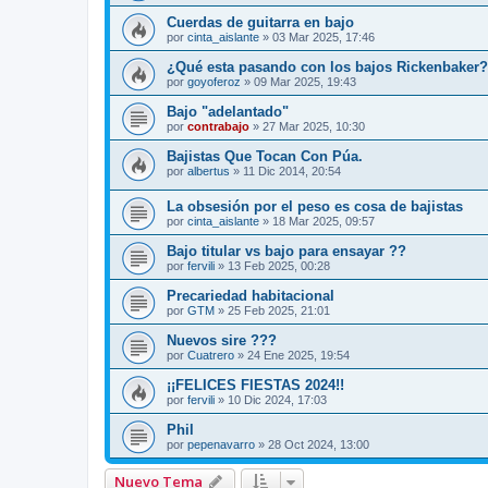
Cuerdas de guitarra en bajo
por
cinta_aislante
»
03 Mar 2025, 17:46
¿Qué esta pasando con los bajos Rickenbaker?
por
goyoferoz
»
09 Mar 2025, 19:43
Bajo "adelantado"
por
contrabajo
»
27 Mar 2025, 10:30
Bajistas Que Tocan Con Púa.
por
albertus
»
11 Dic 2014, 20:54
La obsesión por el peso es cosa de bajistas
por
cinta_aislante
»
18 Mar 2025, 09:57
Bajo titular vs bajo para ensayar ??
por
fervili
»
13 Feb 2025, 00:28
Precariedad habitacional
por
GTM
»
25 Feb 2025, 21:01
Nuevos sire ???
por
Cuatrero
»
24 Ene 2025, 19:54
¡¡FELICES FIESTAS 2024!!
por
fervili
»
10 Dic 2024, 17:03
Phil
por
pepenavarro
»
28 Oct 2024, 13:00
Nuevo Tema