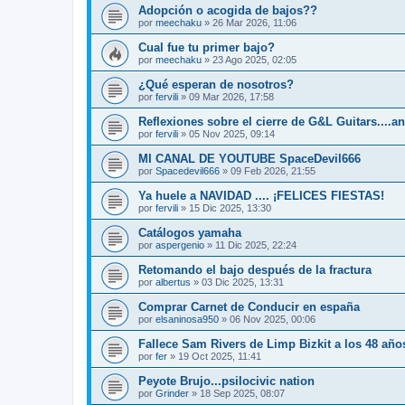
Adopción o acogida de bajos??
por
meechaku
»
26 Mar 2026, 11:06
Cual fue tu primer bajo?
por
meechaku
»
23 Ago 2025, 02:05
¿Qué esperan de nosotros?
por
fervili
»
09 Mar 2026, 17:58
Reflexiones sobre el cierre de G&L Guitars...
por
fervili
»
05 Nov 2025, 09:14
MI CANAL DE YOUTUBE SpaceDevil666
por
Spacedevil666
»
09 Feb 2026, 21:55
Ya huele a NAVIDAD .... ¡FELICES FIESTAS!
por
fervili
»
15 Dic 2025, 13:30
Catálogos yamaha
por
aspergenio
»
11 Dic 2025, 22:24
Retomando el bajo después de la fractura
por
albertus
»
03 Dic 2025, 13:31
Comprar Carnet de Conducir en españa
por
elsaninosa950
»
06 Nov 2025, 00:06
Fallece Sam Rivers de Limp Bizkit a los 48 año
por
fer
»
19 Oct 2025, 11:41
Peyote Brujo...psilocivic nation
por
Grinder
»
18 Sep 2025, 08:07