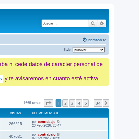
Buscar
Búsqueda avanz
Identificarse
Style:
caba ni cede datos de carácter personal de
y te avisaremos en cuanto esté activa.
Página
1
de
34
1
2
3
4
5
34
Siguiente
1665 temas
…
VISTAS
ÚLTIMO MENSAJE
por
contrabajo
266515
23 Feb 2026, 23:47
por
contrabajo
407031
07 Oct 2025, 18:31