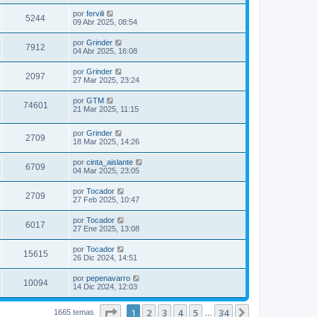
por
fervili
5244
09 Abr 2025, 08:54
por
Grinder
7912
04 Abr 2025, 16:08
por
Grinder
2097
27 Mar 2025, 23:24
por
GTM
74601
21 Mar 2025, 11:15
por
Grinder
2709
18 Mar 2025, 14:26
por
cinta_aislante
6709
04 Mar 2025, 23:05
por
Tocador
2709
27 Feb 2025, 10:47
por
Tocador
6017
27 Ene 2025, 13:08
por
Tocador
15615
26 Dic 2024, 14:51
por
pepenavarro
10094
14 Dic 2024, 12:03
Página
1
de
34
1
2
3
4
5
34
Siguiente
1665 temas
…