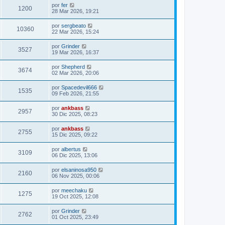
por
fer
1200
28 Mar 2026, 19:21
por
sergbeato
10360
22 Mar 2026, 15:24
por
Grinder
3527
19 Mar 2026, 16:37
por
Shepherd
3674
02 Mar 2026, 20:06
por
Spacedevil666
1535
09 Feb 2026, 21:55
por
ankbass
2957
30 Dic 2025, 08:23
por
ankbass
2755
15 Dic 2025, 09:22
por
albertus
3109
06 Dic 2025, 13:06
por
elsaninosa950
2160
06 Nov 2025, 00:06
por
meechaku
1275
19 Oct 2025, 12:08
por
Grinder
2762
01 Oct 2025, 23:49