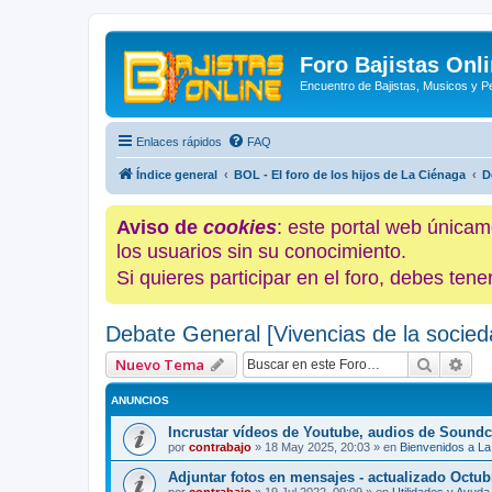
Foro Bajistas Onl
Encuentro de Bajistas, Musicos y 
Enlaces rápidos
FAQ
Índice general
BOL - El foro de los hijos de La Ciénaga
D
Aviso de
cookies
: este portal web únicam
los usuarios sin su conocimiento.
Si quieres participar en el foro, debes te
Debate General [Vivencias de la socied
Buscar
Bús
Nuevo Tema
ANUNCIOS
Incrustar vídeos de Youtube, audios de Soundc
por
contrabajo
»
18 May 2025, 20:03
» en
Bienvenidos a La
Adjuntar fotos en mensajes - actualizado Octub