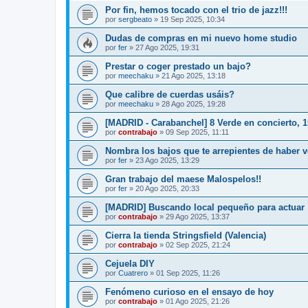
Por fin, hemos tocado con el trio de jazz!!!
por
sergbeato
»
19 Sep 2025, 10:34
Dudas de compras en mi nuevo home studio
por
fer
»
27 Ago 2025, 19:31
Prestar o coger prestado un bajo?
por
meechaku
»
21 Ago 2025, 13:18
Que calibre de cuerdas usáis?
por
meechaku
»
28 Ago 2025, 19:28
[MADRID - Carabanchel] 8 Verde en concierto, 
por
contrabajo
»
09 Sep 2025, 11:11
Nombra los bajos que te arrepientes de haber 
por
fer
»
23 Ago 2025, 13:29
Gran trabajo del maese Malospelos!!
por
fer
»
20 Ago 2025, 20:33
[MADRID] Buscando local pequeño para actuar
por
contrabajo
»
29 Ago 2025, 13:37
Cierra la tienda Stringsfield (Valencia)
por
contrabajo
»
02 Sep 2025, 21:24
Cejuela DIY
por
Cuatrero
»
01 Sep 2025, 11:26
Fenómeno curioso en el ensayo de hoy
por
contrabajo
»
01 Ago 2025, 21:26