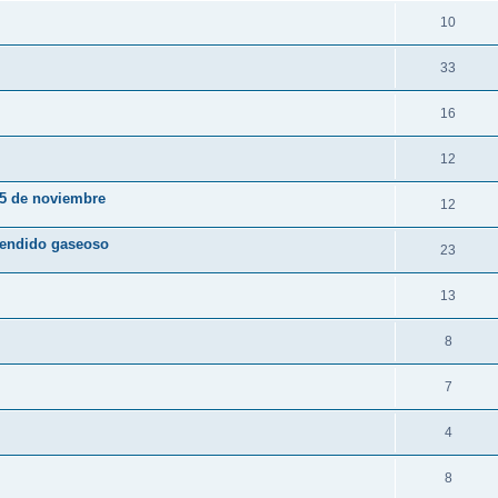
10
33
16
12
15 de noviembre
12
vendido gaseoso
23
13
8
7
4
8