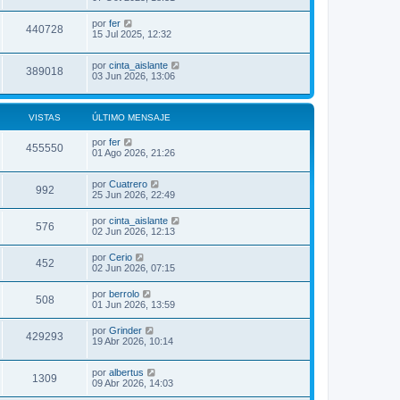
por
fer
440728
15 Jul 2025, 12:32
por
cinta_aislante
389018
03 Jun 2026, 13:06
VISTAS
ÚLTIMO MENSAJE
por
fer
455550
01 Ago 2026, 21:26
por
Cuatrero
992
25 Jun 2026, 22:49
por
cinta_aislante
576
02 Jun 2026, 12:13
por
Cerio
452
02 Jun 2026, 07:15
por
berrolo
508
01 Jun 2026, 13:59
por
Grinder
429293
19 Abr 2026, 10:14
por
albertus
1309
09 Abr 2026, 14:03