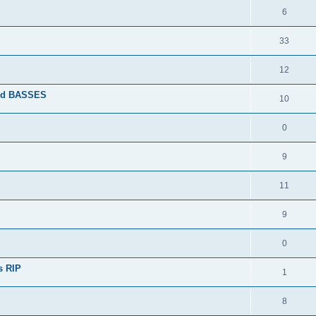
6
33
12
.and BASSES
10
0
9
11
9
0
s RIP
1
8