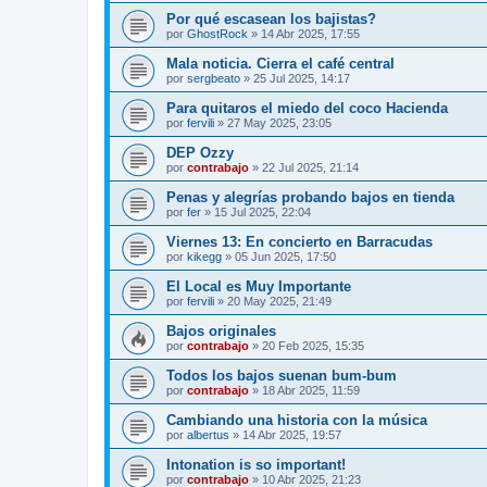
Por qué escasean los bajistas?
por
GhostRock
»
14 Abr 2025, 17:55
Mala noticia. Cierra el café central
por
sergbeato
»
25 Jul 2025, 14:17
Para quitaros el miedo del coco Hacienda
por
fervili
»
27 May 2025, 23:05
DEP Ozzy
por
contrabajo
»
22 Jul 2025, 21:14
Penas y alegrías probando bajos en tienda
por
fer
»
15 Jul 2025, 22:04
Viernes 13: En concierto en Barracudas
por
kikegg
»
05 Jun 2025, 17:50
El Local es Muy Importante
por
fervili
»
20 May 2025, 21:49
Bajos originales
por
contrabajo
»
20 Feb 2025, 15:35
Todos los bajos suenan bum-bum
por
contrabajo
»
18 Abr 2025, 11:59
Cambiando una historia con la música
por
albertus
»
14 Abr 2025, 19:57
Intonation is so important!
por
contrabajo
»
10 Abr 2025, 21:23