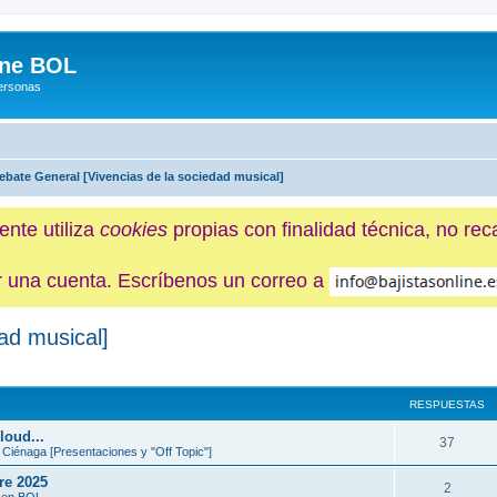
ine BOL
Personas
ebate General [Vivencias de la sociedad musical]
ente utiliza
cookies
propias con finalidad técnica, no re
ner una cuenta. Escríbenos un correo a
ad musical]
queda avanzada
RESPUESTAS
loud...
37
 Ciénaga [Presentaciones y "Off Topic"]
re 2025
2