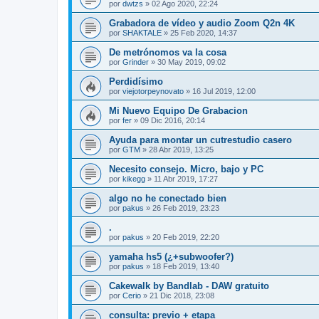
por
dwtzs
»
02 Ago 2020, 22:24
Grabadora de vídeo y audio Zoom Q2n 4K
por
SHAKTALE
»
25 Feb 2020, 14:37
De metrónomos va la cosa
por
Grinder
»
30 May 2019, 09:02
Perdidísimo
por
viejotorpeynovato
»
16 Jul 2019, 12:00
Mi Nuevo Equipo De Grabacion
por
fer
»
09 Dic 2016, 20:14
Ayuda para montar un cutrestudio casero
por
GTM
»
28 Abr 2019, 13:25
Necesito consejo. Micro, bajo y PC
por
kikegg
»
11 Abr 2019, 17:27
algo no he conectado bien
por
pakus
»
26 Feb 2019, 23:23
.
por
pakus
»
20 Feb 2019, 22:20
yamaha hs5 (¿+subwoofer?)
por
pakus
»
18 Feb 2019, 13:40
Cakewalk by Bandlab - DAW gratuito
por
Cerio
»
21 Dic 2018, 23:08
consulta: previo + etapa