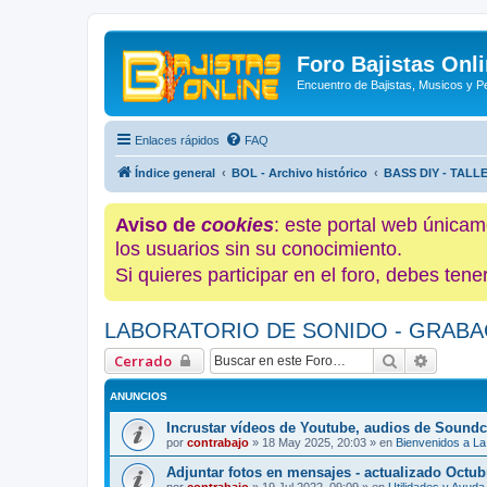
Foro Bajistas Onl
Encuentro de Bajistas, Musicos y 
Enlaces rápidos
FAQ
Índice general
BOL - Archivo histórico
BASS DIY - TALL
Aviso de
cookies
: este portal web únicam
los usuarios sin su conocimiento.
Si quieres participar en el foro, debes te
LABORATORIO DE SONIDO - GRABA
Buscar
Búsque
Cerrado
ANUNCIOS
Incrustar vídeos de Youtube, audios de Soundc
por
contrabajo
»
18 May 2025, 20:03
» en
Bienvenidos a La
Adjuntar fotos en mensajes - actualizado Octub