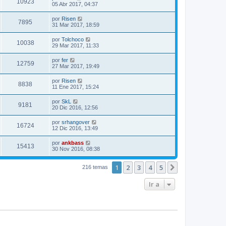
10923
05 Abr 2017, 04:37
por
Risen
7895
31 Mar 2017, 18:59
por
Tolchoco
10038
29 Mar 2017, 11:33
por
fer
12759
27 Mar 2017, 19:49
por
Risen
8838
11 Ene 2017, 15:24
por
SkL
9181
20 Dic 2016, 12:56
por
srhangover
16724
12 Dic 2016, 13:49
por
ankbass
15413
30 Nov 2016, 08:38
1
2
3
4
5
Siguiente
216 temas
Ir a