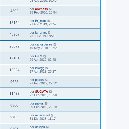
03 Ago 2020, 10:40
por
ankbass
4392
25 Feb 2020, 15:54
por
Er_mimi
18154
27 Ago 2019, 23:57
por
jarrumet
45807
23 Jul 2019, 09:28
por
carlosolares
26072
19 May 2019, 01:33
por
GTM
12101
29 Abr 2019, 02:48
por
kikegg
13924
17 Abr 2019, 23:27
por
pakus
9628
27 Feb 2019, 22:12
por
SUGATA
11433
22 Feb 2019, 18:50
por
pakus
8360
20 Feb 2019, 22:19
por
musirafael
9705
31 Dic 2018, 11:17
por
deivipd