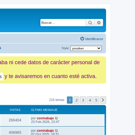
Buscar
Búsqueda avanz
Identificarse
A
Style:
caba ni cede datos de carácter personal de
y te avisaremos en cuanto esté activa.
1
2
3
4
5
Siguiente
216 temas
VISTAS
ÚLTIMO MENSAJE
por
contrabajo
266404
23 Feb 2026, 23:47
por
contrabajo
406965
07 Oct 2025, 18:31