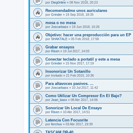
por
Dieg0nline
»
08 Nov 2018, 20:23
Recomendadme unos auriculares
por
Grinder
»
19 Sep 2018, 18:35
mesa o no mesa
por
Joscarbass
»
19 Jun 2018, 10:26
Objetivo: hacer una preproducción para un EP
por
SHAKTALE
»
05 Feb 2018, 17:58
Grabar ensayos
por
Risen
»
19 Jul 2017, 14:03
Conectar teclado a portatil y este a mesa
por
Grinder
»
15 Nov 2017, 17:19
Insonorizar Un Sotanillo
por
Invitado
»
21 Feb 2015, 10:36
Para altavoces pasivos. ...
por
Joscarbass
»
10 Jul 2017, 11:42
Como Utilizar Un Compresor En El Bajo?
por
Jean_bass
»
08 Abr 2017, 14:06
Sonorizar Un Local De Ensayo
por
Risen
»
10 Abr 2017, 14:51
Latencia Con Focusrite
por
ferchux
»
03 Abr 2017, 19:39
TASCAM DR-40