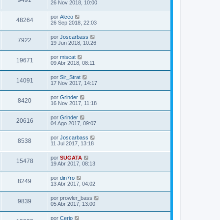
9491
26 Nov 2018, 10:00
por
Alceo
48264
26 Sep 2018, 22:03
por
Joscarbass
7922
19 Jun 2018, 10:26
por
miscat
19671
09 Abr 2018, 08:11
por
Sir_Strat
14091
17 Nov 2017, 14:17
por
Grinder
8420
16 Nov 2017, 11:18
por
Grinder
20616
04 Ago 2017, 09:07
por
Joscarbass
8538
11 Jul 2017, 13:18
por
SUGATA
15478
19 Abr 2017, 08:13
por
din7ro
8249
13 Abr 2017, 04:02
por
prowler_bass
9839
05 Abr 2017, 13:00
por
Cerio