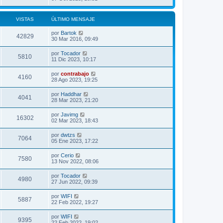
VISTAS
ÚLTIMO MENSAJE
por
Bartok
42829
30 Mar 2016, 09:49
por
Tocador
5810
11 Dic 2023, 10:17
por
contrabajo
4160
28 Ago 2023, 19:25
por
Haddhar
4041
28 Mar 2023, 21:20
por
Javimg
16302
02 Mar 2023, 18:43
por
dwtzs
7064
05 Ene 2023, 17:22
por
Cerio
7580
13 Nov 2022, 08:06
por
Tocador
4980
27 Jun 2022, 09:39
por
WIFI
5887
22 Feb 2022, 19:27
por
WIFI
9395
22 Feb 2022, 19:02