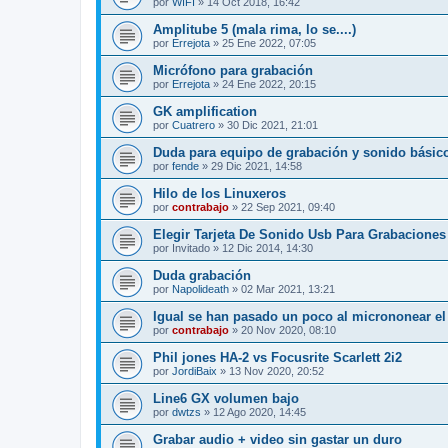
por
WIFI
»
14 Oct 2018, 16:42
Amplitube 5 (mala rima, lo se....)
por
Errejota
»
25 Ene 2022, 07:05
Micrófono para grabación
por
Errejota
»
24 Ene 2022, 20:15
GK amplification
por
Cuatrero
»
30 Dic 2021, 21:01
Duda para equipo de grabación y sonido básic
por
fende
»
29 Dic 2021, 14:58
Hilo de los Linuxeros
por
contrabajo
»
22 Sep 2021, 09:40
Elegir Tarjeta De Sonido Usb Para Grabaciones
por
Invitado
»
12 Dic 2014, 14:30
Duda grabación
por
Napolideath
»
02 Mar 2021, 13:21
Igual se han pasado un poco al micrononear el
por
contrabajo
»
20 Nov 2020, 08:10
Phil jones HA-2 vs Focusrite Scarlett 2i2
por
JordiBaix
»
13 Nov 2020, 20:52
Line6 GX volumen bajo
por
dwtzs
»
12 Ago 2020, 14:45
Grabar audio + video sin gastar un duro