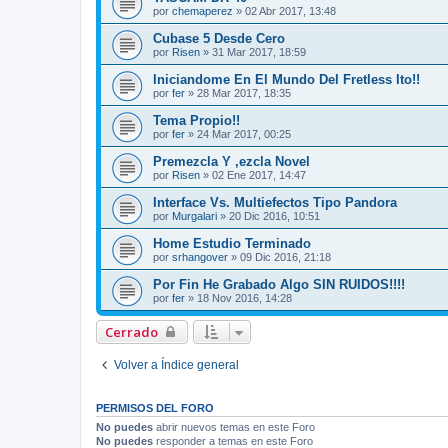
por
chemaperez
»
02 Abr 2017, 13:48
Cubase 5 Desde Cero
por
Risen
»
31 Mar 2017, 18:59
Iniciandome En El Mundo Del Fretless Ito!!
por
fer
»
28 Mar 2017, 18:35
Tema Propio!!
por
fer
»
24 Mar 2017, 00:25
Premezcla Y ,ezcla Novel
por
Risen
»
02 Ene 2017, 14:47
Interface Vs. Multiefectos Tipo Pandora
por
Murgalari
»
20 Dic 2016, 10:51
Home Estudio Terminado
por
srhangover
»
09 Dic 2016, 21:18
Por Fin He Grabado Algo SIN RUIDOS!!!!
por
fer
»
18 Nov 2016, 14:28
Cerrado
Volver a Índice general
PERMISOS DEL FORO
No puedes
abrir nuevos temas en este Foro
No puedes
responder a temas en este Foro