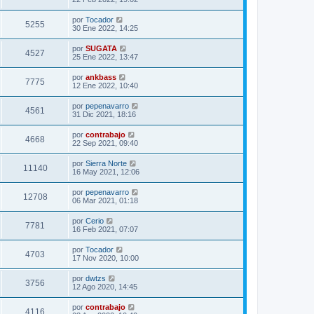
por
Tocador
5255
30 Ene 2022, 14:25
por
SUGATA
4527
25 Ene 2022, 13:47
por
ankbass
7775
12 Ene 2022, 10:40
por
pepenavarro
4561
31 Dic 2021, 18:16
por
contrabajo
4668
22 Sep 2021, 09:40
por
Sierra Norte
11140
16 May 2021, 12:06
por
pepenavarro
12708
06 Mar 2021, 01:18
por
Cerio
7781
16 Feb 2021, 07:07
por
Tocador
4703
17 Nov 2020, 10:00
por
dwtzs
3756
12 Ago 2020, 14:45
por
contrabajo
4116