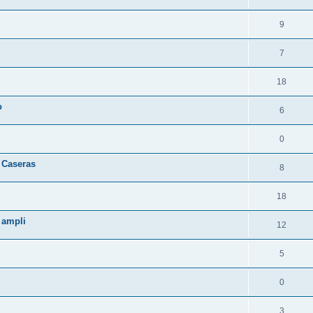
9
7
18
o
6
0
 Caseras
8
18
 ampli
12
5
0
3