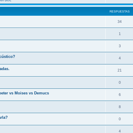
a en BOL
RESPUESTAS
34
1
3
cústico?
4
adas.
21
0
leeter vs Moises vs Demucs
6
8
arla?
0
4