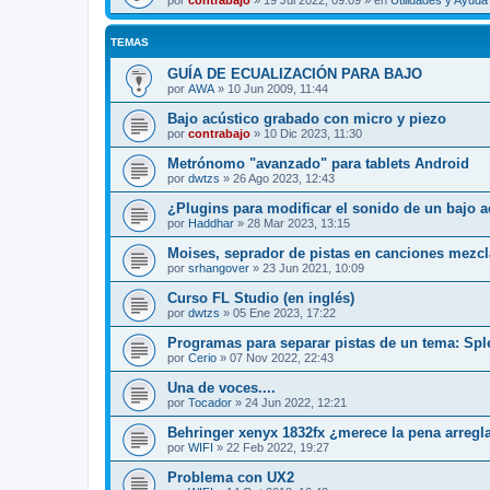
por
contrabajo
»
19 Jul 2022, 09:09
» en
Utilidades y Ayud
TEMAS
GUÍA DE ECUALIZACIÓN PARA BAJO
por
AWA
»
10 Jun 2009, 11:44
Bajo acústico grabado con micro y piezo
por
contrabajo
»
10 Dic 2023, 11:30
Metrónomo "avanzado" para tablets Android
por
dwtzs
»
26 Ago 2023, 12:43
¿Plugins para modificar el sonido de un bajo a
por
Haddhar
»
28 Mar 2023, 13:15
Moises, seprador de pistas en canciones mezcl
por
srhangover
»
23 Jun 2021, 10:09
Curso FL Studio (en inglés)
por
dwtzs
»
05 Ene 2023, 17:22
Programas para separar pistas de un tema: Sp
por
Cerio
»
07 Nov 2022, 22:43
Una de voces....
por
Tocador
»
24 Jun 2022, 12:21
Behringer xenyx 1832fx ¿merece la pena arregl
por
WIFI
»
22 Feb 2022, 19:27
Problema con UX2