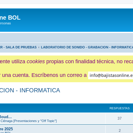
ine BOL
Personas
ER - SALA DE PRUEBAS
LABORATORIO DE SONIDO - GRABACION - INFORMATIC
ente utiliza
cookies
propias con finalidad técnica, no re
ner una cuenta. Escríbenos un correo a
CION - INFORMATICA
da avanzada
RESPUESTAS
loud...
37
 Ciénaga [Presentaciones y "Off Topic"]
re 2025
2