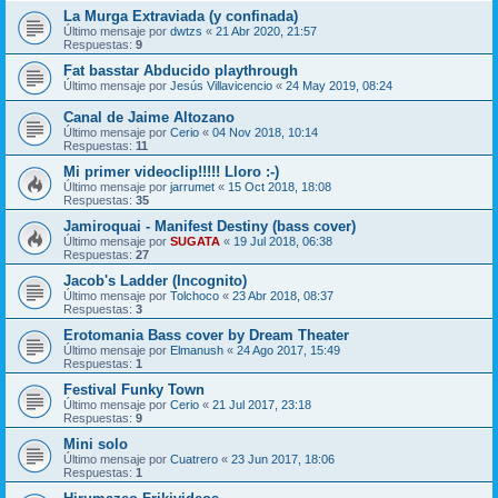
La Murga Extraviada (y confinada)
Último mensaje por
dwtzs
«
21 Abr 2020, 21:57
Respuestas:
9
Fat basstar Abducido playthrough
Último mensaje por
Jesús Villavicencio
«
24 May 2019, 08:24
Canal de Jaime Altozano
Último mensaje por
Cerio
«
04 Nov 2018, 10:14
Respuestas:
11
Mi primer videoclip!!!!! Lloro :-)
Último mensaje por
jarrumet
«
15 Oct 2018, 18:08
Respuestas:
35
Jamiroquai - Manifest Destiny (bass cover)
Último mensaje por
SUGATA
«
19 Jul 2018, 06:38
Respuestas:
27
Jacob's Ladder (Incognito)
Último mensaje por
Tolchoco
«
23 Abr 2018, 08:37
Respuestas:
3
Erotomania Bass cover by Dream Theater
Último mensaje por
Elmanush
«
24 Ago 2017, 15:49
Respuestas:
1
Festival Funky Town
Último mensaje por
Cerio
«
21 Jul 2017, 23:18
Respuestas:
9
Mini solo
Último mensaje por
Cuatrero
«
23 Jun 2017, 18:06
Respuestas:
1