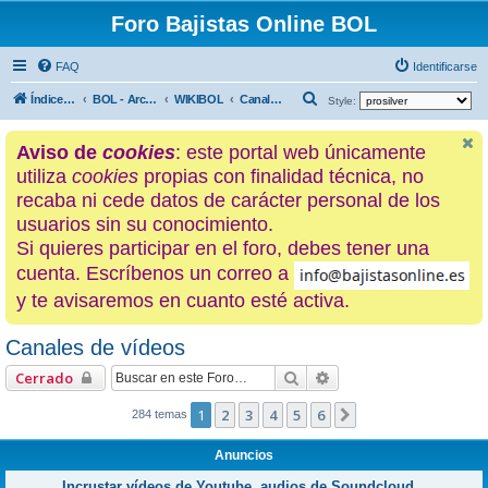
Foro Bajistas Online BOL
FAQ
Identificarse
B
Índice general
BOL - Archivo histórico
WIKIBOL
Canales de vídeos
Style:
u
Aviso de
cookies
: este portal web únicamente
s
utiliza
cookies
propias con finalidad técnica, no
c
recaba ni cede datos de carácter personal de los
a
usuarios sin su conocimiento.
r
Si quieres participar en el foro, debes tener una
cuenta. Escríbenos un correo a
y te avisaremos en cuanto esté activa.
Canales de vídeos
Buscar
Búsqueda avanzada
Cerrado
1
2
3
4
5
6
Siguiente
284 temas
Anuncios
Incrustar vídeos de Youtube, audios de Soundcloud...