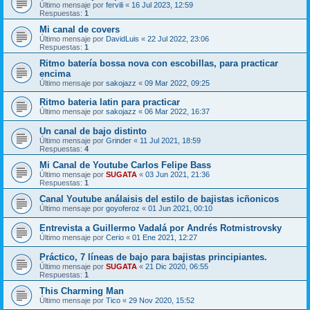
Último mensaje por
fervili
«
16 Jul 2023, 12:59
Respuestas:
1
Mi canal de covers
Último mensaje por
DavidLuis
«
22 Jul 2022, 23:06
Respuestas:
1
Ritmo batería bossa nova con escobillas, para practicar
encima
Último mensaje por
sakojazz
«
09 Mar 2022, 09:25
Ritmo bateria latin para practicar
Último mensaje por
sakojazz
«
06 Mar 2022, 16:37
Un canal de bajo distinto
Último mensaje por
Grinder
«
11 Jul 2021, 18:59
Respuestas:
4
Mi Canal de Youtube Carlos Felipe Bass
Último mensaje por
SUGATA
«
03 Jun 2021, 21:36
Respuestas:
1
Canal Youtube análaisis del estilo de bajistas icñonicos
Último mensaje por
goyoferoz
«
01 Jun 2021, 00:10
Entrevista a Guillermo Vadalá por Andrés Rotmistrovsky
Último mensaje por
Cerio
«
01 Ene 2021, 12:27
Práctico, 7 líneas de bajo para bajistas principiantes.
Último mensaje por
SUGATA
«
21 Dic 2020, 06:55
Respuestas:
1
This Charming Man
Último mensaje por
Tico
«
29 Nov 2020, 15:52