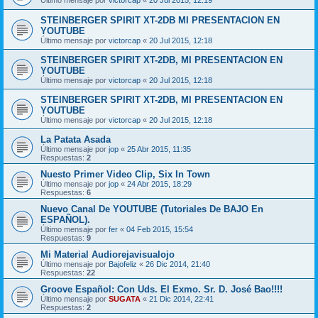
Último mensaje por
victorcap
«
20 Jul 2015, 12:19
STEINBERGER SPIRIT XT-2DB MI PRESENTACION EN
YOUTUBE
Último mensaje por
victorcap
«
20 Jul 2015, 12:18
STEINBERGER SPIRIT XT-2DB, MI PRESENTACION EN
YOUTUBE
Último mensaje por
victorcap
«
20 Jul 2015, 12:18
STEINBERGER SPIRIT XT-2DB, MI PRESENTACION EN
YOUTUBE
Último mensaje por
victorcap
«
20 Jul 2015, 12:18
La Patata Asada
Último mensaje por
jop
«
25 Abr 2015, 11:35
Respuestas:
2
Nuesto Primer Video Clip, Six In Town
Último mensaje por
jop
«
24 Abr 2015, 18:29
Respuestas:
6
Nuevo Canal De YOUTUBE (Tutoriales De BAJO En
ESPAÑOL).
Último mensaje por
fer
«
04 Feb 2015, 15:54
Respuestas:
9
Mi Material Audiorejavisualojo
Último mensaje por
Bajofeliz
«
26 Dic 2014, 21:40
Respuestas:
22
Groove Español: Con Uds. El Exmo. Sr. D. José Bao!!!!
Último mensaje por
SUGATA
«
21 Dic 2014, 22:41
Respuestas:
2