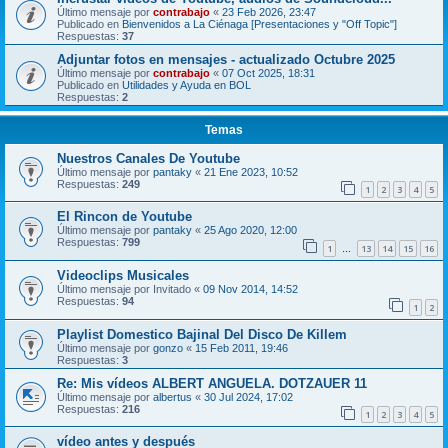
Último mensaje por
contrabajo
«
23 Feb 2026, 23:47
Publicado en
Bienvenidos a La Ciénaga [Presentaciones y "Off Topic"]
Respuestas:
37
Adjuntar fotos en mensajes - actualizado Octubre 2025
Último mensaje por
contrabajo
«
07 Oct 2025, 18:31
Publicado en
Utilidades y Ayuda en BOL
Respuestas:
2
Temas
Nuestros Canales De Youtube
Último mensaje por
pantaky
«
21 Ene 2023, 10:52
Respuestas:
249
1
2
3
4
5
El Rincon de Youtube
Último mensaje por
pantaky
«
25 Ago 2020, 12:00
Respuestas:
799
1
13
14
15
16
…
Videoclips Musicales
Último mensaje por
Invitado
«
09 Nov 2014, 14:52
Respuestas:
94
1
2
Playlist Domestico Bajinal Del Disco De Killem
Último mensaje por
gonzo
«
15 Feb 2011, 19:46
Respuestas:
3
Re: Mis vídeos ALBERT ANGUELA. DOTZAUER 11
Último mensaje por
albertus
«
30 Jul 2024, 17:02
Respuestas:
216
1
2
3
4
5
vídeo antes y después