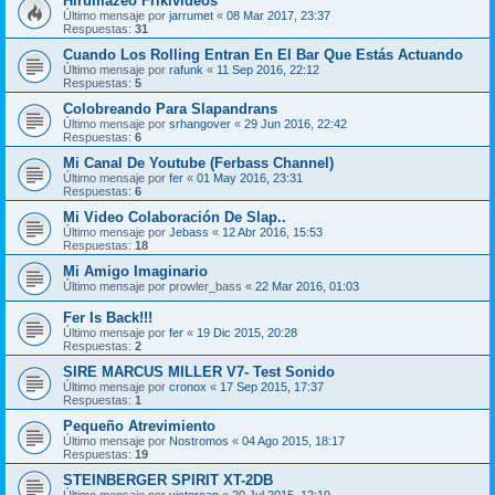
Hirumazeo Frikivideos
Último mensaje por
jarrumet
«
08 Mar 2017, 23:37
Respuestas:
31
Cuando Los Rolling Entran En El Bar Que Estás Actuando
Último mensaje por
rafunk
«
11 Sep 2016, 22:12
Respuestas:
5
Colobreando Para Slapandrans
Último mensaje por
srhangover
«
29 Jun 2016, 22:42
Respuestas:
6
Mi Canal De Youtube (Ferbass Channel)
Último mensaje por
fer
«
01 May 2016, 23:31
Respuestas:
6
Mi Video Colaboración De Slap..
Último mensaje por
Jebass
«
12 Abr 2016, 15:53
Respuestas:
18
Mi Amigo Imaginario
Último mensaje por
prowler_bass
«
22 Mar 2016, 01:03
Fer Is Back!!!
Último mensaje por
fer
«
19 Dic 2015, 20:28
Respuestas:
2
SIRE MARCUS MILLER V7- Test Sonido
Último mensaje por
cronox
«
17 Sep 2015, 17:37
Respuestas:
1
Pequeño Atrevimiento
Último mensaje por
Nostromos
«
04 Ago 2015, 18:17
Respuestas:
19
STEINBERGER SPIRIT XT-2DB