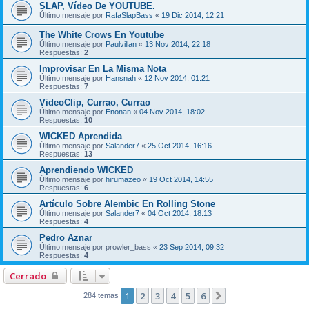
SLAP, Vídeo De YOUTUBE.
Último mensaje por
RafaSlapBass
«
19 Dic 2014, 12:21
The White Crows En Youtube
Último mensaje por
Paulvillan
«
13 Nov 2014, 22:18
Respuestas:
2
Improvisar En La Misma Nota
Último mensaje por
Hansnah
«
12 Nov 2014, 01:21
Respuestas:
7
VideoClip, Currao, Currao
Último mensaje por
Enonan
«
04 Nov 2014, 18:02
Respuestas:
10
WICKED Aprendida
Último mensaje por
Salander7
«
25 Oct 2014, 16:16
Respuestas:
13
Aprendiendo WICKED
Último mensaje por
hirumazeo
«
19 Oct 2014, 14:55
Respuestas:
6
Artículo Sobre Alembic En Rolling Stone
Último mensaje por
Salander7
«
04 Oct 2014, 18:13
Respuestas:
4
Pedro Aznar
Último mensaje por
prowler_bass
«
23 Sep 2014, 09:32
Respuestas:
4
Cerrado
1
2
3
4
5
6
Siguiente
284 temas