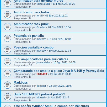
Amplificador para derribar muros
Último mensaje por
BubuSevilla
«
11 Feb 2023, 15:26
Respuestas:
9
Amplificador para bolos
Último mensaje por
fervili
«
03 Ene 2023, 11:01
Respuestas:
5
Amplificador rock punk
Último mensaje por
Grinder
«
01 Ene 2023, 10:34
Respuestas:
6
Potencia de pantalla
Último mensaje por
mavbdv
«
01 Sep 2022, 12:04
Respuestas:
6
Posición pantalla + combo
Último mensaje por
mavbdv
«
30 Ago 2022, 17:38
Respuestas:
4
mini amplificadores para auriculares
Último mensaje por
joseandaluz
«
13 Ago 2022, 10:08
Respuestas:
18
Comparando dos amplis a pilas: Joyo MA-10B y Peavey Solo
Último mensaje por
SUGATA
«
20 Jul 2022, 00:41
Respuestas:
8
Markbass
Último mensaje por
Tocador
«
22 May 2022, 11:45
Respuestas:
2
Duda SPEAKON 2 polos/4 polos??
Último mensaje por
Mortad
«
14 Abr 2022, 12:17
Respuestas:
8
¿Me podéis ayudar? Ampli o combo por 450 euros