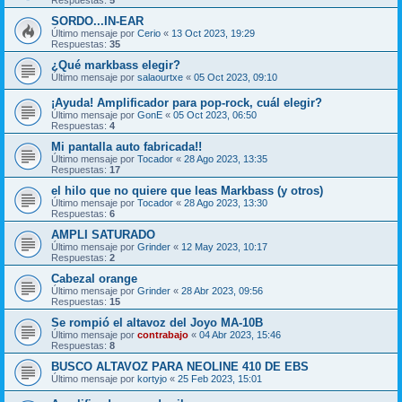
SORDO...IN-EAR
Último mensaje por
Cerio
«
13 Oct 2023, 19:29
Respuestas:
35
¿Qué markbass elegir?
Último mensaje por
salaourtxe
«
05 Oct 2023, 09:10
¡Ayuda! Amplificador para pop-rock, cuál elegir?
Último mensaje por
GonE
«
05 Oct 2023, 06:50
Respuestas:
4
Mi pantalla auto fabricada!!
Último mensaje por
Tocador
«
28 Ago 2023, 13:35
Respuestas:
17
el hilo que no quiere que leas Markbass (y otros)
Último mensaje por
Tocador
«
28 Ago 2023, 13:30
Respuestas:
6
AMPLI SATURADO
Último mensaje por
Grinder
«
12 May 2023, 10:17
Respuestas:
2
Cabezal orange
Último mensaje por
Grinder
«
28 Abr 2023, 09:56
Respuestas:
15
Se rompió el altavoz del Joyo MA-10B
Último mensaje por
contrabajo
«
04 Abr 2023, 15:46
Respuestas:
8
BUSCO ALTAVOZ PARA NEOLINE 410 DE EBS
Último mensaje por
kortyjo
«
25 Feb 2023, 15:01