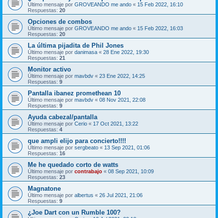
Último mensaje por
GROVEANDO me ando
«
15 Feb 2022, 16:10
Respuestas:
20
Opciones de combos
Último mensaje por
GROVEANDO me ando
«
15 Feb 2022, 16:03
Respuestas:
20
La última pijadita de Phil Jones
Último mensaje por
danimasa
«
28 Ene 2022, 19:30
Respuestas:
21
Monitor activo
Último mensaje por
mavbdv
«
23 Ene 2022, 14:25
Respuestas:
9
Pantalla ibanez promethean 10
Último mensaje por
mavbdv
«
08 Nov 2021, 22:08
Respuestas:
9
Ayuda cabezal/pantalla
Último mensaje por
Cerio
«
17 Oct 2021, 13:22
Respuestas:
4
que ampli elijo para concierto!!!!
Último mensaje por
sergbeato
«
13 Sep 2021, 01:06
Respuestas:
16
Me he quedado corto de watts
Último mensaje por
contrabajo
«
08 Sep 2021, 10:09
Respuestas:
23
Magnatone
Último mensaje por
albertus
«
26 Jul 2021, 21:06
Respuestas:
9
¿Joe Dart con un Rumble 100?