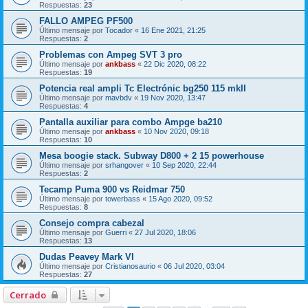
Respuestas:
23
FALLO AMPEG PF500
Último mensaje por
Tocador
«
16 Ene 2021, 21:25
Respuestas:
2
Problemas con Ampeg SVT 3 pro
Último mensaje por
ankbass
«
22 Dic 2020, 08:22
Respuestas:
19
Potencia real ampli Tc Electrónic bg250 115 mkII
Último mensaje por
mavbdv
«
19 Nov 2020, 13:47
Respuestas:
4
Pantalla auxiliar para combo Ampge ba210
Último mensaje por
ankbass
«
10 Nov 2020, 09:18
Respuestas:
10
Mesa boogie stack. Subway D800 + 2 15 powerhouse
Último mensaje por
srhangover
«
10 Sep 2020, 22:44
Respuestas:
2
Tecamp Puma 900 vs Reidmar 750
Último mensaje por
towerbass
«
15 Ago 2020, 09:52
Respuestas:
8
Consejo compra cabezal
Último mensaje por
Guerri
«
27 Jul 2020, 18:06
Respuestas:
13
Dudas Peavey Mark VI
Último mensaje por
Cristianosaurio
«
06 Jul 2020, 03:04
Respuestas:
27
Cerrado