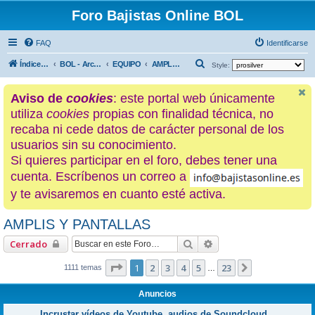
Foro Bajistas Online BOL
FAQ
Identificarse
B
Índice general
BOL - Archivo histórico
EQUIPO
AMPLIS Y PANTALLAS
Style:
u
Aviso de
cookies
: este portal web únicamente
s
utiliza
cookies
propias con finalidad técnica, no
c
recaba ni cede datos de carácter personal de los
a
usuarios sin su conocimiento.
r
Si quieres participar en el foro, debes tener una
cuenta. Escríbenos un correo a
y te avisaremos en cuanto esté activa.
AMPLIS Y PANTALLAS
Buscar
Búsqueda avanzada
Cerrado
Página
1
de
23
1
2
3
4
5
23
Siguiente
1111 temas
…
Anuncios
Incrustar vídeos de Youtube, audios de Soundcloud...