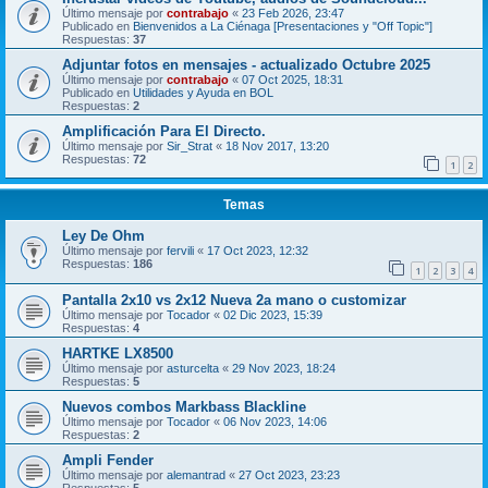
Último mensaje por
contrabajo
«
23 Feb 2026, 23:47
Publicado en
Bienvenidos a La Ciénaga [Presentaciones y "Off Topic"]
Respuestas:
37
Adjuntar fotos en mensajes - actualizado Octubre 2025
Último mensaje por
contrabajo
«
07 Oct 2025, 18:31
Publicado en
Utilidades y Ayuda en BOL
Respuestas:
2
Amplificación Para El Directo.
Último mensaje por
Sir_Strat
«
18 Nov 2017, 13:20
Respuestas:
72
1
2
Temas
Ley De Ohm
Último mensaje por
fervili
«
17 Oct 2023, 12:32
Respuestas:
186
1
2
3
4
Pantalla 2x10 vs 2x12 Nueva 2a mano o customizar
Último mensaje por
Tocador
«
02 Dic 2023, 15:39
Respuestas:
4
HARTKE LX8500
Último mensaje por
asturcelta
«
29 Nov 2023, 18:24
Respuestas:
5
Nuevos combos Markbass Blackline
Último mensaje por
Tocador
«
06 Nov 2023, 14:06
Respuestas:
2
Ampli Fender
Último mensaje por
alemantrad
«
27 Oct 2023, 23:23
Respuestas:
5