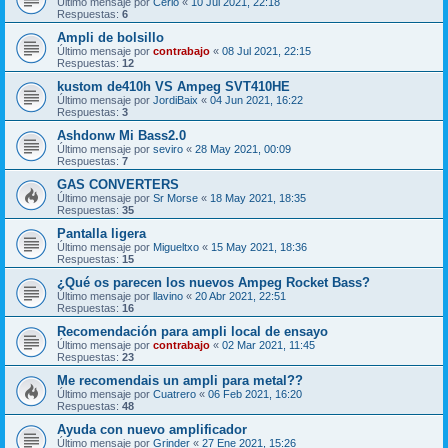
Último mensaje por
Cerio
«
10 Jul 2021, 22:18
Respuestas:
6
Ampli de bolsillo
Último mensaje por
contrabajo
«
08 Jul 2021, 22:15
Respuestas:
12
kustom de410h VS Ampeg SVT410HE
Último mensaje por
JordiBaix
«
04 Jun 2021, 16:22
Respuestas:
3
Ashdonw Mi Bass2.0
Último mensaje por
seviro
«
28 May 2021, 00:09
Respuestas:
7
GAS CONVERTERS
Último mensaje por
Sr Morse
«
18 May 2021, 18:35
Respuestas:
35
Pantalla ligera
Último mensaje por
Migueltxo
«
15 May 2021, 18:36
Respuestas:
15
¿Qué os parecen los nuevos Ampeg Rocket Bass?
Último mensaje por
llavino
«
20 Abr 2021, 22:51
Respuestas:
16
Recomendación para ampli local de ensayo
Último mensaje por
contrabajo
«
02 Mar 2021, 11:45
Respuestas:
23
Me recomendais un ampli para metal??
Último mensaje por
Cuatrero
«
06 Feb 2021, 16:20
Respuestas:
48
Ayuda con nuevo amplificador
Último mensaje por
Grinder
«
27 Ene 2021, 15:26