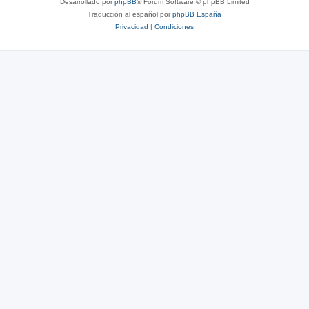
Desarrollado por
phpBB
® Forum Software © phpBB Limited
Traducción al español por
phpBB España
Privacidad
|
Condiciones