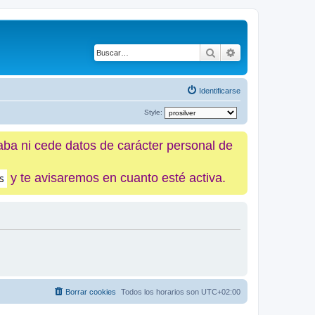
Buscar
Búsqueda avanz
Identificarse
Style:
caba ni cede datos de carácter personal de
y te avisaremos en cuanto esté activa.
Borrar cookies
Todos los horarios son
UTC+02:00