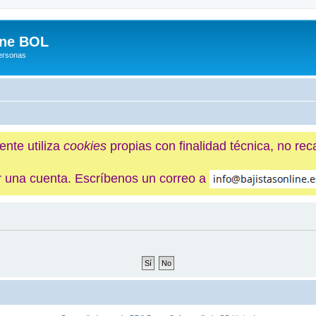
ine BOL
Personas
ente utiliza
cookies
propias con finalidad técnica, no re
ner una cuenta. Escríbenos un correo a