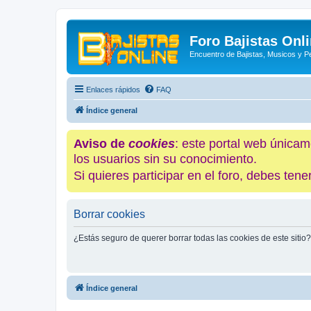
Foro Bajistas Onl
Encuentro de Bajistas, Musicos y 
Enlaces rápidos
FAQ
Índice general
Aviso de
cookies
: este portal web únicam
los usuarios sin su conocimiento.
Si quieres participar en el foro, debes te
Borrar cookies
¿Estás seguro de querer borrar todas las cookies de este sitio?
Índice general