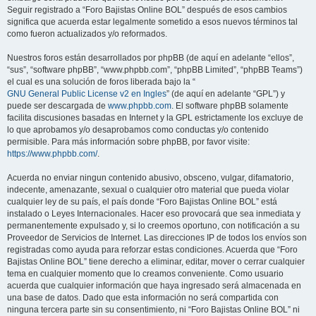
Seguir registrado a “Foro Bajistas Online BOL” después de esos cambios
significa que acuerda estar legalmente sometido a esos nuevos términos tal
como fueron actualizados y/o reformados.
Nuestros foros están desarrollados por phpBB (de aquí en adelante “ellos”,
“sus”, “software phpBB”, “www.phpbb.com”, “phpBB Limited”, “phpBB Teams”)
el cual es una solución de foros liberada bajo la “
GNU General Public License v2 en Ingles
” (de aquí en adelante “GPL”) y
puede ser descargada de
www.phpbb.com
. El software phpBB solamente
facilita discusiones basadas en Internet y la GPL estrictamente los excluye de
lo que aprobamos y/o desaprobamos como conductas y/o contenido
permisible. Para más información sobre phpBB, por favor visite:
https://www.phpbb.com/
.
Acuerda no enviar ningun contenido abusivo, obsceno, vulgar, difamatorio,
indecente, amenazante, sexual o cualquier otro material que pueda violar
cualquier ley de su país, el país donde “Foro Bajistas Online BOL” está
instalado o Leyes Internacionales. Hacer eso provocará que sea inmediata y
permanentemente expulsado y, si lo creemos oportuno, con notificación a su
Proveedor de Servicios de Internet. Las direcciones IP de todos los envíos son
registradas como ayuda para reforzar estas condiciones. Acuerda que “Foro
Bajistas Online BOL” tiene derecho a eliminar, editar, mover o cerrar cualquier
tema en cualquier momento que lo creamos conveniente. Como usuario
acuerda que cualquier información que haya ingresado será almacenada en
una base de datos. Dado que esta información no será compartida con
ninguna tercera parte sin su consentimiento, ni “Foro Bajistas Online BOL” ni