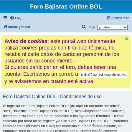
Foro Bajistas Online BOL
FAQ
Identificarse
B
Índice general
Style:
u
Aviso de
cookies
: este portal web únicamente
s
utiliza
cookies
propias con finalidad técnica, no
c
recaba ni cede datos de carácter personal de los
a
usuarios sin su conocimiento.
r
Si quieres participar en el foro, debes tener una
cuenta. Escríbenos un correo a
y te avisaremos en cuanto esté activa.
Foro Bajistas Online BOL - Condiciones de uso
Al ingresar en “Foro Bajistas Online BOL” (de aquí en adelante “nosotros”,
“nos”, “nuestro”, “Foro Bajistas Online BOL”, “https://bajistasonline.es/forum”),
usted acuerda estar legalmente sometido a los siguientes términos. En caso
contrario por favor no se registre y/o use “Foro Bajistas Online BOL”. Podemos
cambiar estos términos en cualquier momento e intentaríamos avisarle, sin
embargo sería prudente que los revisase por su cuenta periódicamente.