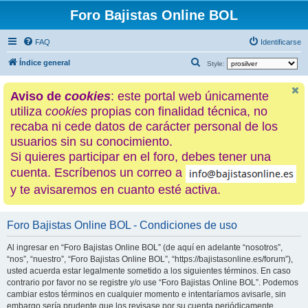
Foro Bajistas Online BOL
FAQ
Identificarse
B
Índice general
Style:
u
Aviso de
cookies
: este portal web únicamente
s
utiliza
cookies
propias con finalidad técnica, no
c
recaba ni cede datos de carácter personal de los
a
usuarios sin su conocimiento.
r
Si quieres participar en el foro, debes tener una
cuenta. Escríbenos un correo a
y te avisaremos en cuanto esté activa.
Foro Bajistas Online BOL - Condiciones de uso
Al ingresar en “Foro Bajistas Online BOL” (de aquí en adelante “nosotros”,
“nos”, “nuestro”, “Foro Bajistas Online BOL”, “https://bajistasonline.es/forum”),
usted acuerda estar legalmente sometido a los siguientes términos. En caso
contrario por favor no se registre y/o use “Foro Bajistas Online BOL”. Podemos
cambiar estos términos en cualquier momento e intentaríamos avisarle, sin
embargo sería prudente que los revisase por su cuenta periódicamente.