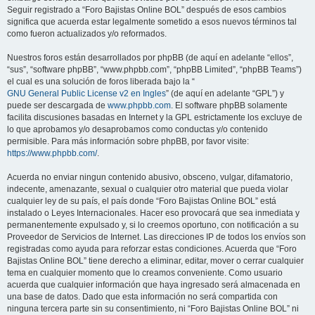
Seguir registrado a “Foro Bajistas Online BOL” después de esos cambios
significa que acuerda estar legalmente sometido a esos nuevos términos tal
como fueron actualizados y/o reformados.
Nuestros foros están desarrollados por phpBB (de aquí en adelante “ellos”,
“sus”, “software phpBB”, “www.phpbb.com”, “phpBB Limited”, “phpBB Teams”)
el cual es una solución de foros liberada bajo la “
GNU General Public License v2 en Ingles
” (de aquí en adelante “GPL”) y
puede ser descargada de
www.phpbb.com
. El software phpBB solamente
facilita discusiones basadas en Internet y la GPL estrictamente los excluye de
lo que aprobamos y/o desaprobamos como conductas y/o contenido
permisible. Para más información sobre phpBB, por favor visite:
https://www.phpbb.com/
.
Acuerda no enviar ningun contenido abusivo, obsceno, vulgar, difamatorio,
indecente, amenazante, sexual o cualquier otro material que pueda violar
cualquier ley de su país, el país donde “Foro Bajistas Online BOL” está
instalado o Leyes Internacionales. Hacer eso provocará que sea inmediata y
permanentemente expulsado y, si lo creemos oportuno, con notificación a su
Proveedor de Servicios de Internet. Las direcciones IP de todos los envíos son
registradas como ayuda para reforzar estas condiciones. Acuerda que “Foro
Bajistas Online BOL” tiene derecho a eliminar, editar, mover o cerrar cualquier
tema en cualquier momento que lo creamos conveniente. Como usuario
acuerda que cualquier información que haya ingresado será almacenada en
una base de datos. Dado que esta información no será compartida con
ninguna tercera parte sin su consentimiento, ni “Foro Bajistas Online BOL” ni