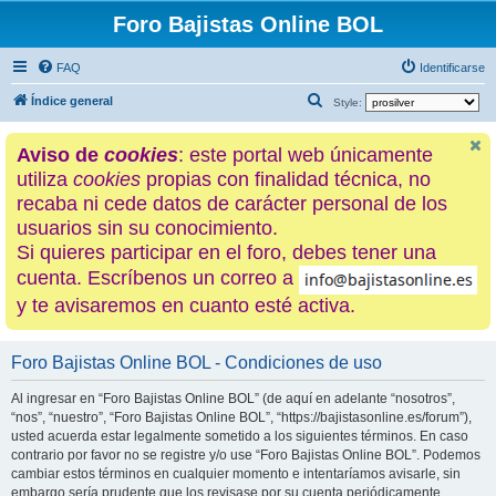
Foro Bajistas Online BOL
FAQ
Identificarse
B
Índice general
Style:
u
Aviso de
cookies
: este portal web únicamente
s
utiliza
cookies
propias con finalidad técnica, no
c
recaba ni cede datos de carácter personal de los
a
usuarios sin su conocimiento.
r
Si quieres participar en el foro, debes tener una
cuenta. Escríbenos un correo a
y te avisaremos en cuanto esté activa.
Foro Bajistas Online BOL - Condiciones de uso
Al ingresar en “Foro Bajistas Online BOL” (de aquí en adelante “nosotros”,
“nos”, “nuestro”, “Foro Bajistas Online BOL”, “https://bajistasonline.es/forum”),
usted acuerda estar legalmente sometido a los siguientes términos. En caso
contrario por favor no se registre y/o use “Foro Bajistas Online BOL”. Podemos
cambiar estos términos en cualquier momento e intentaríamos avisarle, sin
embargo sería prudente que los revisase por su cuenta periódicamente.