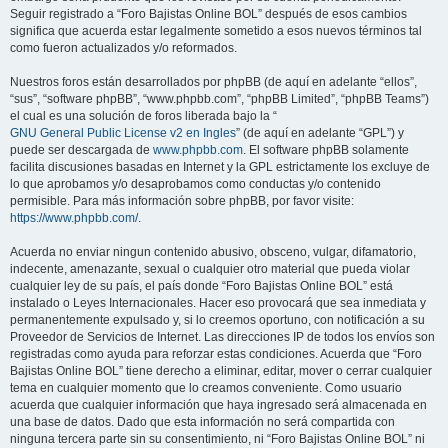
Seguir registrado a “Foro Bajistas Online BOL” después de esos cambios
significa que acuerda estar legalmente sometido a esos nuevos términos tal
como fueron actualizados y/o reformados.
Nuestros foros están desarrollados por phpBB (de aquí en adelante “ellos”,
“sus”, “software phpBB”, “www.phpbb.com”, “phpBB Limited”, “phpBB Teams”)
el cual es una solución de foros liberada bajo la “
GNU General Public License v2 en Ingles
” (de aquí en adelante “GPL”) y
puede ser descargada de
www.phpbb.com
. El software phpBB solamente
facilita discusiones basadas en Internet y la GPL estrictamente los excluye de
lo que aprobamos y/o desaprobamos como conductas y/o contenido
permisible. Para más información sobre phpBB, por favor visite:
https://www.phpbb.com/
.
Acuerda no enviar ningun contenido abusivo, obsceno, vulgar, difamatorio,
indecente, amenazante, sexual o cualquier otro material que pueda violar
cualquier ley de su país, el país donde “Foro Bajistas Online BOL” está
instalado o Leyes Internacionales. Hacer eso provocará que sea inmediata y
permanentemente expulsado y, si lo creemos oportuno, con notificación a su
Proveedor de Servicios de Internet. Las direcciones IP de todos los envíos son
registradas como ayuda para reforzar estas condiciones. Acuerda que “Foro
Bajistas Online BOL” tiene derecho a eliminar, editar, mover o cerrar cualquier
tema en cualquier momento que lo creamos conveniente. Como usuario
acuerda que cualquier información que haya ingresado será almacenada en
una base de datos. Dado que esta información no será compartida con
ninguna tercera parte sin su consentimiento, ni “Foro Bajistas Online BOL” ni