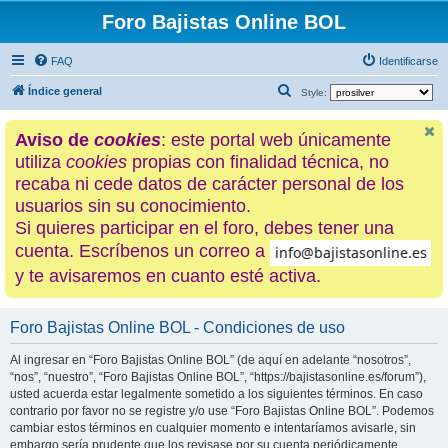
Foro Bajistas Online BOL
FAQ
Identificarse
B
Índice general
Style:
u
Aviso de
cookies
: este portal web únicamente
s
utiliza
cookies
propias con finalidad técnica, no
c
recaba ni cede datos de carácter personal de los
a
usuarios sin su conocimiento.
r
Si quieres participar en el foro, debes tener una
cuenta. Escríbenos un correo a
y te avisaremos en cuanto esté activa.
Foro Bajistas Online BOL - Condiciones de uso
Al ingresar en “Foro Bajistas Online BOL” (de aquí en adelante “nosotros”,
“nos”, “nuestro”, “Foro Bajistas Online BOL”, “https://bajistasonline.es/forum”),
usted acuerda estar legalmente sometido a los siguientes términos. En caso
contrario por favor no se registre y/o use “Foro Bajistas Online BOL”. Podemos
cambiar estos términos en cualquier momento e intentaríamos avisarle, sin
embargo sería prudente que los revisase por su cuenta periódicamente.