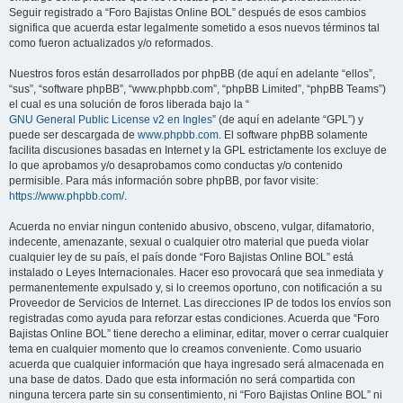
Seguir registrado a “Foro Bajistas Online BOL” después de esos cambios
significa que acuerda estar legalmente sometido a esos nuevos términos tal
como fueron actualizados y/o reformados.
Nuestros foros están desarrollados por phpBB (de aquí en adelante “ellos”,
“sus”, “software phpBB”, “www.phpbb.com”, “phpBB Limited”, “phpBB Teams”)
el cual es una solución de foros liberada bajo la “
GNU General Public License v2 en Ingles
” (de aquí en adelante “GPL”) y
puede ser descargada de
www.phpbb.com
. El software phpBB solamente
facilita discusiones basadas en Internet y la GPL estrictamente los excluye de
lo que aprobamos y/o desaprobamos como conductas y/o contenido
permisible. Para más información sobre phpBB, por favor visite:
https://www.phpbb.com/
.
Acuerda no enviar ningun contenido abusivo, obsceno, vulgar, difamatorio,
indecente, amenazante, sexual o cualquier otro material que pueda violar
cualquier ley de su país, el país donde “Foro Bajistas Online BOL” está
instalado o Leyes Internacionales. Hacer eso provocará que sea inmediata y
permanentemente expulsado y, si lo creemos oportuno, con notificación a su
Proveedor de Servicios de Internet. Las direcciones IP de todos los envíos son
registradas como ayuda para reforzar estas condiciones. Acuerda que “Foro
Bajistas Online BOL” tiene derecho a eliminar, editar, mover o cerrar cualquier
tema en cualquier momento que lo creamos conveniente. Como usuario
acuerda que cualquier información que haya ingresado será almacenada en
una base de datos. Dado que esta información no será compartida con
ninguna tercera parte sin su consentimiento, ni “Foro Bajistas Online BOL” ni