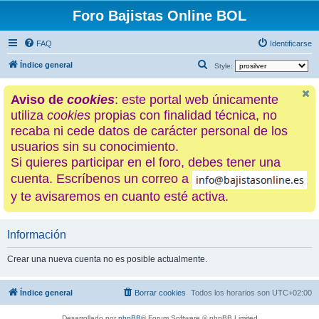
Foro Bajistas Online BOL
FAQ
Identificarse
B
Índice general
Style:
u
Aviso de
cookies
: este portal web únicamente
s
utiliza
cookies
propias con finalidad técnica, no
c
recaba ni cede datos de carácter personal de los
a
usuarios sin su conocimiento.
r
Si quieres participar en el foro, debes tener una
cuenta. Escríbenos un correo a
y te avisaremos en cuanto esté activa.
Información
Crear una nueva cuenta no es posible actualmente.
Índice general
Borrar cookies
Todos los horarios son
UTC+02:00
Desarrollado por
phpBB
® Forum Software © phpBB Limited