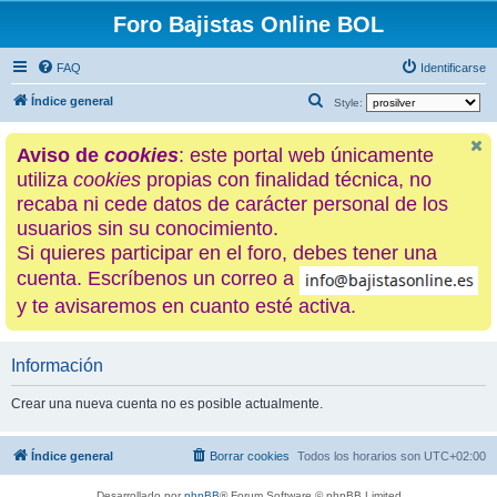
Foro Bajistas Online BOL
FAQ
Identificarse
B
Índice general
Style:
u
Aviso de
cookies
: este portal web únicamente
s
utiliza
cookies
propias con finalidad técnica, no
c
recaba ni cede datos de carácter personal de los
a
usuarios sin su conocimiento.
r
Si quieres participar en el foro, debes tener una
cuenta. Escríbenos un correo a
y te avisaremos en cuanto esté activa.
Información
Crear una nueva cuenta no es posible actualmente.
Índice general
Borrar cookies
Todos los horarios son
UTC+02:00
Desarrollado por
phpBB
® Forum Software © phpBB Limited