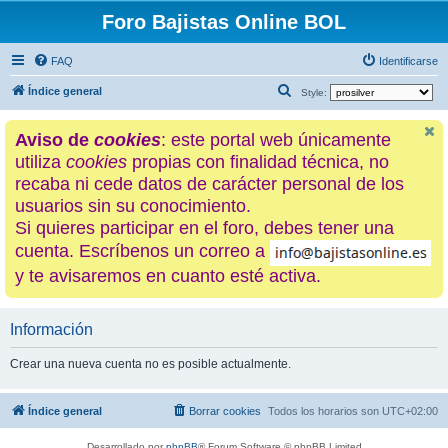
Foro Bajistas Online BOL
FAQ
Identificarse
B
Índice general
Style:
u
Aviso de
cookies
: este portal web únicamente
s
utiliza
cookies
propias con finalidad técnica, no
c
recaba ni cede datos de carácter personal de los
a
usuarios sin su conocimiento.
r
Si quieres participar en el foro, debes tener una
cuenta. Escríbenos un correo a
y te avisaremos en cuanto esté activa.
Información
Crear una nueva cuenta no es posible actualmente.
Índice general
Borrar cookies
Todos los horarios son
UTC+02:00
Desarrollado por
phpBB
® Forum Software © phpBB Limited