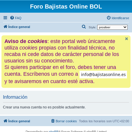
Foro Bajistas Online BOL
FAQ
Identificarse
B
Índice general
Style:
u
Aviso de
cookies
: este portal web únicamente
s
utiliza
cookies
propias con finalidad técnica, no
c
recaba ni cede datos de carácter personal de los
a
usuarios sin su conocimiento.
r
Si quieres participar en el foro, debes tener una
cuenta. Escríbenos un correo a
y te avisaremos en cuanto esté activa.
Información
Crear una nueva cuenta no es posible actualmente.
Índice general
Borrar cookies
Todos los horarios son
UTC+02:00
Desarrollado por
phpBB
® Forum Software © phpBB Limited