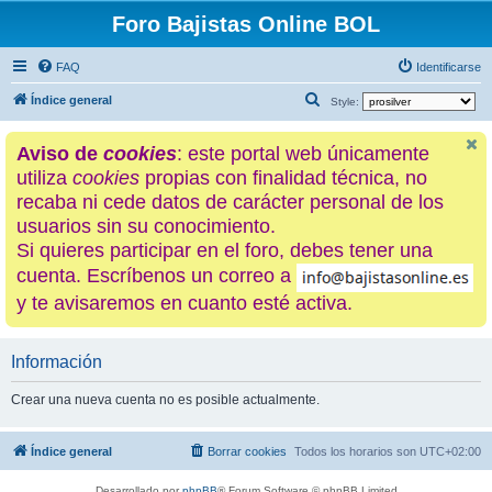
Foro Bajistas Online BOL
FAQ
Identificarse
B
Índice general
Style:
u
Aviso de
cookies
: este portal web únicamente
s
utiliza
cookies
propias con finalidad técnica, no
c
recaba ni cede datos de carácter personal de los
a
usuarios sin su conocimiento.
r
Si quieres participar en el foro, debes tener una
cuenta. Escríbenos un correo a
y te avisaremos en cuanto esté activa.
Información
Crear una nueva cuenta no es posible actualmente.
Índice general
Borrar cookies
Todos los horarios son
UTC+02:00
Desarrollado por
phpBB
® Forum Software © phpBB Limited