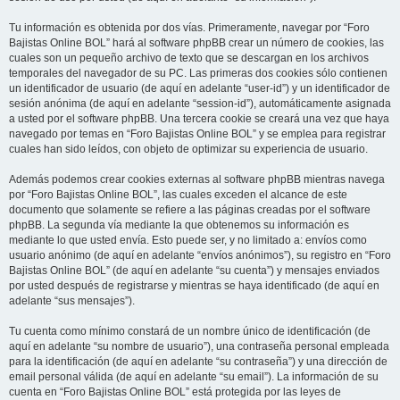
Tu información es obtenida por dos vías. Primeramente, navegar por “Foro
Bajistas Online BOL” hará al software phpBB crear un número de cookies, las
cuales son un pequeño archivo de texto que se descargan en los archivos
temporales del navegador de su PC. Las primeras dos cookies sólo contienen
un identificador de usuario (de aquí en adelante “user-id”) y un identificador de
sesión anónima (de aquí en adelante “session-id”), automáticamente asignada
a usted por el software phpBB. Una tercera cookie se creará una vez que haya
navegado por temas en “Foro Bajistas Online BOL” y se emplea para registrar
cuales han sido leídos, con objeto de optimizar su experiencia de usuario.
Además podemos crear cookies externas al software phpBB mientras navega
por “Foro Bajistas Online BOL”, las cuales exceden el alcance de este
documento que solamente se refiere a las páginas creadas por el software
phpBB. La segunda vía mediante la que obtenemos su información es
mediante lo que usted envía. Esto puede ser, y no limitado a: envíos como
usuario anónimo (de aquí en adelante “envíos anónimos”), su registro en “Foro
Bajistas Online BOL” (de aquí en adelante “su cuenta”) y mensajes enviados
por usted después de registrarse y mientras se haya identificado (de aquí en
adelante “sus mensajes”).
Tu cuenta como mínimo constará de un nombre único de identificación (de
aquí en adelante “su nombre de usuario”), una contraseña personal empleada
para la identificación (de aquí en adelante “su contraseña”) y una dirección de
email personal válida (de aquí en adelante “su email”). La información de su
cuenta en “Foro Bajistas Online BOL” está protegida por las leyes de