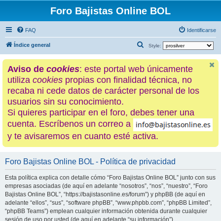
Foro Bajistas Online BOL
FAQ
Identificarse
B
Índice general
Style:
u
Aviso de
cookies
: este portal web únicamente
s
utiliza
cookies
propias con finalidad técnica, no
c
recaba ni cede datos de carácter personal de los
a
usuarios sin su conocimiento.
r
Si quieres participar en el foro, debes tener una
cuenta. Escríbenos un correo a
y te avisaremos en cuanto esté activa.
Foro Bajistas Online BOL - Política de privacidad
Esta política explica con detalle cómo “Foro Bajistas Online BOL” junto con sus
empresas asociadas (de aquí en adelante “nosotros”, “nos”, “nuestro”, “Foro
Bajistas Online BOL”, “https://bajistasonline.es/forum”) y phpBB (de aquí en
adelante “ellos”, “sus”, “software phpBB”, “www.phpbb.com”, “phpBB Limited”,
“phpBB Teams”) emplean cualquier información obtenida durante cualquier
sesión de uso por usted (de aquí en adelante “su información”).