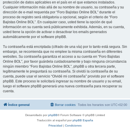
protección de datos aplicables en el país en el que estamos instalados.
Cualquier información más allá de su nombre de usuario, su contraseña y su
dirección de e-mail requerida por “Foro Bajistas Online BOL” durante el
proceso de registro será obligatoria u opcional, según el criterio de “Foro
Bajistas Online BOL”. En cualquier caso, usted tiene la opción de qué
información en su cuenta será públicamente exhibida. Además, en su cuenta,
usted tiene la opción de activar o desactivar los emails generados
automáticamente por el software phpBB.
Tu contraseña está encriptada (cifrado de una vía) por lo tanto está segura. Sin
embargo, se recomienda que no emplee la misma contraseña en diferentes
websites. Su contraseña garantiza el acceso a su cuenta en “Foro Bajistas
Online BOL”, por favor guárdela cuidadosamente y bajo ninguna circunstancia
ningún miembro “Foro Bajistas Online BOL”, phpBB u otra tercera parte,
legítimamente le preguntará su contraseña. Si olvidó la contraseña de su
cuenta, puede usar el servicio “Olvidé mi contraseña” provisto por el software
phpBB. Este proceso le solicitará ingresar su nombre de usuario y su email,
luego el software phpBB generará una nueva contraseña para recuperar su
cuenta.
Índice general
Borrar cookies
Todos los horarios son
UTC+02:00
Desarrollado por
phpBB
® Forum Software © phpBB Limited
Traducción al español por
phpBB España
Privacidad
|
Condiciones