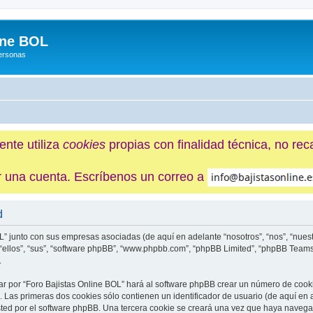
ine BOL
Personas
ente utiliza
cookies
propias con finalidad técnica, no re
ner una cuenta. Escríbenos un correo a
d
L” junto con sus empresas asociadas (de aquí en adelante “nosotros”, “nos”, “nuest
te “ellos”, “sus”, “software phpBB”, “www.phpbb.com”, “phpBB Limited”, “phpBB Tea
.
r por “Foro Bajistas Online BOL” hará al software phpBB crear un número de cook
Las primeras dos cookies sólo contienen un identificador de usuario (de aquí en a
sted por el software phpBB. Una tercera cookie se creará una vez que haya naveg