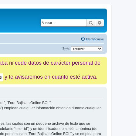
Buscar
Búsqueda avanz
Identificarse
Style:
caba ni cede datos de carácter personal de
y te avisaremos en cuanto esté activa.
ro”, “Foro Bajistas Online BOL”,
ms”) emplean cualquier información obtenida durante cualquier
ies, las cuales son un pequeño archivo de texto que se
delante “user-id”) y un identificador de sesión anónima (de
ado por temas en “Foro Bajistas Online BOL” y se emplea para