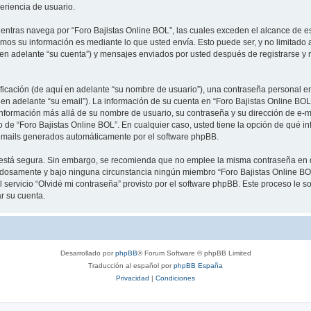
periencia de usuario.
tras navega por “Foro Bajistas Online BOL”, las cuales exceden el alcance de e
mos su información es mediante lo que usted envía. Esto puede ser, y no limitado
 en adelante “su cuenta”) y mensajes enviados por usted después de registrarse y 
cación (de aquí en adelante “su nombre de usuario”), una contraseña personal emp
 en adelante “su email”). La información de su cuenta en “Foro Bajistas Online BOL
información más allá de su nombre de usuario, su contraseña y su dirección de e-m
erio de “Foro Bajistas Online BOL”. En cualquier caso, usted tiene la opción de qué
os emails generados automáticamente por el software phpBB.
to está segura. Sin embargo, se recomienda que no emplee la misma contraseña en 
adosamente y bajo ninguna circunstancia ningún miembro “Foro Bajistas Online BOL
 servicio “Olvidé mi contraseña” provisto por el software phpBB. Este proceso le so
r su cuenta.
Desarrollado por
phpBB
® Forum Software © phpBB Limited
Traducción al español por
phpBB España
Privacidad
|
Condiciones