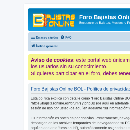
Foro Bajistas Onl
Encuentro de Bajistas, Musicos y 
Enlaces rápidos
FAQ
Índice general
Aviso de
cookies
: este portal web únicam
los usuarios sin su conocimiento.
Si quieres participar en el foro, debes te
Foro Bajistas Online BOL - Política de privacida
Esta política explica con detalle cómo “Foro Bajistas Online BO
“https://bajistasonline.es/forum”) y phpBB (de aquí en adelan
sesión de uso por usted (de aquí en adelante “su información”)
Tu información es obtenida por dos vías. Primeramente, navega
descargan en los archivos temporales del navegador de su PC. 
aquí en adelante “session-id”), automáticamente asignada a u