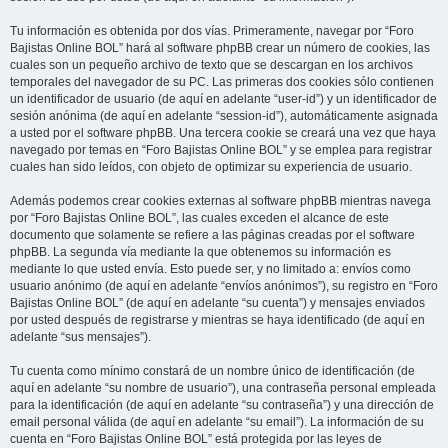
Tu información es obtenida por dos vías. Primeramente, navegar por “Foro
Bajistas Online BOL” hará al software phpBB crear un número de cookies, las
cuales son un pequeño archivo de texto que se descargan en los archivos
temporales del navegador de su PC. Las primeras dos cookies sólo contienen
un identificador de usuario (de aquí en adelante “user-id”) y un identificador de
sesión anónima (de aquí en adelante “session-id”), automáticamente asignada
a usted por el software phpBB. Una tercera cookie se creará una vez que haya
navegado por temas en “Foro Bajistas Online BOL” y se emplea para registrar
cuales han sido leídos, con objeto de optimizar su experiencia de usuario.
Además podemos crear cookies externas al software phpBB mientras navega
por “Foro Bajistas Online BOL”, las cuales exceden el alcance de este
documento que solamente se refiere a las páginas creadas por el software
phpBB. La segunda vía mediante la que obtenemos su información es
mediante lo que usted envía. Esto puede ser, y no limitado a: envíos como
usuario anónimo (de aquí en adelante “envíos anónimos”), su registro en “Foro
Bajistas Online BOL” (de aquí en adelante “su cuenta”) y mensajes enviados
por usted después de registrarse y mientras se haya identificado (de aquí en
adelante “sus mensajes”).
Tu cuenta como mínimo constará de un nombre único de identificación (de
aquí en adelante “su nombre de usuario”), una contraseña personal empleada
para la identificación (de aquí en adelante “su contraseña”) y una dirección de
email personal válida (de aquí en adelante “su email”). La información de su
cuenta en “Foro Bajistas Online BOL” está protegida por las leyes de