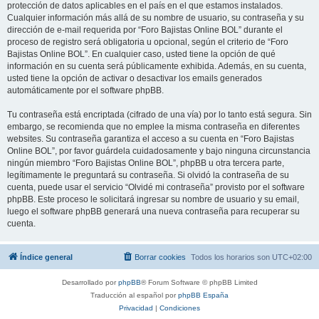
protección de datos aplicables en el país en el que estamos instalados.
Cualquier información más allá de su nombre de usuario, su contraseña y su
dirección de e-mail requerida por “Foro Bajistas Online BOL” durante el
proceso de registro será obligatoria u opcional, según el criterio de “Foro
Bajistas Online BOL”. En cualquier caso, usted tiene la opción de qué
información en su cuenta será públicamente exhibida. Además, en su cuenta,
usted tiene la opción de activar o desactivar los emails generados
automáticamente por el software phpBB.
Tu contraseña está encriptada (cifrado de una vía) por lo tanto está segura. Sin
embargo, se recomienda que no emplee la misma contraseña en diferentes
websites. Su contraseña garantiza el acceso a su cuenta en “Foro Bajistas
Online BOL”, por favor guárdela cuidadosamente y bajo ninguna circunstancia
ningún miembro “Foro Bajistas Online BOL”, phpBB u otra tercera parte,
legítimamente le preguntará su contraseña. Si olvidó la contraseña de su
cuenta, puede usar el servicio “Olvidé mi contraseña” provisto por el software
phpBB. Este proceso le solicitará ingresar su nombre de usuario y su email,
luego el software phpBB generará una nueva contraseña para recuperar su
cuenta.
Índice general
Borrar cookies
Todos los horarios son
UTC+02:00
Desarrollado por
phpBB
® Forum Software © phpBB Limited
Traducción al español por
phpBB España
Privacidad
|
Condiciones