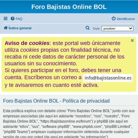
Foro Bajistas Online BOL
FAQ
Identificarse
B
Índice general
Style:
u
Aviso de
cookies
: este portal web únicamente
s
utiliza
cookies
propias con finalidad técnica, no
c
recaba ni cede datos de carácter personal de los
a
usuarios sin su conocimiento.
r
Si quieres participar en el foro, debes tener una
cuenta. Escríbenos un correo a
y te avisaremos en cuanto esté activa.
Foro Bajistas Online BOL - Política de privacidad
Esta política explica con detalle cómo “Foro Bajistas Online BOL” junto con sus
empresas asociadas (de aquí en adelante “nosotros”, “nos”, “nuestro”, “Foro
Bajistas Online BOL”, “https://bajistasonline.es/forum”) y phpBB (de aquí en
adelante “ellos”, “sus”, “software phpBB”, “www.phpbb.com”, “phpBB Limited”,
“phpBB Teams”) emplean cualquier información obtenida durante cualquier
sesión de uso por usted (de aquí en adelante “su información”).