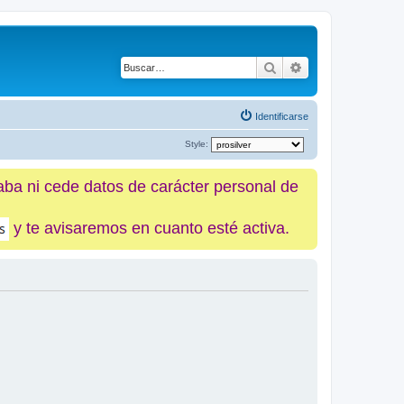
Buscar
Búsqueda avanz
Identificarse
Style:
caba ni cede datos de carácter personal de
y te avisaremos en cuanto esté activa.