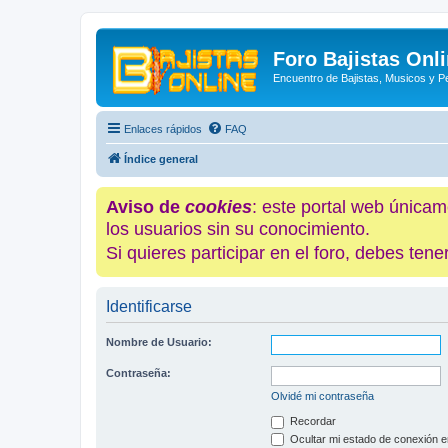
Foro Bajistas Onl
Encuentro de Bajistas, Musicos y 
Enlaces rápidos
FAQ
Índice general
Aviso de
cookies
: este portal web únicam
los usuarios sin su conocimiento.
Si quieres participar en el foro, debes te
Identificarse
Nombre de Usuario:
Contraseña:
Olvidé mi contraseña
Recordar
Ocultar mi estado de conexión e