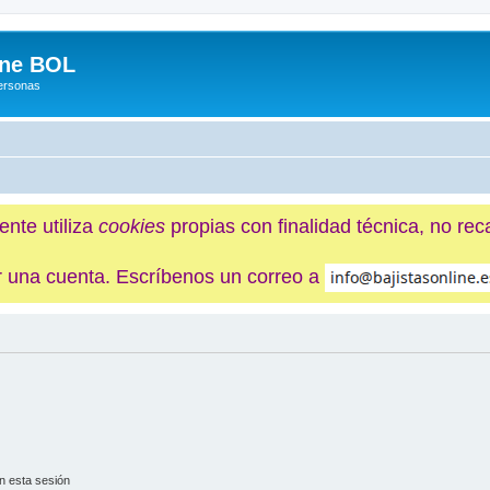
ine BOL
Personas
ente utiliza
cookies
propias con finalidad técnica, no re
ner una cuenta. Escríbenos un correo a
n esta sesión