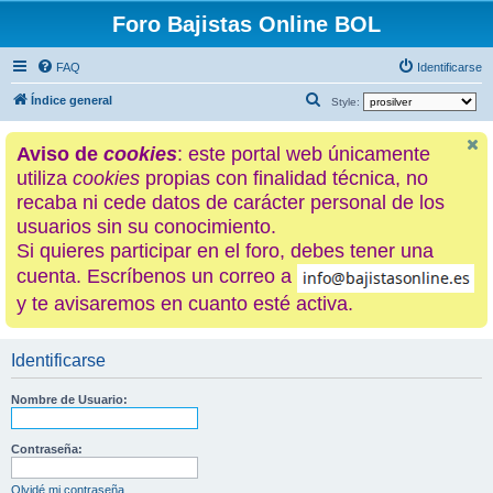
Foro Bajistas Online BOL
FAQ
Identificarse
B
Índice general
Style:
u
Aviso de
cookies
: este portal web únicamente
s
utiliza
cookies
propias con finalidad técnica, no
c
recaba ni cede datos de carácter personal de los
a
usuarios sin su conocimiento.
r
Si quieres participar en el foro, debes tener una
cuenta. Escríbenos un correo a
y te avisaremos en cuanto esté activa.
Identificarse
Nombre de Usuario:
Contraseña:
Olvidé mi contraseña