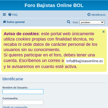
Foro Bajistas Online BOL
FAQ
Identificarse
B
Índice general
Style:
u
Aviso de
cookies
: este portal web únicamente
s
utiliza
cookies
propias con finalidad técnica, no
c
recaba ni cede datos de carácter personal de los
a
usuarios sin su conocimiento.
r
Si quieres participar en el foro, debes tener una
cuenta. Escríbenos un correo a
y te avisaremos en cuanto esté activa.
Identificarse
Nombre de Usuario:
Contraseña:
Olvidé mi contraseña