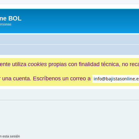
ine BOL
Personas
ente utiliza
cookies
propias con finalidad técnica, no re
ner una cuenta. Escríbenos un correo a
n esta sesión