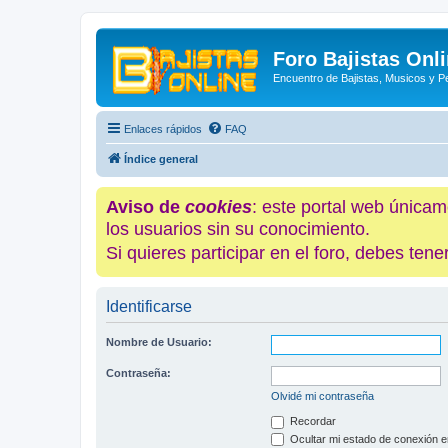
Foro Bajistas Onl
Encuentro de Bajistas, Musicos y 
Enlaces rápidos
FAQ
Índice general
Aviso de
cookies
: este portal web únicam
los usuarios sin su conocimiento.
Si quieres participar en el foro, debes te
Identificarse
Nombre de Usuario:
Contraseña:
Olvidé mi contraseña
Recordar
Ocultar mi estado de conexión e