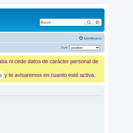
Buscar
Búsqueda avanz
Identificarse
Style:
caba ni cede datos de carácter personal de
y te avisaremos en cuanto esté activa.