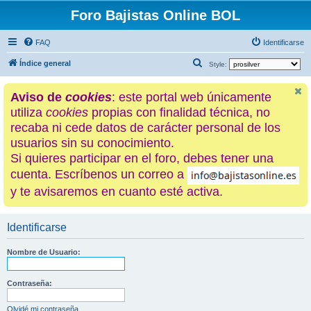
Foro Bajistas Online BOL
FAQ
Identificarse
B
Índice general
Style:
u
Aviso de
cookies
: este portal web únicamente
s
utiliza
cookies
propias con finalidad técnica, no
c
recaba ni cede datos de carácter personal de los
a
usuarios sin su conocimiento.
r
Si quieres participar en el foro, debes tener una
cuenta. Escríbenos un correo a
y te avisaremos en cuanto esté activa.
Identificarse
Nombre de Usuario:
Contraseña:
Olvidé mi contraseña